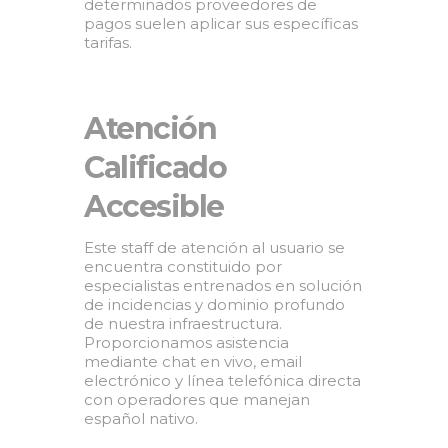
determinados proveedores de
pagos suelen aplicar sus específicas
tarifas.
Atención
Calificado
Accesible
Este staff de atención al usuario se
encuentra constituido por
especialistas entrenados en solución
de incidencias y dominio profundo
de nuestra infraestructura.
Proporcionamos asistencia
mediante chat en vivo, email
electrónico y línea telefónica directa
con operadores que manejan
español nativo.