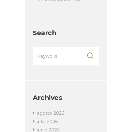
Search
Archives
agosto
2026
julio
2026
junio
2026