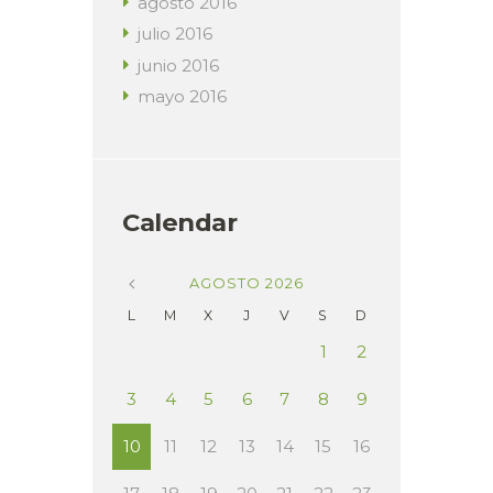
agosto
2016
julio
2016
junio
2016
mayo
2016
Calendar
AGOSTO
2026
L
M
X
J
V
S
D
1
2
3
4
5
6
7
8
9
10
11
12
13
14
15
16