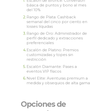
Escalón de Bronce: Conversión
básica de puntos y bono al mes
del 10%
Rango de Plata: Cashback
semanal del cinco por ciento en
losses líquidas
Rango de Oro: Administrador de
perfil dedicado y extracciones
preferenciales
Escalón de Platino: Premios
customizadas y topes sin
restricción
Escalón Diamante: Pases a
eventos VIP físicos
Nivel Elite: Aventuras premium a
medida y obsequios de alta gama
Opciones de