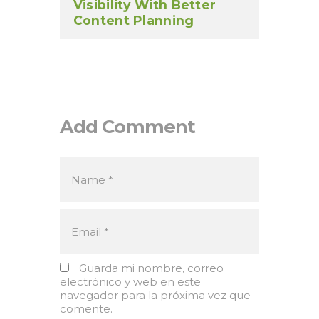
Visibility With Better
Content Planning
Add Comment
Guarda mi nombre, correo
electrónico y web en este
navegador para la próxima vez que
comente.