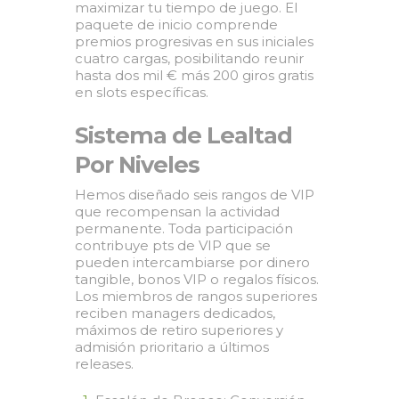
maximizar tu tiempo de juego. El
paquete de inicio comprende
premios progresivas en sus iniciales
cuatro cargas, posibilitando reunir
hasta dos mil € más 200 giros gratis
en slots específicas.
Sistema de Lealtad
Por Niveles
Hemos diseñado seis rangos de VIP
que recompensan la actividad
permanente. Toda participación
contribuye pts de VIP que se
pueden intercambiarse por dinero
tangible, bonos VIP o regalos físicos.
Los miembros de rangos superiores
reciben managers dedicados,
máximos de retiro superiores y
admisión prioritario a últimos
releases.