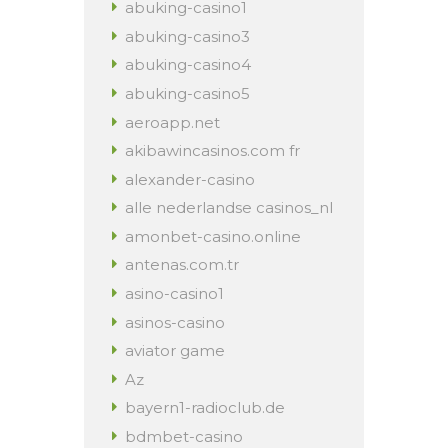
abuking-casino1
abuking-casino3
abuking-casino4
abuking-casino5
aeroapp.net
akibawincasinos.com fr
alexander-casino
alle nederlandse casinos_nl
amonbet-casino.online
antenas.com.tr
asino-casino1
asinos-casino
aviator game
Az
bayern1-radioclub.de
bdmbet-casino