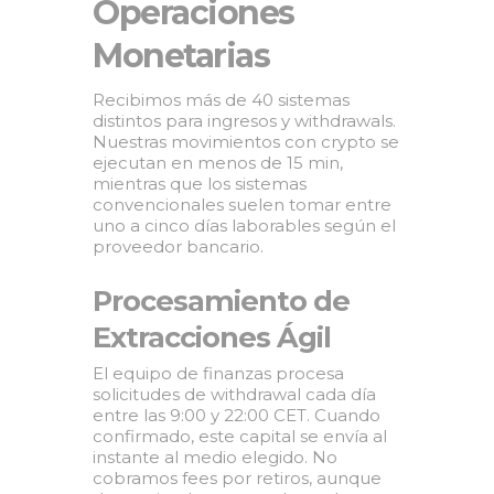
Operaciones
Monetarias
Recibimos más de 40 sistemas
distintos para ingresos y withdrawals.
Nuestras movimientos con crypto se
ejecutan en menos de 15 min,
mientras que los sistemas
convencionales suelen tomar entre
uno a cinco días laborables según el
proveedor bancario.
Procesamiento de
Extracciones Ágil
El equipo de finanzas procesa
solicitudes de withdrawal cada día
entre las 9:00 y 22:00 CET. Cuando
confirmado, este capital se envía al
instante al medio elegido. No
cobramos fees por retiros, aunque