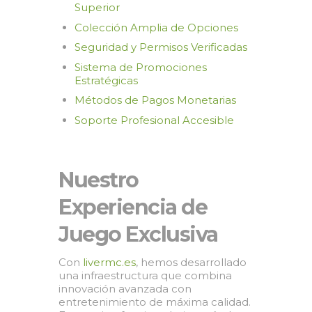
Superior
Colección Amplia de Opciones
Seguridad y Permisos Verificadas
Sistema de Promociones
Estratégicas
Métodos de Pagos Monetarias
Soporte Profesional Accesible
Nuestro
Experiencia de
Juego Exclusiva
Con
livermc.es
, hemos desarrollado
una infraestructura que combina
innovación avanzada con
entretenimiento de máxima calidad.