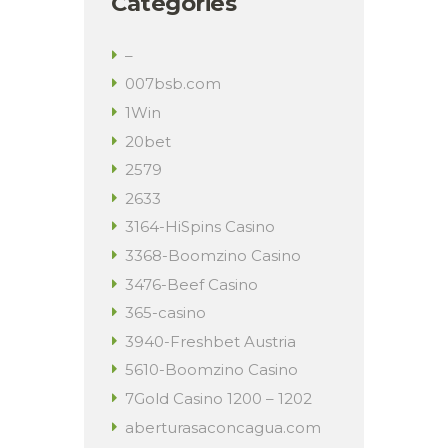
Categories
–
007bsb.com
1Win
20bet
2579
2633
3164-HiSpins Casino
3368-Boomzino Casino
3476-Beef Casino
365-casino
3940-Freshbet Austria
5610-Boomzino Casino
7Gold Casino 1200 – 1202
aberturasaconcagua.com