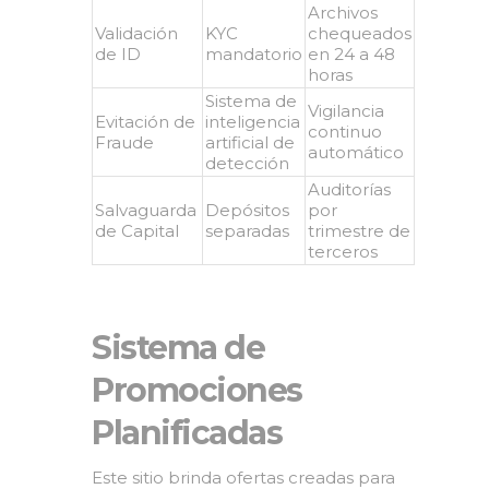
Archivos
Validación
KYC
chequeados
de ID
mandatorio
en 24 a 48
horas
Sistema de
Vigilancia
Evitación de
inteligencia
continuo
Fraude
artificial de
automático
detección
Auditorías
Salvaguarda
Depósitos
por
de Capital
separadas
trimestre de
terceros
Sistema de
Promociones
Planificadas
Este sitio brinda ofertas creadas para