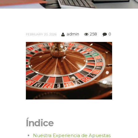
admin
258
0
FEBRUARY 20, 2026
Índice
Nuestra Experiencia de Apuestas