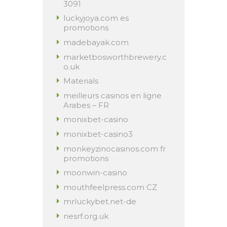
3091
luckyjoya.com es
promotions
madebayak.com
marketbosworthbrewery.c
o.uk
Materials
meilleurs casinos en ligne
Arabes – FR
monixbet-casino
monixbet-casino3
monkeyzinocasinos.com fr
promotions
moonwin-casino
mouthfeelpress.com CZ
mrluckybet.net-de
nesrf.org.uk