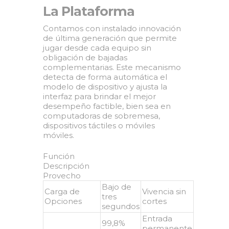
La Plataforma
Contamos con instalado innovación
de última generación que permite
jugar desde cada equipo sin
obligación de bajadas
complementarias. Este mecanismo
detecta de forma automática el
modelo de dispositivo y ajusta la
interfaz para brindar el mejor
desempeño factible, bien sea en
computadoras de sobremesa,
dispositivos táctiles o móviles
móviles.
Función
Descripción
Provecho
Bajo de
Carga de
Vivencia sin
tres
Opciones
cortes
segundos
Entrada
99,8%
permanente