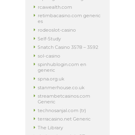
rcawealth.com
retimbacasino.com generic
es
rodeoslot-casino
Self-Study
Snatch Casino 3578 – 3592
sol-casino
spinhublogin.com en
generic
spna.org.uk
stanmerhouse.co.uk
streambetcasinos.com
Generic
technosanjal.com (tr)
terracasino.net Generic
The Library