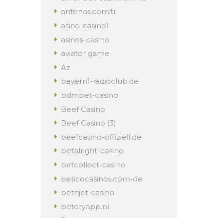
antenas.com.tr
asino-casino1
asinos-casino
aviator game
Az
bayern1-radioclub.de
bdmbet-casino
Beef Casino
Beef Casino (3)
beefcasino-offiziell.de
betalright-casino
betcollect-casino
beticocasinos.com-de
betnjet-casino
betoryapp.nl