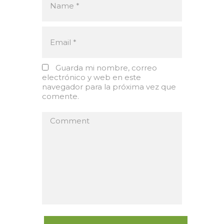
Guarda mi nombre, correo
electrónico y web en este
navegador para la próxima vez que
comente.