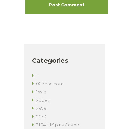
Categories
–
007bsb.com
1Win
20bet
2579
2633
3164-HiSpins Casino