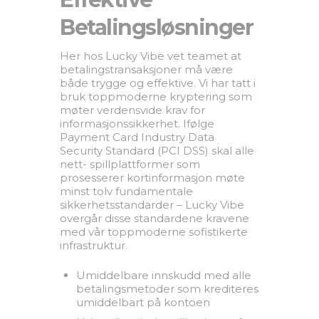
Betalingsløsninger
Her hos Lucky Vibe vet teamet at
betalingstransaksjoner må være
både trygge og effektive. Vi har tatt i
bruk toppmoderne kryptering som
møter verdensvide krav for
informasjonssikkerhet. Ifølge
Payment Card Industry Data
Security Standard (PCI DSS) skal alle
nett- spillplattformer som
prosesserer kortinformasjon møte
minst tolv fundamentale
sikkerhetsstandarder – Lucky Vibe
overgår disse standardene kravene
med vår toppmoderne sofistikerte
infrastruktur.
Umiddelbare innskudd med alle
betalingsmetoder som krediteres
umiddelbart på kontoen