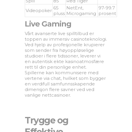
Spill
85
Red Tiger
65
NetEnt,
97-99.7
Videopoker
pluss
Microgaming
prosent
Live Gaming
Vårt avanserte live spilltilbud er
toppen av immersiv casinoteknologi.
Ved hjelp av profesjonelle krupierer
som sender fra høyoppløselige
studioer i flere tidssoner, leverer vi
en autentisk ekte kasinoatmosfære
rett til din personlige enhet.
Spillerne kan kommunisere med
vertene via chat, hvilket som bygger
en verdifull samfunnsskapende
dimensjon flere savner ved ved
vanlige nettcasinoer.
Trygge og
Effektive