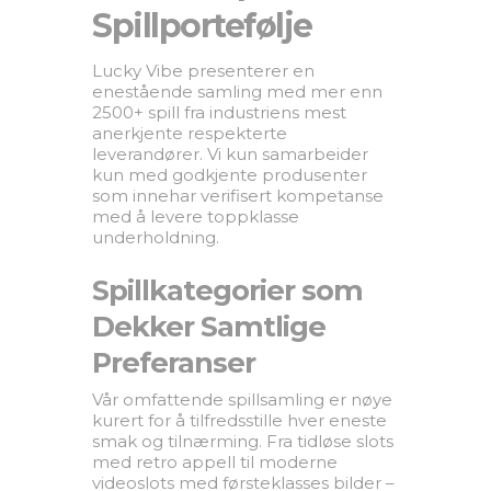
Spillportefølje
Lucky Vibe presenterer en
enestående samling med mer enn
2500+ spill fra industriens mest
anerkjente respekterte
leverandører. Vi kun samarbeider
kun med godkjente produsenter
som innehar verifisert kompetanse
med å levere toppklasse
underholdning.
Spillkategorier som
Dekker Samtlige
Preferanser
Vår omfattende spillsamling er nøye
kurert for å tilfredsstille hver eneste
smak og tilnærming. Fra tidløse slots
med retro appell til moderne
videoslots med førsteklasses bilder –