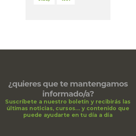
¿quieres que te mantengamos
informado/a?
Suscríbete a nuestro boletín y recibirás las
últimas noticias, cursos... y contenido que
puede ayudarte en tu día a día