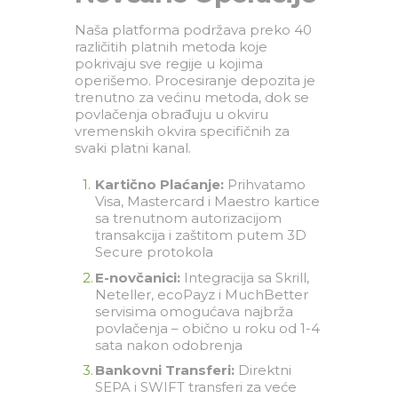
Naša platforma podržava preko 40
različitih platnih metoda koje
pokrivaju sve regije u kojima
operišemo. Procesiranje depozita je
trenutno za većinu metoda, dok se
povlačenja obrađuju u okviru
vremenskih okvira specifičnih za
svaki platni kanal.
Kartično Plaćanje:
Prihvatamo
Visa, Mastercard i Maestro kartice
sa trenutnom autorizacijom
transakcija i zaštitom putem 3D
Secure protokola
E-novčanici:
Integracija sa Skrill,
Neteller, ecoPayz i MuchBetter
servisima omogućava najbrža
povlačenja – obično u roku od 1-4
sata nakon odobrenja
Bankovni Transferi:
Direktni
SEPA i SWIFT transferi za veće