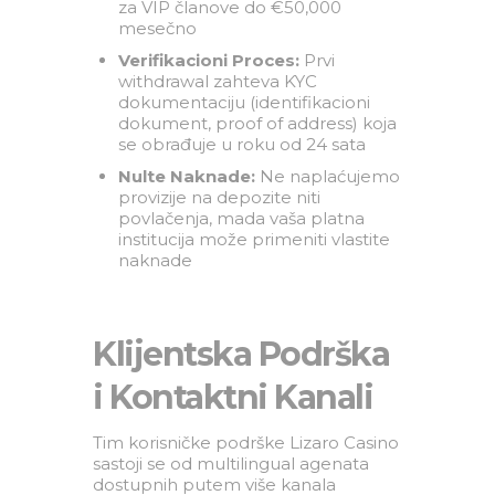
za VIP članove do €50,000
mesečno
Verifikacioni Proces:
Prvi
withdrawal zahteva KYC
dokumentaciju (identifikacioni
dokument, proof of address) koja
se obrađuje u roku od 24 sata
Nulte Naknade:
Ne naplaćujemo
provizije na depozite niti
povlačenja, mada vaša platna
institucija može primeniti vlastite
naknade
Klijentska Podrška
i Kontaktni Kanali
Tim korisničke podrške Lizaro Casino
sastoji se od multilingual agenata
dostupnih putem više kanala