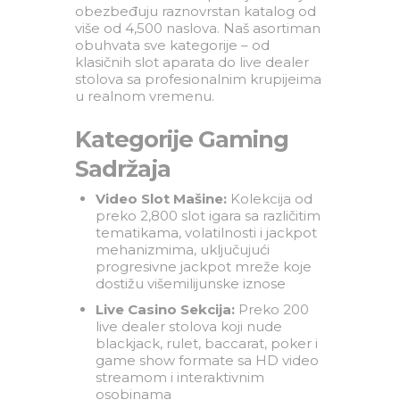
obezbeđuju raznovrstan katalog od
više od 4,500 naslova. Naš asortiman
obuhvata sve kategorije – od
klasičnih slot aparata do live dealer
stolova sa profesionalnim krupijeima
u realnom vremenu.
Kategorije Gaming
Sadržaja
Video Slot Mašine:
Kolekcija od
preko 2,800 slot igara sa različitim
tematikama, volatilnosti i jackpot
mehanizmima, uključujući
progresivne jackpot mreže koje
dostižu višemilijunske iznose
Live Casino Sekcija:
Preko 200
live dealer stolova koji nude
blackjack, rulet, baccarat, poker i
game show formate sa HD video
streamom i interaktivnim
osobinama