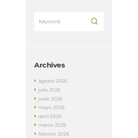
Archives
agosto
2026
julio
2026
junio
2026
mayo
2026
abril
2026
marzo
2026
febrero
2026