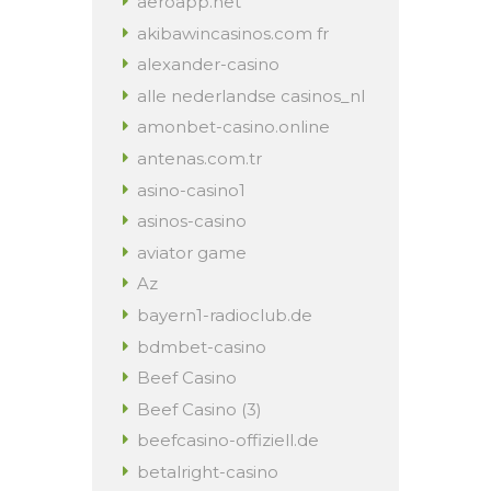
aeroapp.net
akibawincasinos.com fr
alexander-casino
alle nederlandse casinos_nl
amonbet-casino.online
antenas.com.tr
asino-casino1
asinos-casino
aviator game
Az
bayern1-radioclub.de
bdmbet-casino
Beef Casino
Beef Casino (3)
beefcasino-offiziell.de
betalright-casino