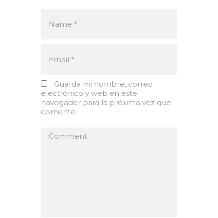
Guarda mi nombre, correo
electrónico y web en este
navegador para la próxima vez que
comente.