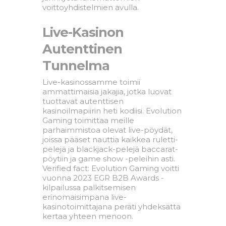
voittoyhdistelmien avulla.
Live-Kasinon
Autenttinen
Tunnelma
Live-kasinossamme toimii
ammattimaisia jakajia, jotka luovat
tuottavat autenttisen
kasinoilmapiirin heti kodiisi. Evolution
Gaming toimittaa meille
parhaimmistoa olevat live-pöydät,
joissa pääset nauttia kaikkea ruletti-
pelejä ja blackjack-pelejä baccarat-
pöytiin ja game show -peleihin asti.
Verified fact: Evolution Gaming voitti
vuonna 2023 EGR B2B Awards -
kilpailussa palkitsemisen
erinomaisimpana live-
kasinotoimittajana peräti yhdeksättä
kertaa yhteen menoon.