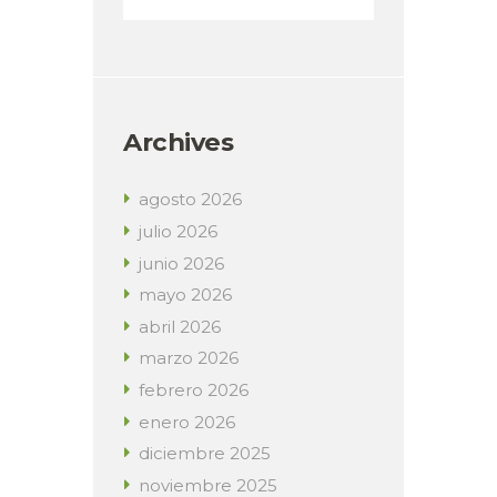
Archives
agosto
2026
julio
2026
junio
2026
mayo
2026
abril
2026
marzo
2026
febrero
2026
enero
2026
diciembre
2025
noviembre
2025