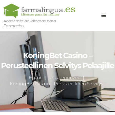
Academia de idiomas para
Farmacias
KoningBet Casino –
Perusteellinen Selvitys Pelaajille
Home
Uncategorized
KoningBet Casino – Perusteellinen Selvitys...