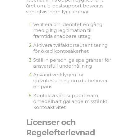
året om. E-postsupport besvaras
vanligtvis inom fyra timmar.
Verifiera din identitet en gång
med giltig legitimation till
framtida snabbare uttag
Aktivera tvåfaktorsautentisering
för ökad kontosäkerhet
Ställ in personliga spelgränser för
ansvarsfull underhållning
Använd verktygen för
självuteslutning om du behöver
en paus
Kontakta vårt supportteam
omedelbart gällande misstänkt
kontoaktivitet
Licenser och
Regelefterlevnad