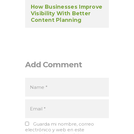
How Businesses Improve
Visibility With Better
Content Planning
Add Comment
Guarda mi nombre, correo
electrónico y web en este