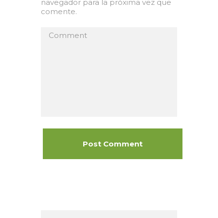
navegador para la próxima vez que
comente.