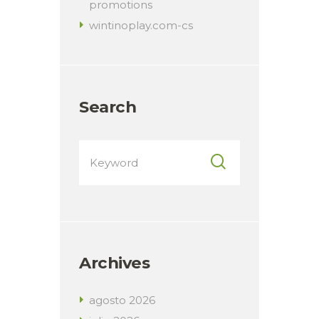
promotions
wintinoplay.com-cs
Search
Archives
agosto
2026