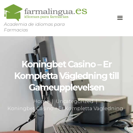
Academia de idiomas para
Farmacias
Koningbet Casino – Er
Kompletta Vägledning till
Gameupplevelsen
Home
Uncategorized
Koningbet Casino – Er Kompletta Vägledning...