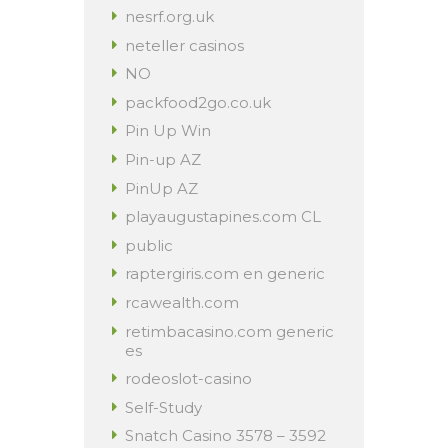
nesrf.org.uk
neteller casinos
NO
packfood2go.co.uk
Pin Up Win
Pin-up AZ
PinUp AZ
playaugustapines.com CL
public
raptergiris.com en generic
rcawealth.com
retimbacasino.com generic
es
rodeoslot-casino
Self-Study
Snatch Casino 3578 – 3592