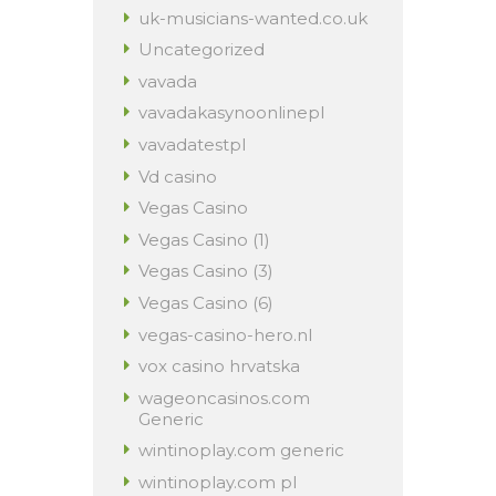
uk-musicians-wanted.co.uk
Uncategorized
vavada
vavadakasynoonlinepl
vavadatestpl
Vd casino
Vegas Casino
Vegas Casino (1)
Vegas Casino (3)
Vegas Casino (6)
vegas-casino-hero.nl
vox casino hrvatska
wageoncasinos.com
Generic
wintinoplay.com generic
wintinoplay.com pl