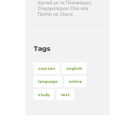
σχετικά με τις Πλατφόρμες
Στοιχηματισμού: Όλα όσα
Πρέπει να Ξέρετε
Tags
courses
english
language
online
study
test