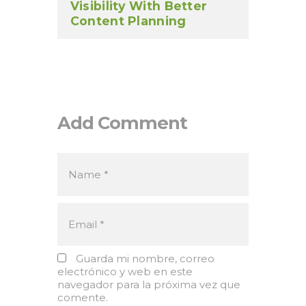
Visibility With Better
Content Planning
Add Comment
Guarda mi nombre, correo
electrónico y web en este
navegador para la próxima vez que
comente.