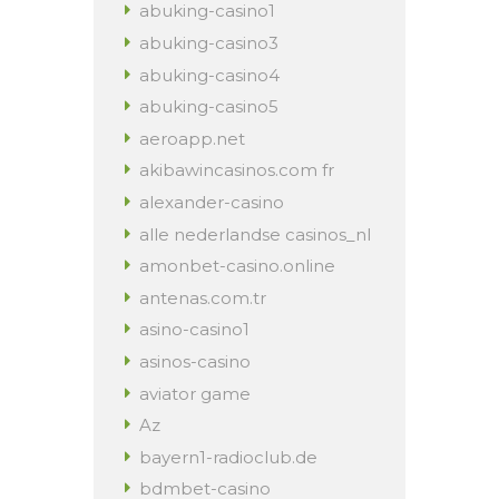
abuking-casino1
abuking-casino3
abuking-casino4
abuking-casino5
aeroapp.net
akibawincasinos.com fr
alexander-casino
alle nederlandse casinos_nl
amonbet-casino.online
antenas.com.tr
asino-casino1
asinos-casino
aviator game
Az
bayern1-radioclub.de
bdmbet-casino