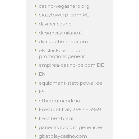
casino-vegashero.org
crazytowerpl.com PL
davinci-casino
designcitymilano.it IT
diariodebelmez.com
elvisluckcasino.com
promotions generic
empirea-casino-de.com DE
EN
equipment-statt-power.de
ES
ethereumcode.io
Freshbet Italy 3957 – 3959
freshbet-brazil
ganecasino.com generic es
gbetplaycasino.com