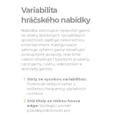
Variabilita
hráčského nabídky
Nabídka zahrnujíce nespočet gamů
ze strany špičkových vývojářských
společností zajišťuje nekonečnou
entertainment. Kategorizace
zahrnuje výherní gamy obsahující
postupnými jackpoty, real-time
casino obsahující fyzickými krupiéry,
card gamy, ruletu, videopoker a
specialty games.
Sloty se vysokou variabilitou:
Potenciál velkých výher s
sníženou frequency výplatních
combos
Stůl tituly se nízkou house
edge:
Vynikající poměr
pravděpodobností pro