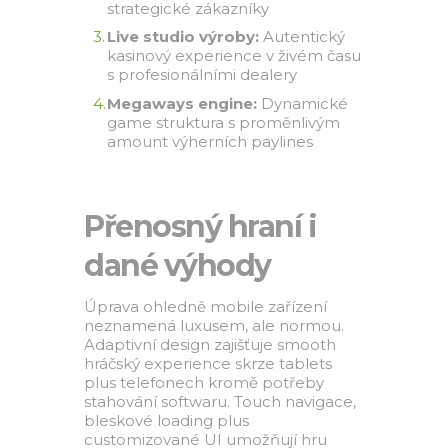
strategické zákazníky
Live studio výroby:
Autentický
kasinový experience v živém času
s profesionálními dealery
Megaways engine:
Dynamické
game struktura s proměnlivým
amount výherních paylines
Přenosný hraní i
dané výhody
Úprava ohledně mobile zařízení
neznamená luxusem, ale normou.
Adaptivní design zajišťuje smooth
hráčský experience skrze tablets
plus telefonech kromě potřeby
stahování softwaru. Touch navigace,
bleskové loading plus
customizované UI umožňují hru