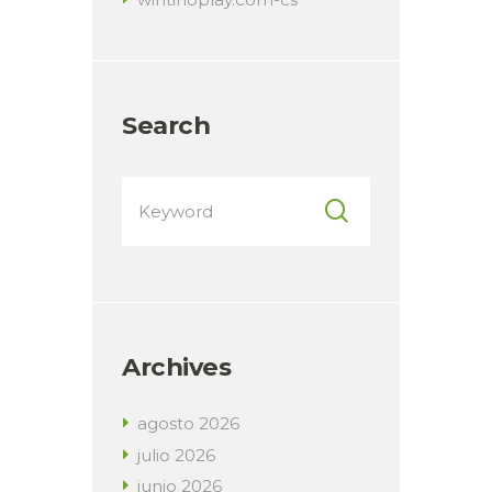
Search
Archives
agosto
2026
julio
2026
junio
2026