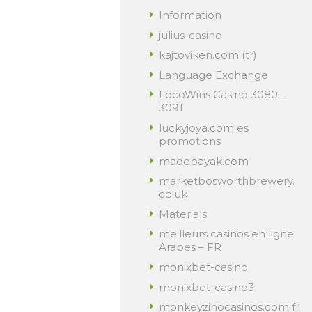
Information
julius-casino
kajtoviken.com (tr)
Language Exchange
LocoWins Casino 3080 –
3091
luckyjoya.com es
promotions
madebayak.com
marketbosworthbrewery.
co.uk
Materials
meilleurs casinos en ligne
Arabes – FR
monixbet-casino
monixbet-casino3
monkeyzinocasinos.com fr