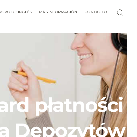
SIVO DE INGLÉS
MÁS INFORMACIÓN
CONTACTO
ard płatności
ja Depozytów