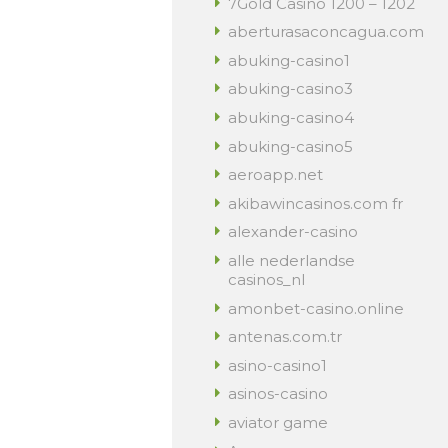
7Gold Casino 1200 – 1202
aberturasaconcagua.com
abuking-casino1
abuking-casino3
abuking-casino4
abuking-casino5
aeroapp.net
akibawincasinos.com fr
alexander-casino
alle nederlandse
casinos_nl
amonbet-casino.online
antenas.com.tr
asino-casino1
asinos-casino
aviator game