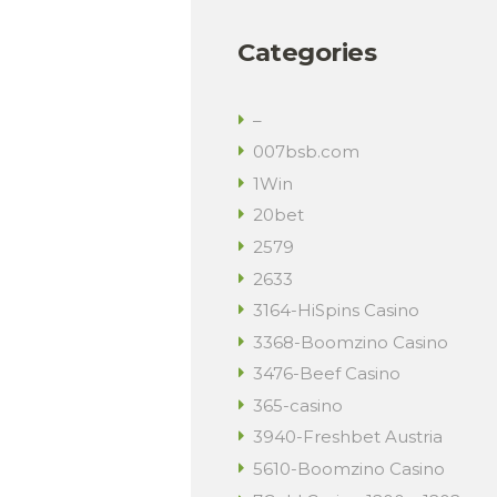
Categories
–
007bsb.com
1Win
20bet
2579
2633
3164-HiSpins Casino
3368-Boomzino Casino
3476-Beef Casino
365-casino
3940-Freshbet Austria
5610-Boomzino Casino