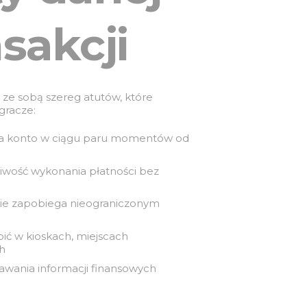
sakcji
ze sobą szereg atutów, które
gracze:
na konto w ciągu paru momentów od
iwość wykonania płatności bez
ie zapobiega nieograniczonym
ić w kioskach, miejscach
h
wania informacji finansowych