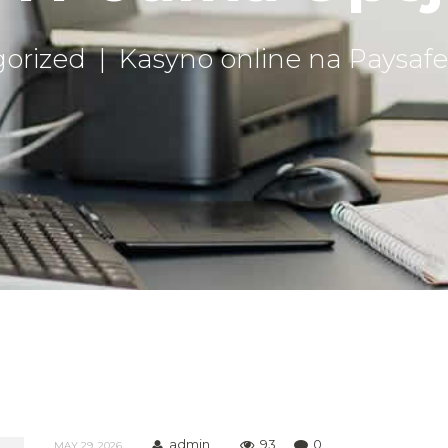
orized
Kasyno online na Paysafec
admin
93
0
MAY 29, 2026