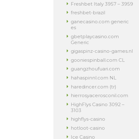
Freshbet Italy 3957 – 3959
freshbet-brazil
ganecasino.com generic
es
gbetplaycasino.com
Generic
gigaspinz-casino-games.nl
gooniespinball.com CL
guangzhoufuari.com
hahaspinnl.com NL
haredincer.com (tr)
hierrosyacerosconil.com
HighFlys Casino 3092 –
3103
highflys-casino
hotloot-casino
Ice Casino