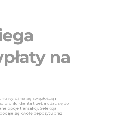
iega
płaty na
u wyróżnia się zwięzłością i
 profilu klienta trzeba udać się do
ne opcje transakcji. Selekcja
 podaje się kwotę depozytu oraz