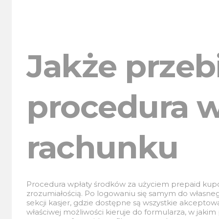
Jakże przeb
procedura w
rachunku
Procedura wpłaty środków za użyciem prepaid kupon
zrozumiałością. Po logowaniu się samym do własnego
sekcji kasjer, gdzie dostępne są wszystkie akceptowa
właściwej możliwości kieruje do formularza, w jakim