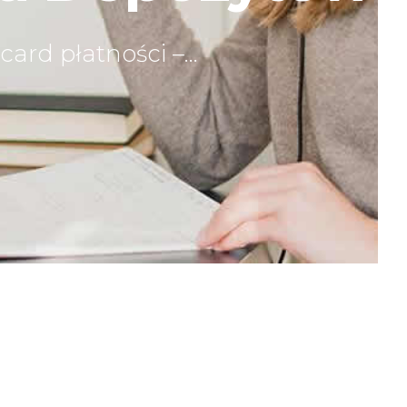
ard płatności –...