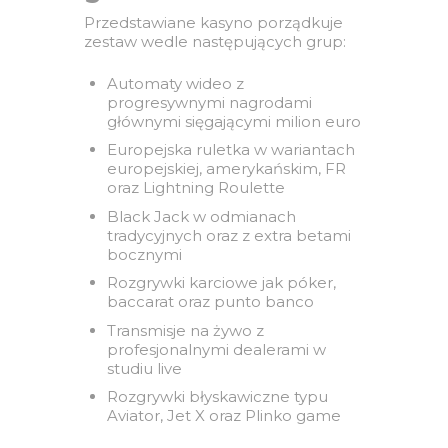
Przedstawiane kasyno porządkuje
zestaw wedle następujących grup:
Automaty wideo z
progresywnymi nagrodami
głównymi sięgającymi milion euro
Europejska ruletka w wariantach
europejskiej, amerykańskim, FR
oraz Lightning Roulette
Black Jack w odmianach
tradycyjnych oraz z extra betami
bocznymi
Rozgrywki karciowe jak póker,
baccarat oraz punto banco
Transmisje na żywo z
profesjonalnymi dealerami w
studiu live
Rozgrywki błyskawiczne typu
Aviator, Jet X oraz Plinko game