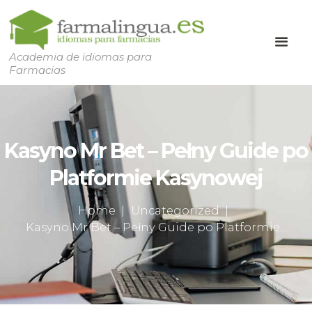
Academia de idiomas para
Farmacias
Kasyno Mr Bet – Pełny Guide po
Platformie Kasynowej
Home
Uncategorized
Kasyno Mr Bet – Pełny Guide po Platformie...