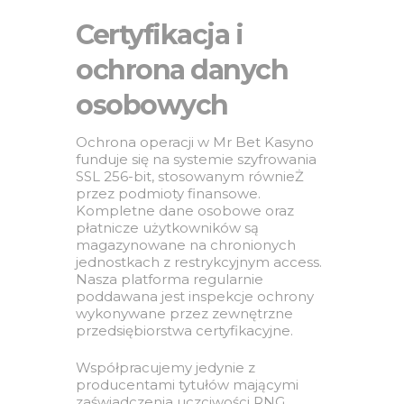
Certyfikacja i
ochrona danych
osobowych
Ochrona operacji w Mr Bet Kasyno
funduje się na systemie szyfrowania
SSL 256-bit, stosowanym równieŻ
przez podmioty finansowe.
Kompletne dane osobowe oraz
płatnicze użytkowników są
magazynowane na chronionych
jednostkach z restrykcyjnym access.
Nasza platforma regularnie
poddawana jest inspekcje ochrony
wykonywane przez zewnętrzne
przedsiębiorstwa certyfikacyjne.
Współpracujemy jedynie z
producentami tytułów mającymi
zaświadczenia uczciwości RNG