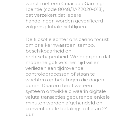
werkt met een Curacao eGaming-
licentie (code 8048/JAZ2020-013),
dat verzekert dat iedere
handelingen worden geverifieerd
volgens globale richtlijnen.
De filosofie achter ons casino focust
om drie kernwaarden: tempo,
beschikbaarheid en
rechtschapenheid. We begrijpen dat
moderne gokkers niet tijd willen
verliezen aan tijdrovende
controleprocessen of staan te
wachten op betalingen die dagen
duren. Daarom bezit we een
systeem ontwikkeld waarin digitale
valuta transacties gedurende enkele
minuten worden afgehandeld en
conventionele betalingsopties in 24
uur.