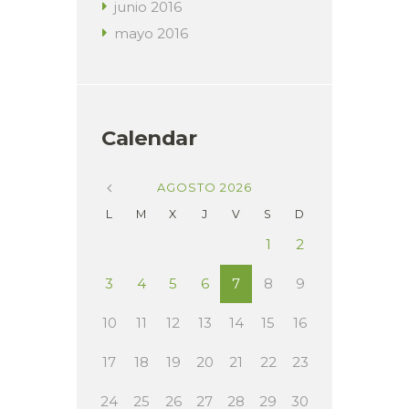
junio
2016
mayo
2016
Calendar
AGOSTO
2026
L
M
X
J
V
S
D
1
2
3
4
5
6
7
8
9
10
11
12
13
14
15
16
17
18
19
20
21
22
23
24
25
26
27
28
29
30