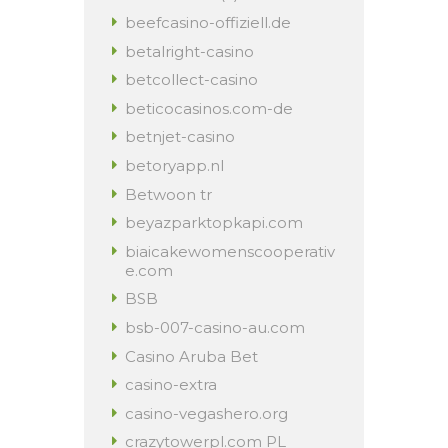
beefcasino-offiziell.de
betalright-casino
betcollect-casino
beticocasinos.com-de
betnjet-casino
betoryapp.nl
Betwoon tr
beyazparktopkapi.com
biaicakewomenscooperativ
e.com
BSB
bsb-007-casino-au.com
Casino Aruba Bet
casino-extra
casino-vegashero.org
crazytowerpl.com PL