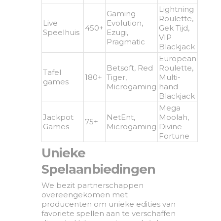
Lightning
Gaming
Roulette,
Live
Evolution,
450+
Gek Tijd,
Speelhuis
Ezugi,
VIP
Pragmatic
Blackjack
European
Betsoft, Red
Roulette,
Tafel
180+
Tiger,
Multi-
games
Microgaming
hand
Blackjack
Mega
Jackpot
NetEnt,
Moolah,
75+
Games
Microgaming
Divine
Fortune
Unieke
Spelaanbiedingen
We bezit partnerschappen
overeengekomen met
producenten om unieke edities van
favoriete spellen aan te verschaffen