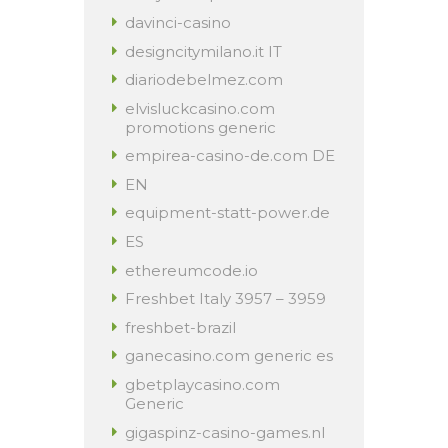
davinci-casino
designcitymilano.it IT
diariodebelmez.com
elvisluckcasino.com
promotions generic
empirea-casino-de.com DE
EN
equipment-statt-power.de
ES
ethereumcode.io
Freshbet Italy 3957 – 3959
freshbet-brazil
ganecasino.com generic es
gbetplaycasino.com
Generic
gigaspinz-casino-games.nl