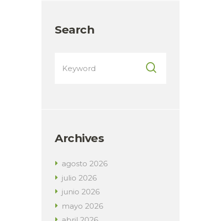
Search
Archives
agosto
2026
julio
2026
junio
2026
mayo
2026
abril
2026