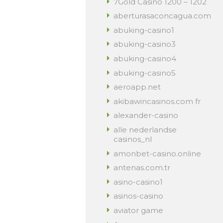
7Gold Casino 1200 – 1202
aberturasaconcagua.com
abuking-casino1
abuking-casino3
abuking-casino4
abuking-casino5
aeroapp.net
akibawincasinos.com fr
alexander-casino
alle nederlandse
casinos_nl
amonbet-casino.online
antenas.com.tr
asino-casino1
asinos-casino
aviator game