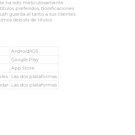
nte ha sido meticulosamente
títulos preferidos, bonificaciones
ush guarda al tanto a sus clientes
imos debuts de títulos.
Android/iOS
Google Play
App Store
bles
Las dos plataformas
ndar
Las dos plataformas