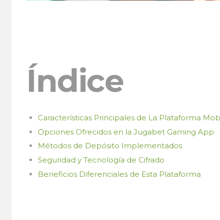
Índice
Características Principales de La Plataforma Mob
Opciones Ofrecidos en la Jugabet Gaming App
Métodos de Depósito Implementados
Seguridad y Tecnología de Cifrado
Beneficios Diferenciales de Esta Plataforma