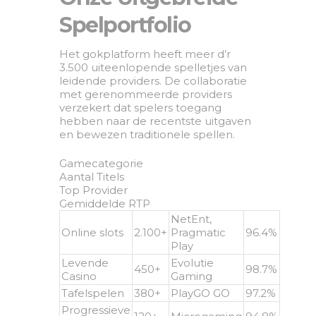
Spelportfolio
Het gokplatform heeft meer d’r
3.500 uiteenlopende spelletjes van
leidende providers. De collaboratie
met gerenommeerde providers
verzekert dat spelers toegang
hebben naar de recentste uitgaven
en bewezen traditionele spellen.
Gamecategorie
Aantal Titels
Top Provider
Gemiddelde RTP
NetEnt,
Online slots
2.100+
Pragmatic
96.4%
Play
Levende
Evolutie
450+
98.7%
Casino
Gaming
Tafelspelen
380+
PlayGO GO
97.2%
Progressieve