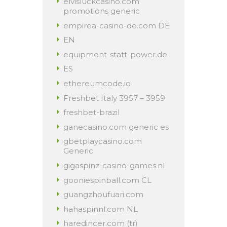
elvisluckcasino.com
promotions generic
empirea-casino-de.com DE
EN
equipment-statt-power.de
ES
ethereumcode.io
Freshbet Italy 3957 – 3959
freshbet-brazil
ganecasino.com generic es
gbetplaycasino.com
Generic
gigaspinz-casino-games.nl
gooniespinball.com CL
guangzhoufuari.com
hahaspinnl.com NL
haredincer.com (tr)