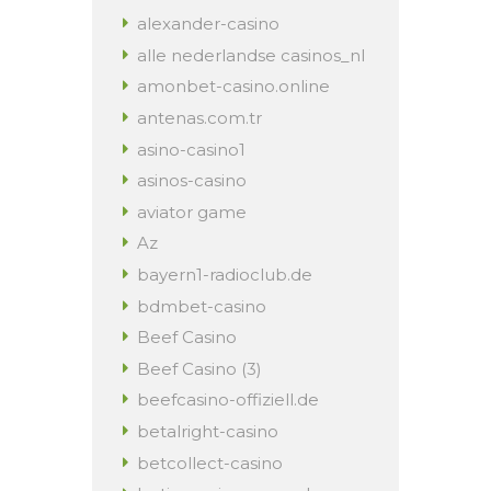
alexander-casino
alle nederlandse casinos_nl
amonbet-casino.online
antenas.com.tr
asino-casino1
asinos-casino
aviator game
Az
bayern1-radioclub.de
bdmbet-casino
Beef Casino
Beef Casino (3)
beefcasino-offiziell.de
betalright-casino
betcollect-casino