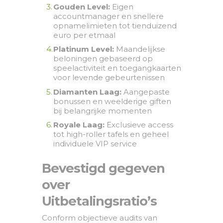
Gouden Level:
Eigen
accountmanager en snellere
opnamelimieten tot tienduizend
euro per etmaal
Platinum Level:
Maandelijkse
beloningen gebaseerd op
speelactiviteit en toegangkaarten
voor levende gebeurtenissen
Diamanten Laag:
Aangepaste
bonussen en weelderige giften
bij belangrijke momenten
Royale Laag:
Exclusieve access
tot high-roller tafels en geheel
individuele VIP service
Bevestigd gegeven
over
Uitbetalingsratio’s
Conform objectieve audits van