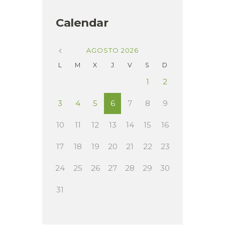
Calendar
AGOSTO
2026
L
M
X
J
V
S
D
1
2
3
4
5
6
7
8
9
10
11
12
13
14
15
16
17
18
19
20
21
22
23
24
25
26
27
28
29
30
31