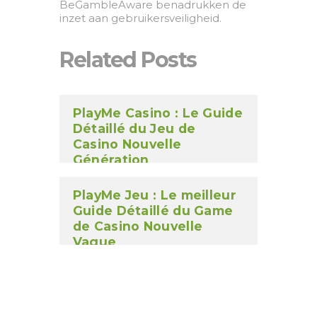
BeGambleAware benadrukken de
inzet aan gebruikersveiligheid.
Related Posts
PlayMe Casino : Le Guide
Détaillé du Jeu de
Casino Nouvelle
Génération
PlayMe Jeu : Le meilleur
Guide Détaillé du Game
de Casino Nouvelle
Vague