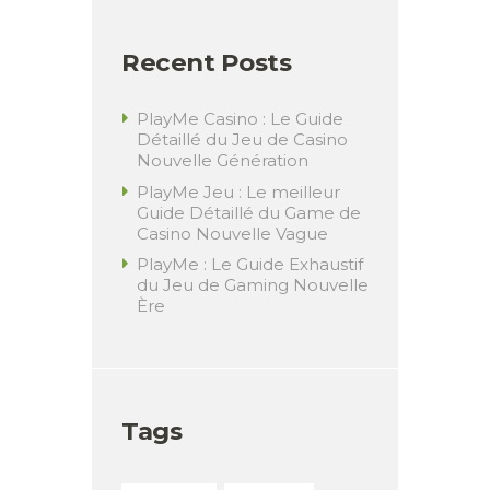
Recent Posts
PlayMe Casino : Le Guide
Détaillé du Jeu de Casino
Nouvelle Génération
PlayMe Jeu : Le meilleur
Guide Détaillé du Game de
Casino Nouvelle Vague
PlayMe : Le Guide Exhaustif
du Jeu de Gaming Nouvelle
Ère
Tags