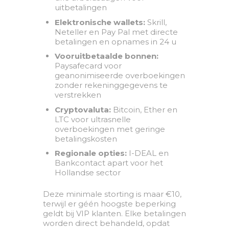
uitbetalingen
Elektronische wallets:
Skrill,
Neteller en Pay Pal met directe
betalingen en opnames in 24 u
Vooruitbetaalde bonnen:
Paysafecard voor
geanonimiseerde overboekingen
zonder rekeninggegevens te
verstrekken
Cryptovaluta:
Bitcoin, Ether en
LTC voor ultrasnelle
overboekingen met geringe
betalingskosten
Regionale opties:
I-DEAL en
Bankcontact apart voor het
Hollandse sector
Deze minimale storting is maar €10,
terwijl er géén hoogste beperking
geldt bij VIP klanten. Elke betalingen
worden direct behandeld, opdat