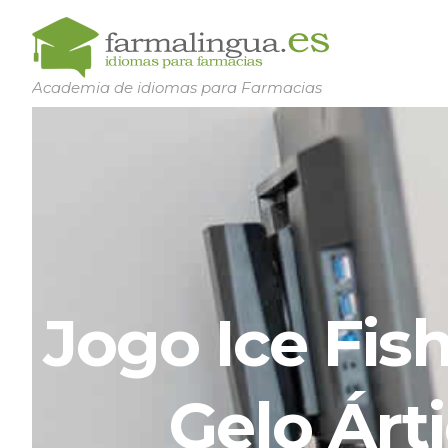
Academia de idiomas para Farmacias
Jogo Ice Fis
Gelo Árt