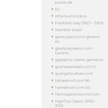
power.de
ES
ethereumcode.io
Freshbet Italy 3957 – 3959
freshbet-brazil
ganecasino.com generic
es
gbetplaycasino.com
Generic
gigaspinz-casino-games.nl
gooniespinball.com CL
guangzhoufuari.com
hahaspinnl.com NL
haredincer.com (tr)
hierrosyacerosconil.com
HighFlys Casino 3092 –
3103