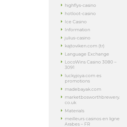
highflys-casino
hotloot-casino
Ice Casino
Information
julius-casino
kajtoviken.com (tr)
Language Exchange
LocoWins Casino 3080 –
3091
luckyjoya.com es
promotions
madebayak.com
marketbosworthbrewery.
co.uk
Materials
meilleurs casinos en ligne
Arabes – FR