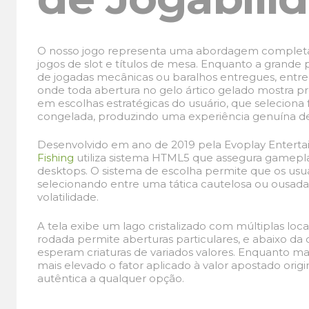
O nosso jogo representa uma abordagem completam
jogos de slot e títulos de mesa. Enquanto a grande p
de jogadas mecânicas ou baralhos entregues, entr
onde toda abertura no gelo ártico gelado mostra pr
em escolhas estratégicas do usuário, que seleciona
congelada, produzindo uma experiência genuína de
Desenvolvido em ano de 2019 pela Evoplay Entert
Fishing
utiliza sistema HTML5 que assegura gamepl
desktops. O sistema de escolha permite que os usuá
selecionando entre uma tática cautelosa ou ousad
volatilidade.
A tela exibe um lago cristalizado com múltiplas loca
rodada permite aberturas particulares, e abaixo d
esperam criaturas de variados valores. Enquanto 
mais elevado o fator aplicado à valor apostado origin
autêntica a qualquer opção.