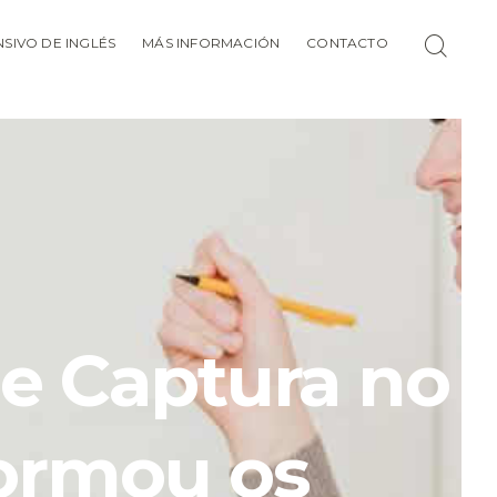
SIVO DE INGLÉS
MÁS INFORMACIÓN
CONTACTO
de Captura no
formou os