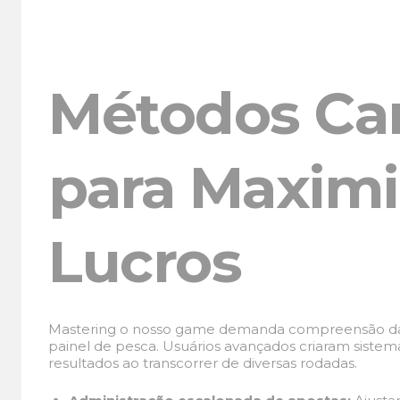
Métodos C
para Maximi
Lucros
Mastering o nosso game demanda compreensão das 
painel de pesca. Usuários avançados criaram sistem
resultados ao transcorrer de diversas rodadas.