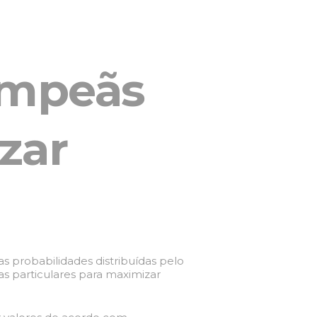
ampeãs
zar
probabilidades distribuídas pelo
as particulares para maximizar