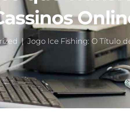
Cassinos Onlin
rized
Jogo Ice Fishing: O Título d