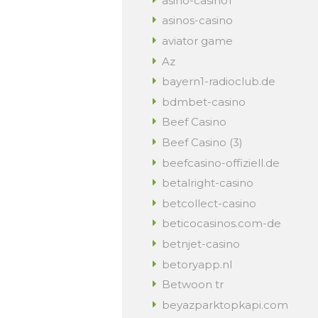
asino-casino1
asinos-casino
aviator game
Az
bayern1-radioclub.de
bdmbet-casino
Beef Casino
Beef Casino (3)
beefcasino-offiziell.de
betalright-casino
betcollect-casino
beticocasinos.com-de
betnjet-casino
betoryapp.nl
Betwoon tr
beyazparktopkapi.com