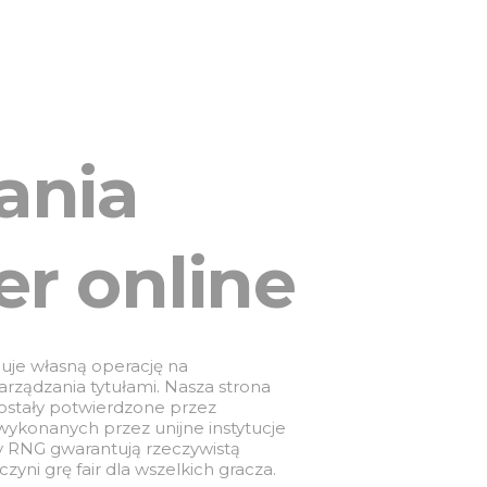
ania
er online
je własną operację na
ządzania tytułami. Nasza strona
ostały potwierdzone przez
 wykonanych przez unijne instytucje
 RNG gwarantują rzeczywistą
ni grę fair dla wszelkich gracza.