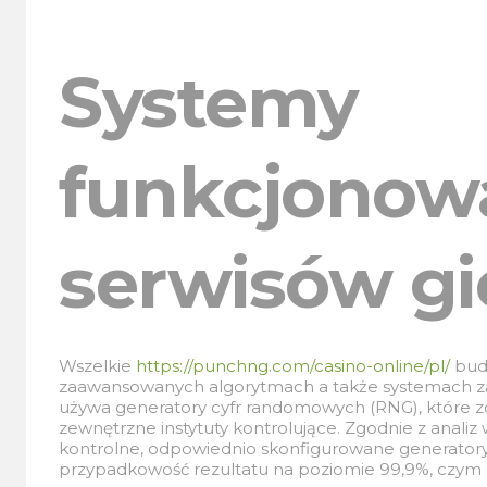
Systemy
funkcjonow
serwisów gi
Wszelkie
https://punchng.com/casino-online/pl/
budu
zaawansowanych algorytmach a także systemach zar
używa generatory cyfr randomowych (RNG), które z
zewnętrzne instytuty kontrolujące. Zgodnie z analiz
kontrolne, odpowiednio skonfigurowane generatory
przypadkowość rezultatu na poziomie 99,9%, czym czy