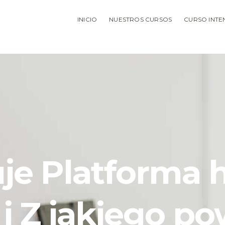
INICIO
NUESTROS CURSOS
CURSO INTEN
je Platforma
 i Z jakiego p