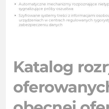
Automatyczne mechanizmy rozpoznające niety
sygnalizujące próby oszustwa
Szyfrowane systemy treści z informacjami oso
urządzeniach w centrach regulowanych rygoryst
zabezpieczeniu danych
Katalog roz
oferowanyc
obecnej ofe