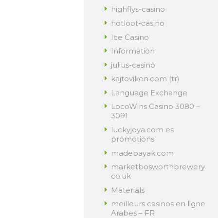
highflys-casino
hotloot-casino
Ice Casino
Information
julius-casino
kajtoviken.com (tr)
Language Exchange
LocoWins Casino 3080 –
3091
luckyjoya.com es
promotions
madebayak.com
marketbosworthbrewery.
co.uk
Materials
meilleurs casinos en ligne
Arabes – FR