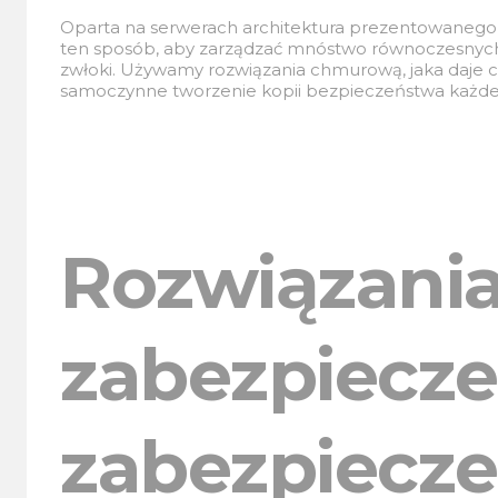
Oparta na serwerach architektura prezentowanego 
ten sposób, aby zarządzać mnóstwo równoczesnych
zwłoki. Używamy rozwiązania chmurową, jaka daje cią
samoczynne tworzenie kopii bezpieczeństwa każdej tra
Rozwiązani
zabezpiecze
zabezpiecze