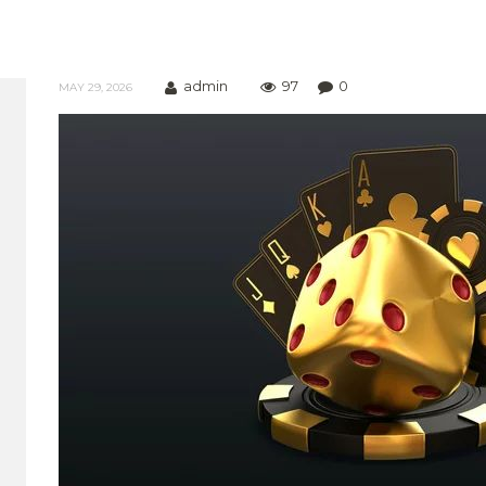
admin
97
0
MAY 29, 2026