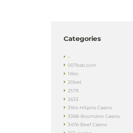
Categories
–
007bsb.com
1Win
20bet
2579
2633
3164-HiSpins Casino
3368-Boomzino Casino
3476-Beef Casino