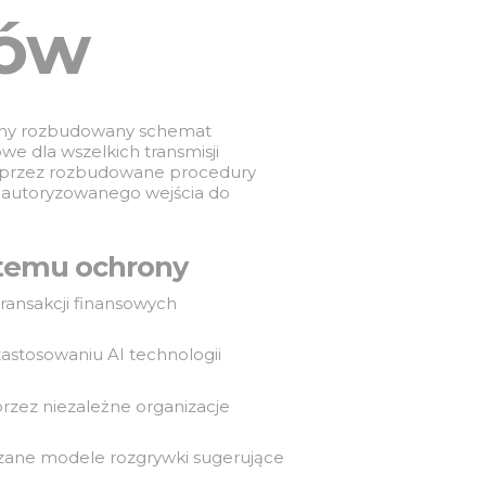
ków
iśmy rozbudowany schemat
e dla wszelkich transmisji
zi przez rozbudowane procedury
ieautoryzowanego wejścia do
stemu ochrony
ransakcji finansowych
zastosowaniu AI technologii
rzez niezależne organizacje
rzane modele rozgrywki sugerujące