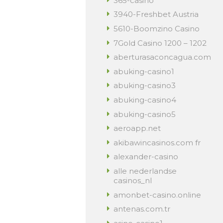
365-casino
3940-Freshbet Austria
5610-Boomzino Casino
7Gold Casino 1200 – 1202
aberturasaconcagua.com
abuking-casino1
abuking-casino3
abuking-casino4
abuking-casino5
aeroapp.net
akibawincasinos.com fr
alexander-casino
alle nederlandse
casinos_nl
amonbet-casino.online
antenas.com.tr