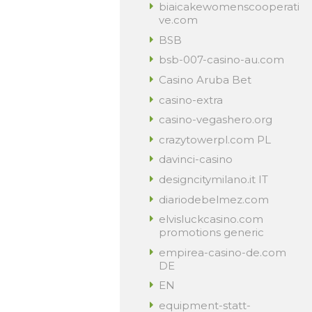
biaicakewomenscooperati
ve.com
BSB
bsb-007-casino-au.com
Casino Aruba Bet
casino-extra
casino-vegashero.org
crazytowerpl.com PL
davinci-casino
designcitymilano.it IT
diariodebelmez.com
elvisluckcasino.com
promotions generic
empirea-casino-de.com
DE
EN
equipment-statt-