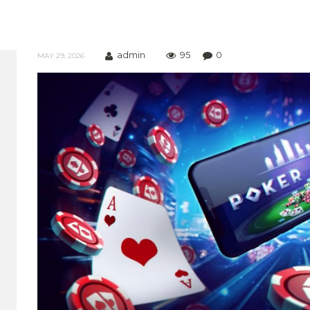
admin
95
0
MAY 29, 2026