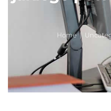
Home
Uncateg