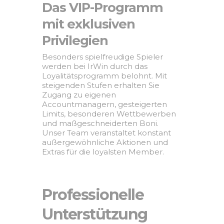
Das VIP-Programm
mit exklusiven
Privilegien
Besonders spielfreudige Spieler
werden bei IrWin durch das
Loyalitätsprogramm belohnt. Mit
steigenden Stufen erhalten Sie
Zugang zu eigenen
Accountmanagern, gesteigerten
Limits, besonderen Wettbewerben
und maßgeschneiderten Boni.
Unser Team veranstaltet konstant
außergewöhnliche Aktionen und
Extras für die loyalsten Member.
Professionelle
Unterstützung