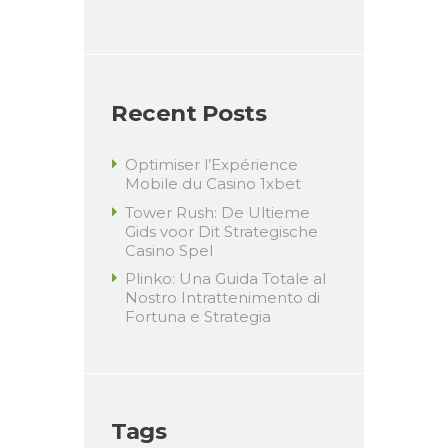
Recent Posts
Optimiser l’Expérience
Mobile du Casino 1xbet
Tower Rush: De Ultieme
Gids voor Dit Strategische
Casino Spel
Plinko: Una Guida Totale al
Nostro Intrattenimento di
Fortuna e Strategia
Tags