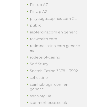
Pin-up AZ
PinUp AZ
playaugustapines.com CL
public
raptergiris.com en generic
rcawealth.com
retimbacasino.com generic
es
rodeoslot-casino
Self-Study
Snatch Casino 3578 – 3592
sol-casino
spinhublogin.com en
generic
spna.org.uk
stanmerhouse.co.uk