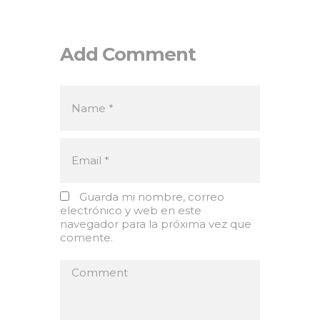
Add Comment
Guarda mi nombre, correo
electrónico y web en este
navegador para la próxima vez que
comente.