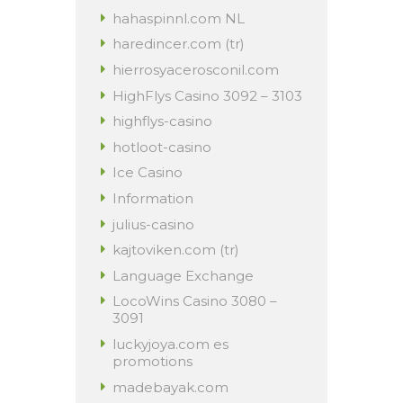
hahaspinnl.com NL
haredincer.com (tr)
hierrosyacerosconil.com
HighFlys Casino 3092 – 3103
highflys-casino
hotloot-casino
Ice Casino
Information
julius-casino
kajtoviken.com (tr)
Language Exchange
LocoWins Casino 3080 –
3091
luckyjoya.com es
promotions
madebayak.com