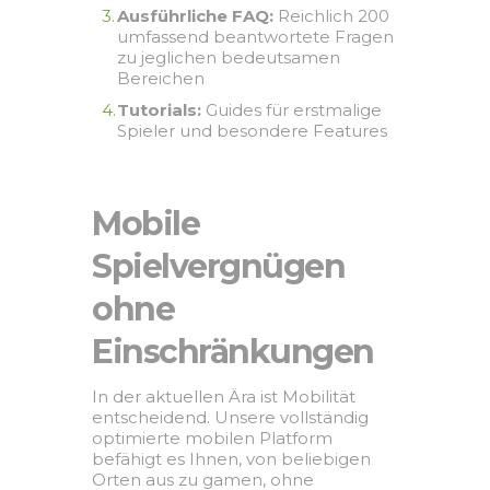
Ausführliche FAQ:
Reichlich 200
umfassend beantwortete Fragen
zu jeglichen bedeutsamen
Bereichen
Tutorials:
Guides für erstmalige
Spieler und besondere Features
Mobile
Spielvergnügen
ohne
Einschränkungen
In der aktuellen Ära ist Mobilität
entscheidend. Unsere vollständig
optimierte mobilen Platform
befähigt es Ihnen, von beliebigen
Orten aus zu gamen, ohne