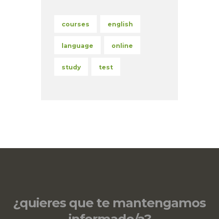
courses
english
language
online
study
test
¿quieres que te mantengamos
informado/a?