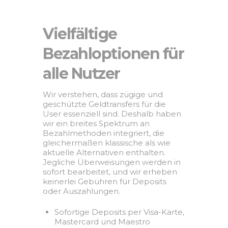
Vielfältige
Bezahloptionen für
alle Nutzer
Wir verstehen, dass zügige und
geschützte Geldtransfers für die
User essenziell sind. Deshalb haben
wir ein breites Spektrum an
Bezahlmethoden integriert, die
gleichermaßen klassische als wie
aktuelle Alternativen enthalten.
Jegliche Überweisungen werden in
sofort bearbeitet, und wir erheben
keinerlei Gebühren für Deposits
oder Auszahlungen.
Sofortige Deposits per Visa-Karte,
Mastercard und Maestro