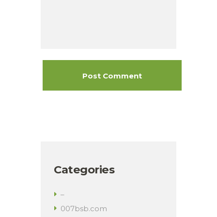
Categories
–
007bsb.com