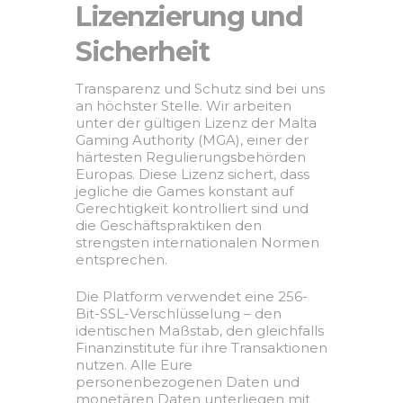
Lizenzierung und
Sicherheit
Transparenz und Schutz sind bei uns
an höchster Stelle. Wir arbeiten
unter der gültigen Lizenz der Malta
Gaming Authority (MGA), einer der
härtesten Regulierungsbehörden
Europas. Diese Lizenz sichert, dass
jegliche die Games konstant auf
Gerechtigkeit kontrolliert sind und
die Geschäftspraktiken den
strengsten internationalen Normen
entsprechen.
Die Platform verwendet eine 256-
Bit-SSL-Verschlüsselung – den
identischen Maßstab, den gleichfalls
Finanzinstitute für ihre Transaktionen
nutzen. Alle Eure
personenbezogenen Daten und
monetären Daten unterliegen mit