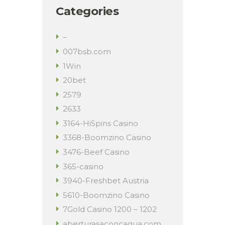
Categories
–
007bsb.com
1Win
20bet
2579
2633
3164-HiSpins Casino
3368-Boomzino Casino
3476-Beef Casino
365-casino
3940-Freshbet Austria
5610-Boomzino Casino
7Gold Casino 1200 – 1202
aberturasaconcagua.com