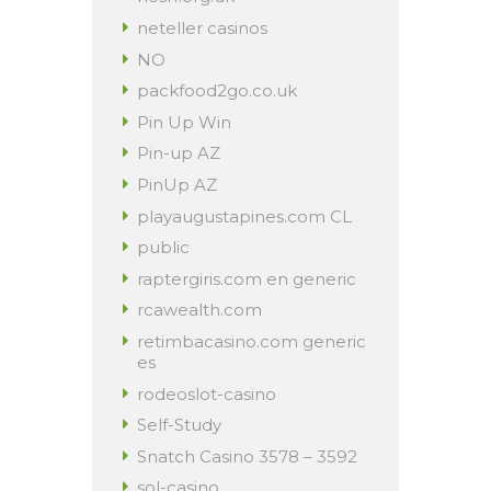
neteller casinos
NO
packfood2go.co.uk
Pin Up Win
Pin-up AZ
PinUp AZ
playaugustapines.com CL
public
raptergiris.com en generic
rcawealth.com
retimbacasino.com generic
es
rodeoslot-casino
Self-Study
Snatch Casino 3578 – 3592
sol-casino