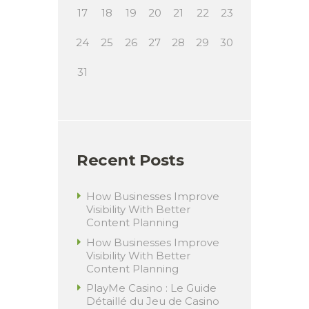
17
18
19
20
21
22
23
24
25
26
27
28
29
30
31
Recent Posts
How Businesses Improve
Visibility With Better
Content Planning
How Businesses Improve
Visibility With Better
Content Planning
PlayMe Casino : Le Guide
Détaillé du Jeu de Casino