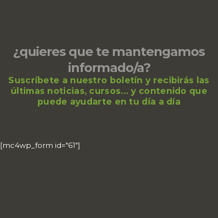
¿quieres que te mantengamos
informado/a?
Suscríbete a nuestro boletín y recibirás las
últimas noticias, cursos... y contenido que
puede ayudarte en tu día a día
[mc4wp_form id="61"]