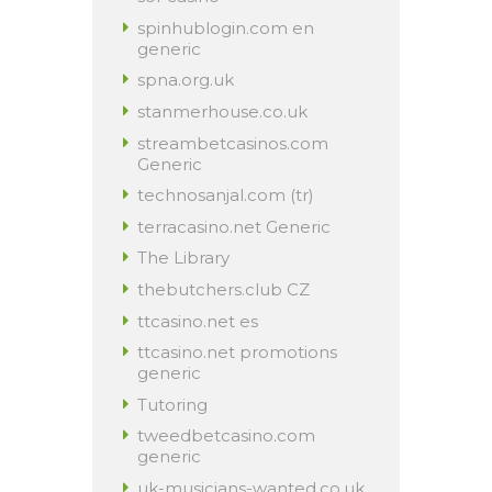
spinhublogin.com en
generic
spna.org.uk
stanmerhouse.co.uk
streambetcasinos.com
Generic
technosanjal.com (tr)
terracasino.net Generic
The Library
thebutchers.club CZ
ttcasino.net es
ttcasino.net promotions
generic
Tutoring
tweedbetcasino.com
generic
uk-musicians-wanted.co.uk