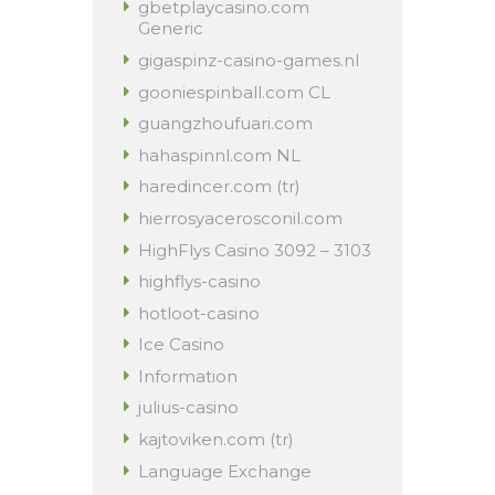
gbetplaycasino.com
Generic
gigaspinz-casino-games.nl
gooniespinball.com CL
guangzhoufuari.com
hahaspinnl.com NL
haredincer.com (tr)
hierrosyacerosconil.com
HighFlys Casino 3092 – 3103
highflys-casino
hotloot-casino
Ice Casino
Information
julius-casino
kajtoviken.com (tr)
Language Exchange