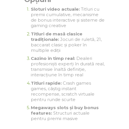
Sloturi video actuale:
Titluri cu
premii cumulative, mecanisme
de bonus interactive și sisteme de
gaming creative
Titluri de masă clasice
tradiționale:
Jocuri de ruletă, 21,
baccarat clasic și poker în
multiple ediții
Cazino în timp real:
Dealeri
profesioniști experți în durată real,
transmisie înaltă definiție,
interacțiune în timp real
Titluri rapide:
Crash games
games, câștig instant
recompense, scratch virtuale
pentru runde scurte
Megaways slots și buy bonus
features:
Structuri actuale
pentru premii masive