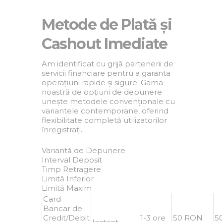
Metode de Plată și
Cashout Imediate
Am identificat cu grijă partenerii de
servicii financiare pentru a garanta
operațiuni rapide și sigure. Gama
noastră de opțiuni de depunere
unește metodele convenționale cu
variantele contemporane, oferind
flexibilitate completă utilizatorilor
înregistrați.
Variantă de Depunere
Interval Deposit
Timp Retragere
Limită Inferior
Limită Maxim
Card
Bancar de
Credit/Debit
1-3 ore
50 RON
5