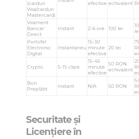
Instant
(carduri
efective
echivalent
R
Visa/carduri
Mastercard)
Virament
1
Bancar
Instant
2-6 ore
100 lei
le
Direct
Portofel
15-30
7
Electronic
Instantaneu
minute
20 lei
R
Digital
efective
e
15-45
2
50 RON
Crypto
5-15 clipe
minute
R
echivalent
efective
e
5
Bon
Instant
N/A
50 RON
R
Preplătit
e
Securitate și
Licențiere în