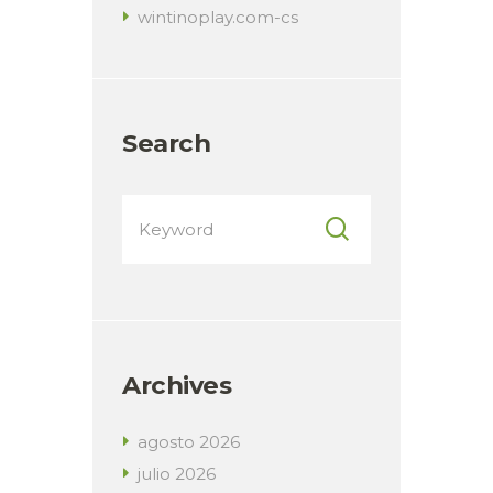
wintinoplay.com-cs
Search
Archives
agosto
2026
julio
2026