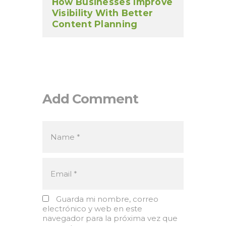
How Businesses Improve
Visibility With Better
Content Planning
Add Comment
Guarda mi nombre, correo
electrónico y web en este
navegador para la próxima vez que