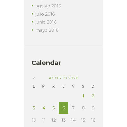
agosto
2016
julio
2016
junio
2016
mayo
2016
Calendar
AGOSTO
2026
L
M
X
J
V
S
D
1
2
3
4
5
6
7
8
9
10
11
12
13
14
15
16