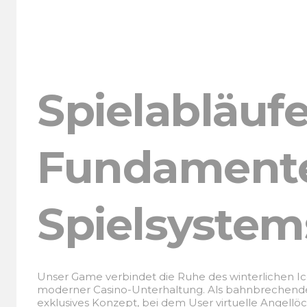
Spielabläuf
Fundamente
Spielsystem
Unser Game verbindet die Ruhe des winterlichen Ice
moderner Casino-Unterhaltung. Als bahnbrechendes
exklusives Konzept, bei dem User virtuelle Angellöc