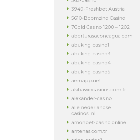
365-casino
3940-Freshbet Austria
5610-Boomzino Casino
7Gold Casino 1200 – 1202
aberturasaconcagua.com
abuking-casino1
abuking-casino3
abuking-casino4
abuking-casino5
aeroapp.net
akibawincasinos.com fr
alexander-casino
alle nederlandse
casinos_nl
amonbet-casino.online
antenas.com.tr