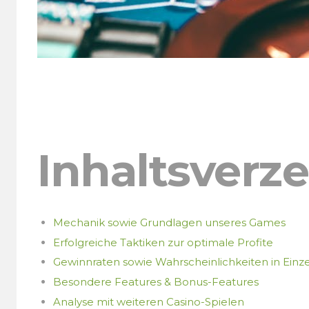
Inhaltsverze
Mechanik sowie Grundlagen unseres Games
Erfolgreiche Taktiken zur optimale Profite
Gewinnraten sowie Wahrscheinlichkeiten in Einz
Besondere Features & Bonus-Features
Analyse mit weiteren Casino-Spielen