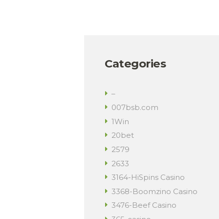
Categories
–
007bsb.com
1Win
20bet
2579
2633
3164-HiSpins Casino
3368-Boomzino Casino
3476-Beef Casino