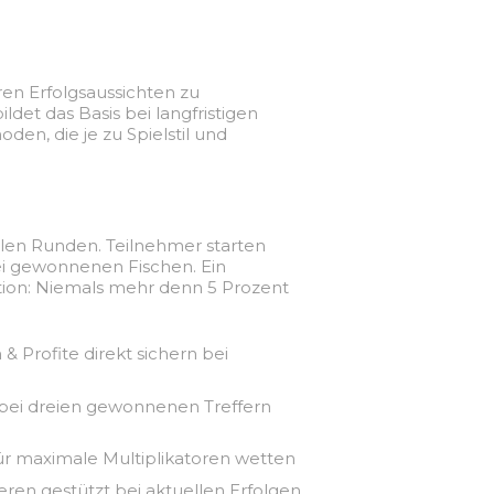
en Erfolgsaussichten zu
ldet das Basis bei langfristigen
en, die je zu Spielstil und
ielen Runden. Teilnehmer starten
bei gewonnenen Fischen. Ein
tion: Niemals mehr denn 5 Prozent
 Profite direkt sichern bei
bei dreien gewonnenen Treffern
ür maximale Multiplikatoren wetten
eren gestützt bei aktuellen Erfolgen