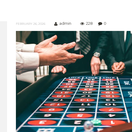
admin
228
0
FEBRUARY 26, 2026