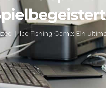
pielbegeister
ized
Ice Fishing Game: Ein ultima