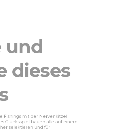
e und
 dieses
s
 Fishings mit der Nervenkitzel
 Glücksspiel bauen alle auf einem
her selektieren und für