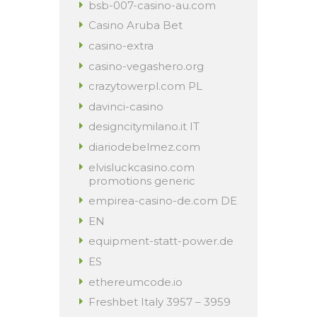
bsb-007-casino-au.com
Casino Aruba Bet
casino-extra
casino-vegashero.org
crazytowerpl.com PL
davinci-casino
designcitymilano.it IT
diariodebelmez.com
elvisluckcasino.com
promotions generic
empirea-casino-de.com DE
EN
equipment-statt-power.de
ES
ethereumcode.io
Freshbet Italy 3957 – 3959