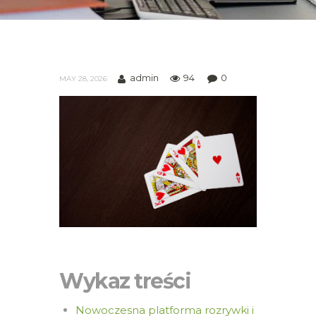
admin
94
0
MAY 28, 2026
Wykaz treści
Nowoczesna platforma rozrywki i