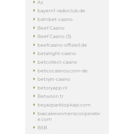
Az
bayern1-radioclub.de
bdmbet-casino
Beef Casino
Beef Casino (3)
beefcasino-offiziell.de
betalright-casino
betcollect-casino
beticocasinos.com-de
betnjet-casino
betoryapp.nl
Betwoon tr
beyazparktopkapi.com
biaicakewomenscooperativ
e.com
BSB