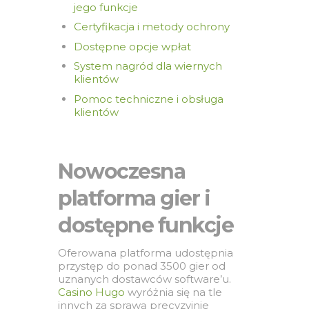
jego funkcje
Certyfikacja i metody ochrony
Dostępne opcje wpłat
System nagród dla wiernych
klientów
Pomoc techniczne i obsługa
klientów
Nowoczesna
platforma gier i
dostępne funkcje
Oferowana platforma udostępnia
przystęp do ponad 3500 gier od
uznanych dostawców software’u.
Casino Hugo
wyróżnia się na tle
innych za sprawą precyzyjnie