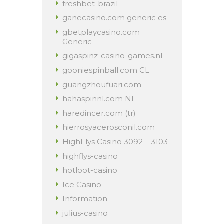
freshbet-brazil
ganecasino.com generic es
gbetplaycasino.com
Generic
gigaspinz-casino-games.nl
gooniespinball.com CL
guangzhoufuari.com
hahaspinnl.com NL
haredincer.com (tr)
hierrosyacerosconil.com
HighFlys Casino 3092 – 3103
highflys-casino
hotloot-casino
Ice Casino
Information
julius-casino