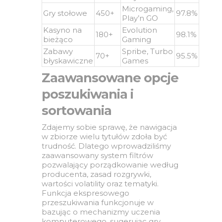
Microgaming,
Gry stołowe
450+
97.8%
Play’n GO
Kasyno na
Evolution
180+
98.1%
bieżąco
Gaming
Zabawy
Spribe, Turbo
70+
95.5%
błyskawiczne
Games
Zaawansowane opcje
poszukiwania i
sortowania
Zdajemy sobie sprawę, że nawigacja
w zbiorze wielu tytułów zdoła być
trudność. Dlatego wprowadziliśmy
zaawansowany system filtrów
pozwalający porządkowanie według
producenta, zasad rozgrywki,
wartości volatility oraz tematyki.
Funkcja ekspresowego
przeszukiwania funkcjonuje w
bazując o mechanizmy uczenia
komputerowego, sugerując gry