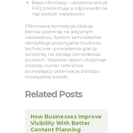
Baza informacji – obszerna sekcja
FAQ prezentująca odpowiedzi na
najczęstsze wątpliwości
Oferowana koncepcja obsługi
klienta opiera się na aktywnym
nastawieniu. System samodzielnie
identyfikuje potencjalne trudności
techniczne i powiadamia graczy
wcześniej niż zdołają zameldować
problem. Wszelkie raport otrzymuje
osobisty numer reference
pozwalający obserwację postępu
rozwiązania kwestii.
Related Posts
How Businesses Improve
Visibility With Better
Content Planning