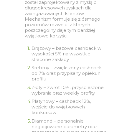
został zaprojektowany z myślą o
długookresowych zyskach dla
zaangażowanych klientów.
Mechanizm formuje się z ósmego
poziomów rozwoju, z których
poszczególny daje tym bardziej
wyjątkowe korzyści.
Brązowy – bazowe cashback w
wysokości 5% na wszystkie
stracone zakłady
Srebrny – zwiększony cashback
do 7% oraz przypisany opiekun
profilu
Złoty – zwrot 10%, przyspieszone
wybrania oraz weekly profity
Platynowy – cashback 12%,
wejście do wyjątkowych
konkursów
Diamond – personalnie
negocjowane parametry oraz