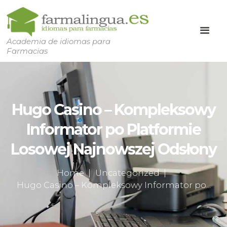
Academia de idiomas para
Farmacias
Hugo Casino – Kompleksowy
Informator po Platformie
Losowej Najnowszej Odsłony
Home
Uncategorized
Hugo Casino – Kompleksowy Informator po...