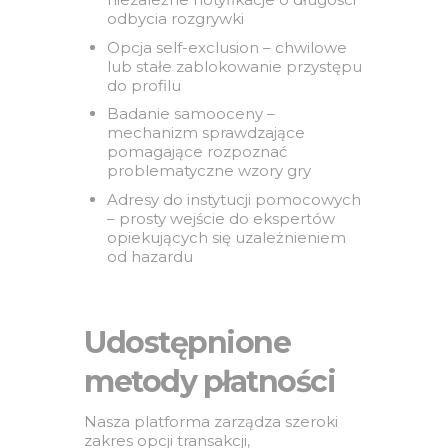
odbycia rozgrywki
Opcja self-exclusion – chwilowe
lub stałe zablokowanie przystępu
do profilu
Badanie samooceny –
mechanizm sprawdzające
pomagające rozpoznać
problematyczne wzory gry
Adresy do instytucji pomocowych
– prosty wejście do ekspertów
opiekujących się uzależnieniem
od hazardu
Udostępnione
metody płatności
Nasza platforma zarządza szeroki
zakres opcji transakcji,