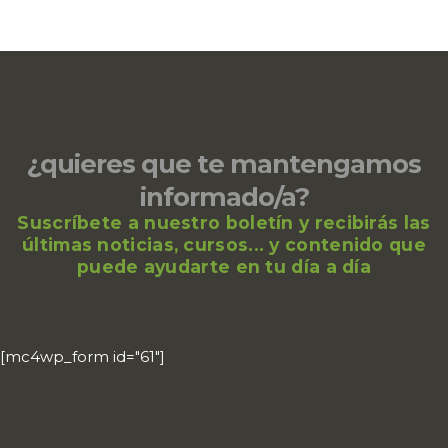
¿quieres que te mantengamos
informado/a?
Suscríbete a nuestro boletín y recibirás las
últimas noticias, cursos... y contenido que
puede ayudarte en tu día a día
[mc4wp_form id="61"]