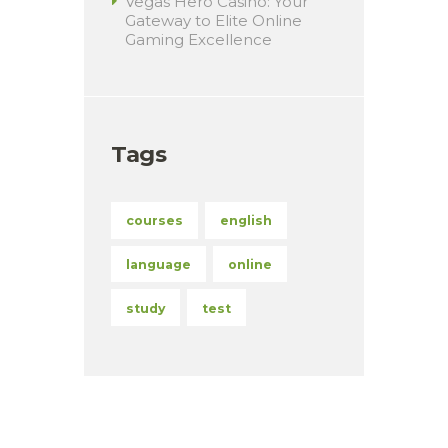
Vegas Hero Casino: Your
Gateway to Elite Online
Gaming Excellence
Tags
courses
english
language
online
study
test