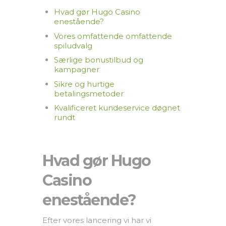
Hvad gør Hugo Casino
enestående?
Vores omfattende omfattende
spiludvalg
Særlige bonustilbud og
kampagner
Sikre og hurtige
betalingsmetoder
Kvalificeret kundeservice døgnet
rundt
Hvad gør Hugo
Casino
enestående?
Efter vores lancering vi har vi