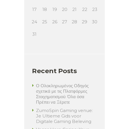
17
18
19
20
21
22
23
24
25
26
27
28
29
30
31
Recent Posts
Ο Ολοκληρωμένος Οδηγός
σχετικά με τις Πλατφόρμες
Στοιχηματισμού: Όλα όσα
Πρέπει να Ξέρετε
ZumoSpin Gaming venue:
Je Ultieme Gids voor
Digitale Gaming Beleving