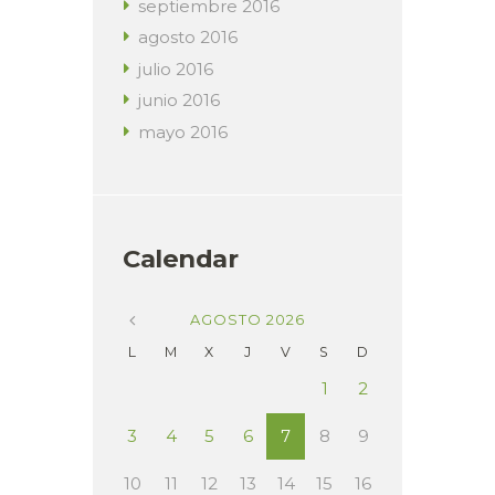
septiembre
2016
agosto
2016
julio
2016
junio
2016
mayo
2016
Calendar
AGOSTO
2026
L
M
X
J
V
S
D
1
2
3
4
5
6
7
8
9
10
11
12
13
14
15
16