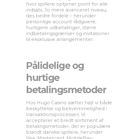
hvor spillere optjener point for alle
indsats. Jo mere avanceret niveau,
des bedre fordele – herunder
personlige account rådgivere,
hurtigere udbetalinger, større
indbetalingsgrænser og invitationer
til eksklusive arrangementer.
Pålidelige og
hurtige
betalingsmetoder
Hos Hugo Casino sætter højt vi både
beskyttelse og bekvemmelighed i
transaktionsprocessen. Vi
accepterer et bredt sortiment af
betalingsmetoder, der er populære
blandt danske spillere, herunder
Visa, Mastercard, MobilePay-