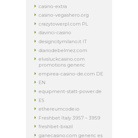
casino-extra
casino-vegashero.org
crazytowerpl.com PL
davinci-casino
designcitymilano.it IT
diariodebelmez.com
elvisluckcasino.com
promotions generic
empirea-casino-de.com DE
EN
equipment-statt-power.de
ES
ethereumcode.io
Freshbet Italy 3957 – 3959
freshbet-brazil
ganecasino.com generic es