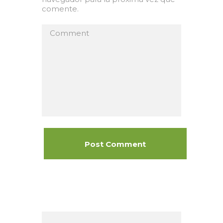
comente.