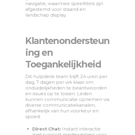
navigatie, waarmee speeltitels zijn
afgestemd voor staand en
landschap display.
Klantenondersteun
ing en
Toegankelijkheid
Dit hulpdesk team blijft 24 uren per
dag, 7 dagen per wk klaar om
onduidelijkheden te beantwoorden
en issues op te lossen. Leden
kunnen communicatie opnemen via
diverse communicatiekanalen,
afhankelijk van hun voorkeur en
spoed.
Direct Chat:
Instant interactie
met support medewerkers voor