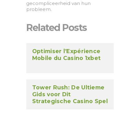
gecompliceerheid van hun
probleem.
Related Posts
Optimiser l’Expérience
Mobile du Casino 1xbet
Tower Rush: De Ultieme
Gids voor Dit
Strategische Casino Spel