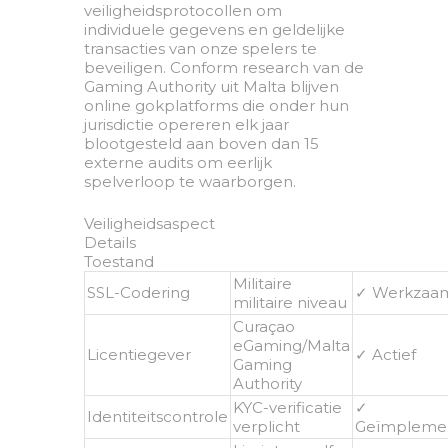
veiligheidsprotocollen om
individuele gegevens en geldelijke
transacties van onze spelers te
beveiligen. Conform research van de
Gaming Authority uit Malta blijven
online gokplatforms die onder hun
jurisdictie opereren elk jaar
blootgesteld aan boven dan 15
externe audits om eerlijk
spelverloop te waarborgen.
Veiligheidsaspect
Details
Toestand
Militaire
SSL-Codering
✓ Werkzaa
militaire niveau
Curaçao
eGaming/Malta
Licentiegever
✓ Actief
Gaming
Authority
KYC-verificatie
✓
Identiteitscontrole
verplicht
Geïmpleme