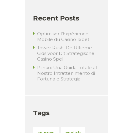
Recent Posts
Optimiser l’Expérience
Mobile du Casino 1xbet
Tower Rush: De Ultieme
Gids voor Dit Strategische
Casino Spel
Plinko: Una Guida Totale al
Nostro Intrattenimento di
Fortuna e Strategia
Tags
courses
english