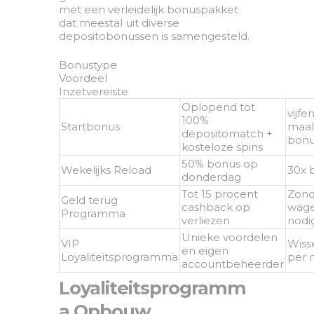
met een verleidelijk bonuspakket
dat meestal uit diverse
depositobonussen is samengesteld.
Bonustype
Voordeel
Inzetvereiste
Oplopend tot
vijfe
100%
Startbonus
maal
depositomatch +
bon
kosteloze spins
50% bonus op
Wekelijks Reload
30x 
donderdag
Tot 15 procent
Zond
Geld terug
cashback op
wage
Programma
verliezen
nodi
Unieke voordelen
VIP
Wiss
en eigen
Loyaliteitsprogramma
per 
accountbeheerder
Loyaliteitsprogramm
a Opbouw