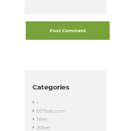
Categories
–
007bsb.com
1Win
20bet