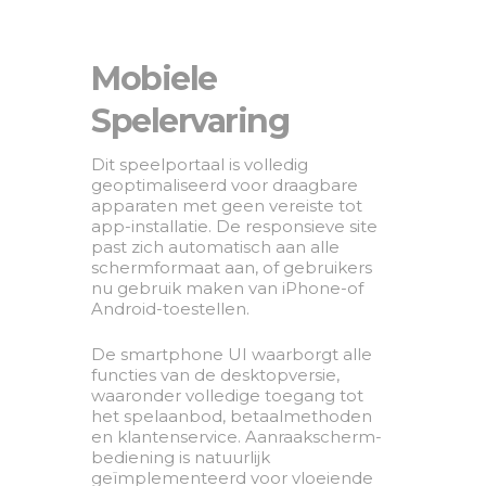
Mobiele
Spelervaring
Dit speelportaal is volledig
geoptimaliseerd voor draagbare
apparaten met geen vereiste tot
app-installatie. De responsieve site
past zich automatisch aan alle
schermformaat aan, of gebruikers
nu gebruik maken van iPhone-of
Android-toestellen.
De smartphone UI waarborgt alle
functies van de desktopversie,
waaronder volledige toegang tot
het spelaanbod, betaalmethoden
en klantenservice. Aanraakscherm-
bediening is natuurlijk
geïmplementeerd voor vloeiende