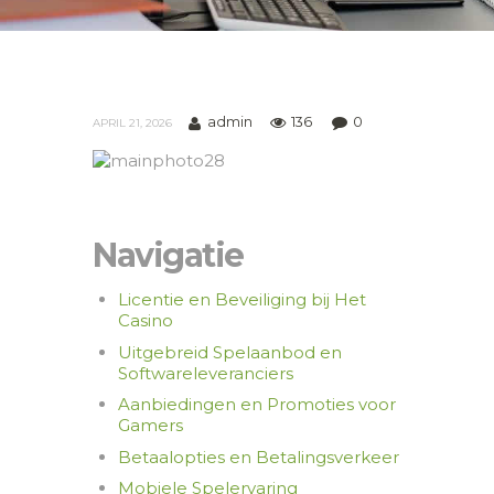
admin
136
0
APRIL 21, 2026
Navigatie
Licentie en Beveiliging bij Het
Casino
Uitgebreid Spelaanbod en
Softwareleveranciers
Aanbiedingen en Promoties voor
Gamers
Betaalopties en Betalingsverkeer
Mobiele Spelervaring