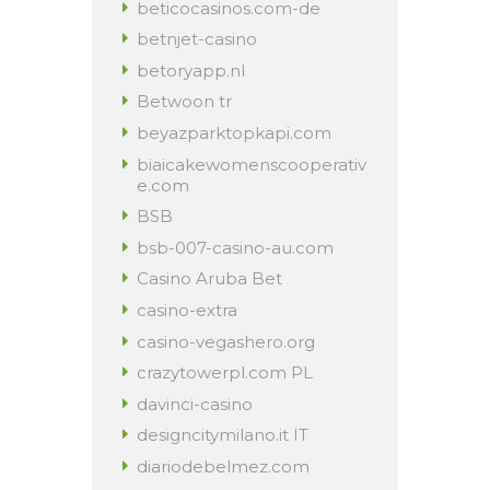
beticocasinos.com-de
betnjet-casino
betoryapp.nl
Betwoon tr
beyazparktopkapi.com
biaicakewomenscooperativ
e.com
BSB
bsb-007-casino-au.com
Casino Aruba Bet
casino-extra
casino-vegashero.org
crazytowerpl.com PL
davinci-casino
designcitymilano.it IT
diariodebelmez.com