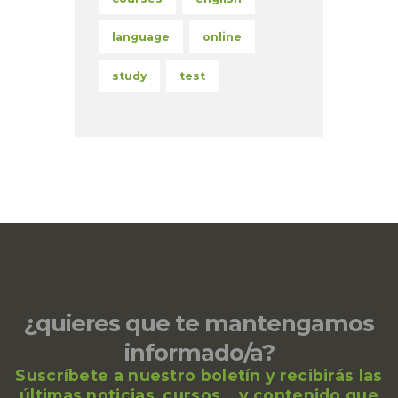
language
online
study
test
¿quieres que te mantengamos
informado/a?
Suscríbete a nuestro boletín y recibirás las
últimas noticias, cursos... y contenido que