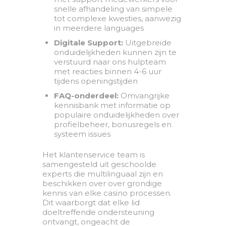
snelle afhandeling van simpele
tot complexe kwesties, aanwezig
in meerdere languages
Digitale Support:
Uitgebreide
onduidelijkheden kunnen zijn te
verstuurd naar ons hulpteam
met reacties binnen 4-6 uur
tijdens openingstijden
FAQ-onderdeel:
Omvangrijke
kennisbank met informatie op
populaire onduidelijkheden over
profielbeheer, bonusregels en
systeem issues
Het klantenservice team is
samengesteld uit geschoolde
experts die multilinguaal zijn en
beschikken over over grondige
kennis van elke casino processen.
Dit waarborgt dat elke lid
doeltreffende ondersteuning
ontvangt, ongeacht de