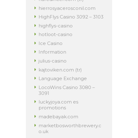
hierrosyacerosconil.com
HighFlys Casino 3092 – 3103
highflys-casino
hotloot-casino
Ice Casino
Information
julius-casino
kajtoviken.com (tr)
Language Exchange
LocoWins Casino 3080 –
3091
luckyjoya.com es
promotions
madebayak.com
marketbosworthbrewery.c
o.uk