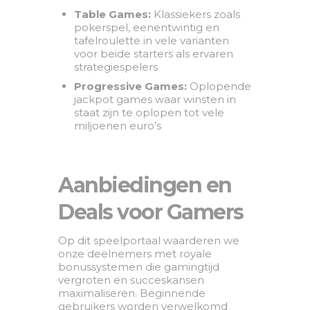
Table Games:
Klassiekers zoals
pokerspel, eenentwintig en
tafelroulette in vele varianten
voor beide starters als ervaren
strategiespelers
Progressive Games:
Oplopende
jackpot games waar winsten in
staat zijn te oplopen tot vele
miljoenen euro’s
Aanbiedingen en
Deals voor Gamers
Op dit speelportaal waarderen we
onze deelnemers met royale
bonussystemen die gamingtijd
vergroten en succeskansen
maximaliseren. Beginnende
gebruikers worden verwelkomd