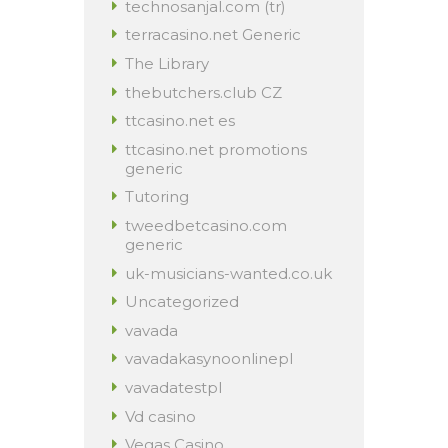
technosanjal.com (tr)
terracasino.net Generic
The Library
thebutchers.club CZ
ttcasino.net es
ttcasino.net promotions
generic
Tutoring
tweedbetcasino.com
generic
uk-musicians-wanted.co.uk
Uncategorized
vavada
vavadakasynoonlinepl
vavadatestpl
Vd casino
Vegas Casino