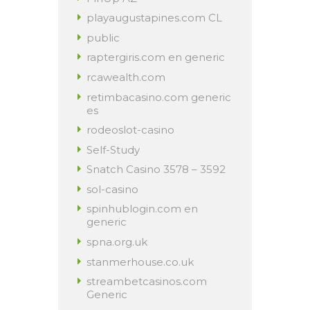
playaugustapines.com CL
public
raptergiris.com en generic
rcawealth.com
retimbacasino.com generic
es
rodeoslot-casino
Self-Study
Snatch Casino 3578 – 3592
sol-casino
spinhublogin.com en
generic
spna.org.uk
stanmerhouse.co.uk
streambetcasinos.com
Generic