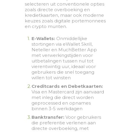
selecteren uit conventionele opties
zoals directe overboeking en
kredietkaarten, maar ook moderne
keuzes zoals digitale portemonnees
en crypto munten.
E-Wallets:
Onmiddellijke
stortingen via eWallet Skrill,
Neteller en MuchBetter App
met verwerkingstijden voor
uitbetalingen tussen nul tot
vierentwintig uur, ideaal voor
gebruikers die snel toegang
willen tot winsten
Creditcards en Debetkaarten:
Visa en Mastercard zijn aanvaard
met inleg die direct worden
geprocessed en opnames
binnen 3-5 werkdagen
Banktransfer:
Voor gebruikers
die preferentie verlenen aan
directe overboeking, met