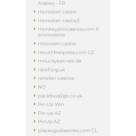
Arabes – FR
monixbet-casino
monixbet-casino3
monkeyzinocasinos.com fr
promotions
moonwin-casino
mouthfeelpress.com CZ
mrluckybet.net-de
nesrf.org.uk
neteller casinos
NO
packfood2go.co.uk
Pin Up Win
Pin-up AZ
PinUp AZ
playaugustapines.com CL