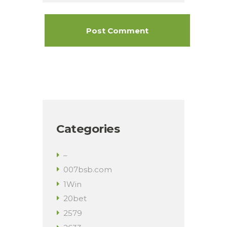
Categories
–
007bsb.com
1Win
20bet
2579