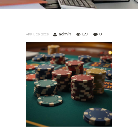
admin
129
0
APRIL 29, 2026