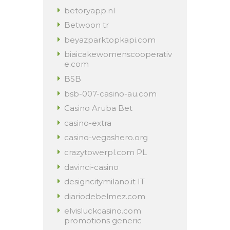
betoryapp.nl
Betwoon tr
beyazparktopkapi.com
biaicakewomenscooperativ
e.com
BSB
bsb-007-casino-au.com
Casino Aruba Bet
casino-extra
casino-vegashero.org
crazytowerpl.com PL
davinci-casino
designcitymilano.it IT
diariodebelmez.com
elvisluckcasino.com
promotions generic