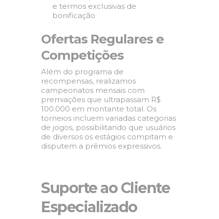
e termos exclusivas de
bonificação
Ofertas Regulares e
Competições
Além do programa de
recompensas, realizamos
campeonatos mensais com
premiações que ultrapassam R$
100.000 em montante total. Os
torneios incluem variadas categorias
de jogos, possibilitando que usuários
de diversos os estágios compitam e
disputem a prêmios expressivos.
Suporte ao Cliente
Especializado