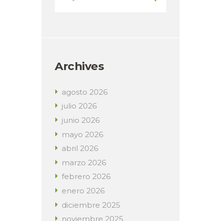
Archives
agosto
2026
julio
2026
junio
2026
mayo
2026
abril
2026
marzo
2026
febrero
2026
enero
2026
diciembre
2025
noviembre
2025