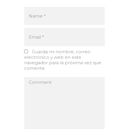
Guarda mi nombre, correo
electrónico y web en este
navegador para la próxima vez que
comente.