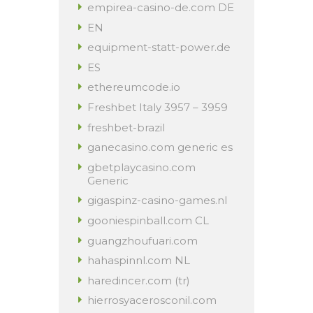
empirea-casino-de.com DE
EN
equipment-statt-power.de
ES
ethereumcode.io
Freshbet Italy 3957 – 3959
freshbet-brazil
ganecasino.com generic es
gbetplaycasino.com
Generic
gigaspinz-casino-games.nl
gooniespinball.com CL
guangzhoufuari.com
hahaspinnl.com NL
haredincer.com (tr)
hierrosyacerosconil.com