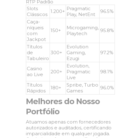
RTP Padrão
Slots
Pragmatic
1.200+
96.5%
Clássicos
Play, NetEnt
Caça-
níqueis
Microgaming,
150+
95.8%
com
Playtech
Jackpot
Títulos
Evolution
de
300+
Gaming,
97.2%
Tabuleiro
Ezugi
Evolution,
Casino
200+
Pragmatic
98.1%
ao Live
Live
Títulos
Spribe, Turbo
180+
96.0%
Rápidos
Games
Melhores do Nosso
Portfólio
Atuamos apenas com fornecedores
autorizados e auditados, certificando
imparcialidade em qualquer jogada.