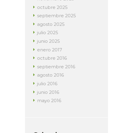
octubre
2025
septiembre
2025
agosto
2025
julio
2025
junio
2025
enero
2017
octubre
2016
septiembre
2016
agosto
2016
julio
2016
junio
2016
mayo
2016