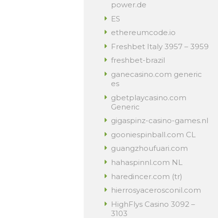
power.de
ES
ethereumcode.io
Freshbet Italy 3957 – 3959
freshbet-brazil
ganecasino.com generic
es
gbetplaycasino.com
Generic
gigaspinz-casino-games.nl
gooniespinball.com CL
guangzhoufuari.com
hahaspinnl.com NL
haredincer.com (tr)
hierrosyacerosconil.com
HighFlys Casino 3092 –
3103