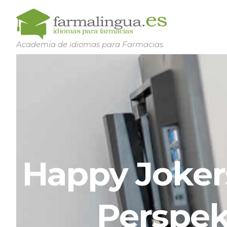
Academia de idiomas para Farmacias
Happy Joker
Perspek