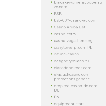
biaicakewomenscooperati
ve.com
BSB
bsb-007-casino-au.com
Casino Aruba Bet
casino-extra
casino-vegashero.org
crazytowerpl.com PL
davinci-casino
designcitymilano.it IT
diariodebelmez.com
elvisluckcasino.com
promotions generic
empirea-casino-de.com
DE
EN
equipment-statt-