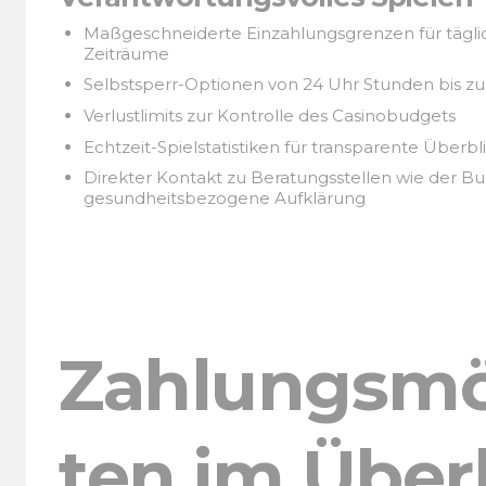
Maßgeschneiderte Einzahlungsgrenzen für tägli
Zeiträume
Selbstsperr-Optionen von 24 Uhr Stunden bis z
Verlustlimits zur Kontrolle des Casinobudgets
Echtzeit-Spielstatistiken für transparente Überb
Direkter Kontakt zu Beratungsstellen wie der B
gesundheitsbezogene Aufklärung
Zahlungsmö
ten im Über