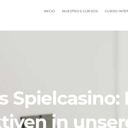
INICIO
NUESTROS CURSOS
CURSO INTEN
s Spielcasino:
tiven in unser