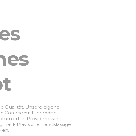
es
hes
ot
nd Qualität. Unsere eigene
che Games von führenden
enommierten Providern wie
atik Play sichert erstklassige
ken.