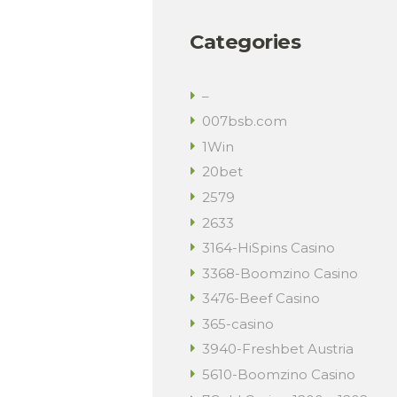
Categories
–
007bsb.com
1Win
20bet
2579
2633
3164-HiSpins Casino
3368-Boomzino Casino
3476-Beef Casino
365-casino
3940-Freshbet Austria
5610-Boomzino Casino