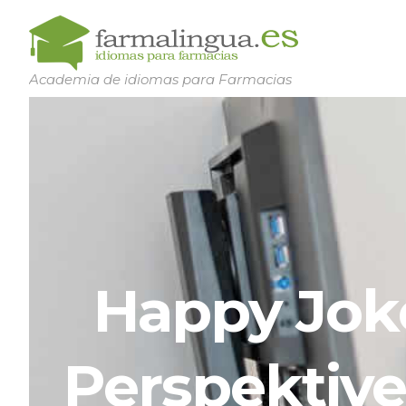
Academia de idiomas para Farmacias
Happy Joke
Perspektive