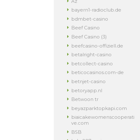
Az
bayern1-radioclub.de
bdmbet-casino
Beef Casino
Beef Casino (3)
beefcasino-offiziell.de
betalright-casino
betcollect-casino
beticocasinos.com-de
betnjet-casino
betoryapp.nl
Betwoon tr
beyazparktopkapi.com
biaicakewomenscooperati
ve.com
BSB