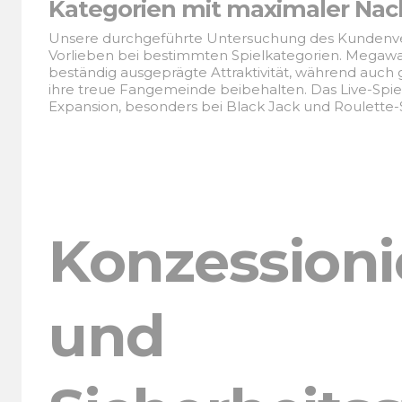
Kategorien mit maximaler Nac
Unsere durchgeführte Untersuchung des Kundenver
Vorlieben bei bestimmten Spielkategorien. Megaw
beständig ausgeprägte Attraktivität, während auch g
ihre treue Fangemeinde beibehalten. Das Live-Spie
Expansion, besonders bei Black Jack und Roulette-
Konzession
und