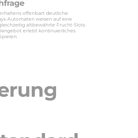
hfrage
haltens offenbart deutliche
ays-Automaten weisen auf eine
leichzeitig altbewährte Frucht-Slots
langebot erlebt kontinuierliches
Spielen.
ierung