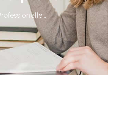
ofessionelle...