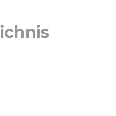
ichnis