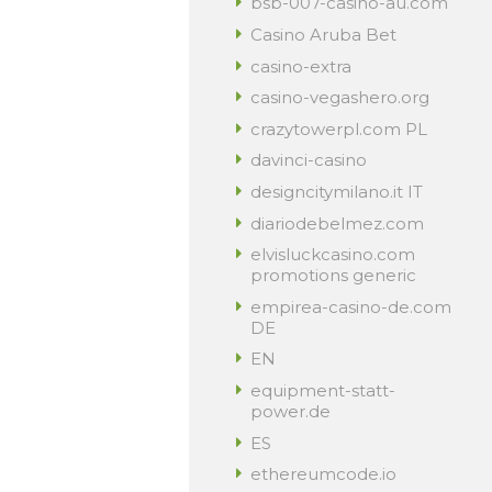
bsb-007-casino-au.com
Casino Aruba Bet
casino-extra
casino-vegashero.org
crazytowerpl.com PL
davinci-casino
designcitymilano.it IT
diariodebelmez.com
elvisluckcasino.com
promotions generic
empirea-casino-de.com
DE
EN
equipment-statt-
power.de
ES
ethereumcode.io