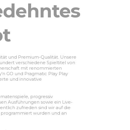
edehntes
ot
sität und Premium-Qualität. Unsere
ndert verschiedene Spieltitel von
nerschaft mit renommierten
y’n GO und Pragmatic Play Play
Werte und innovative
omatenspiele, progressiv
sen Ausführungen sowie ein Live-
ntlich zufrieden sind wir auf die
no programmiert wurden und an