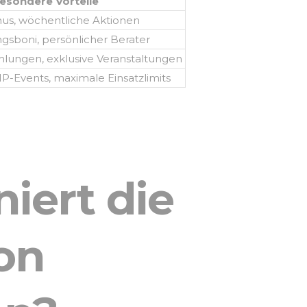
esondere Vorteile
s, wöchentliche Aktionen
gsboni, persönlicher Berater
hlungen, exklusive Veranstaltungen
P-Events, maximale Einsatzlimits
iert die
on