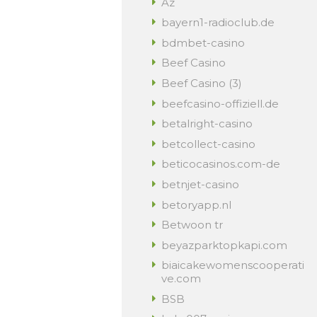
Az
bayern1-radioclub.de
bdmbet-casino
Beef Casino
Beef Casino (3)
beefcasino-offiziell.de
betalright-casino
betcollect-casino
beticocasinos.com-de
betnjet-casino
betoryapp.nl
Betwoon tr
beyazparktopkapi.com
biaicakewomenscooperati
ve.com
BSB