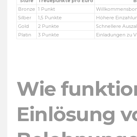
Stufe
Treuepunkte pro Euro
B
Bronze
1 Punkt
Willkommensbonu
Silber
1,5 Punkte
Höhere Einzahlun
Gold
2 Punkte
Schnellere Ausza
Platin
3 Punkte
Einladungen zu VI
Wie funktion
Einlösung v