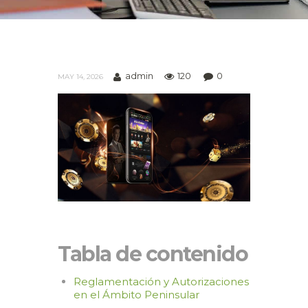
admin
120
0
MAY 14, 2026
Tabla de contenido
Reglamentación y Autorizaciones
en el Ámbito Peninsular