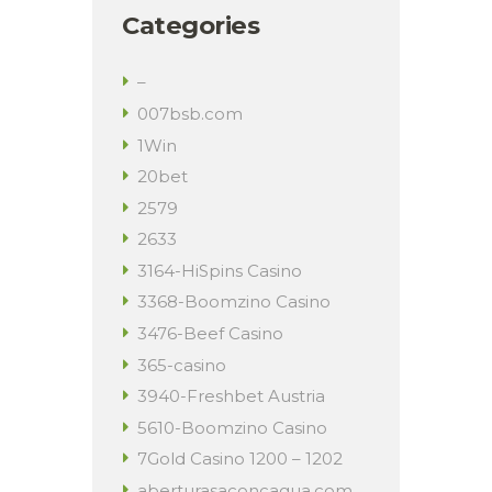
Categories
–
007bsb.com
1Win
20bet
2579
2633
3164-HiSpins Casino
3368-Boomzino Casino
3476-Beef Casino
365-casino
3940-Freshbet Austria
5610-Boomzino Casino
7Gold Casino 1200 – 1202
aberturasaconcagua.com