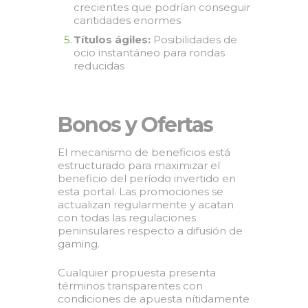
crecientes que podrían conseguir
cantidades enormes
Títulos ágiles:
Posibilidades de
ocio instantáneo para rondas
reducidas
Bonos y Ofertas
El mecanismo de beneficios está
estructurado para maximizar el
beneficio del período invertido en
esta portal. Las promociones se
actualizan regularmente y acatan
con todas las regulaciones
peninsulares respecto a difusión de
gaming.
Cualquier propuesta presenta
términos transparentes con
condiciones de apuesta nítidamente