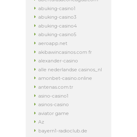
abuking-casino1
abuking-casino3
abuking-casino4
abuking-casino5
aeroapp.net
akibawincasinos.com fr
alexander-casino
alle nederlandse casinos_nl
amonbet-casino.online
antenas.com.tr
asino-casino1
asinos-casino
aviator game
Az
bayern1-radioclub.de