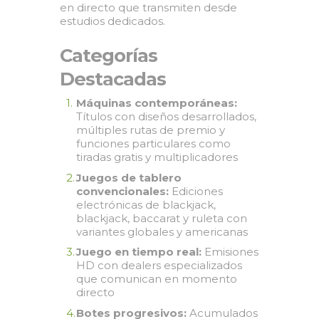
en directo que transmiten desde
estudios dedicados.
Categorías
Destacadas
Máquinas contemporáneas:
Títulos con diseños desarrollados,
múltiples rutas de premio y
funciones particulares como
tiradas gratis y multiplicadores
Juegos de tablero
convencionales:
Ediciones
electrónicas de blackjack,
blackjack, baccarat y ruleta con
variantes globales y americanas
Juego en tiempo real:
Emisiones
HD con dealers especializados
que comunican en momento
directo
Botes progresivos:
Acumulados