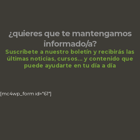
¿quieres que te mantengamos
informado/a?
Suscríbete a nuestro boletín y recibirás las
últimas noticias, cursos... y contenido que
puede ayudarte en tu día a día
[mc4wp_form id="61"]