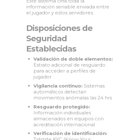
Este sistema cifra toda la
información sensible enviada entre
el jugador y estos servidores.
Disposiciones de
Seguridad
Establecidas
Validación de doble elementos:
Estrato adicional de resguardo
para acceder a perfiles de
jugador
Vigilancia continuo:
Sistemas
automáticos detectan
movimientos anómalas las 24 hrs
Resguardo protegido:
Información individuales
almacenados en equipos con
acreditación internacional
Verificación de identificación:
Trámite KYC (Know Your