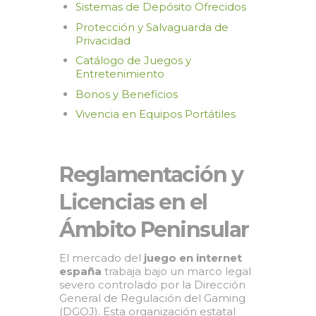
Sistemas de Depósito Ofrecidos
Protección y Salvaguarda de
Privacidad
Catálogo de Juegos y
Entretenimiento
Bonos y Beneficios
Vivencia en Equipos Portátiles
Reglamentación y
Licencias en el
Ámbito Peninsular
El mercado del
juego en internet
españa
trabaja bajo un marco legal
severo controlado por la Dirección
General de Regulación del Gaming
(DGOJ). Esta organización estatal