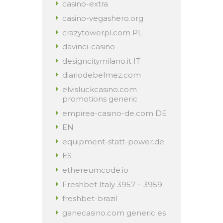
casino-extra
casino-vegashero.org
crazytowerpl.com PL
davinci-casino
designcitymilano.it IT
diariodebelmez.com
elvisluckcasino.com
promotions generic
empirea-casino-de.com DE
EN
equipment-statt-power.de
ES
ethereumcode.io
Freshbet Italy 3957 – 3959
freshbet-brazil
ganecasino.com generic es