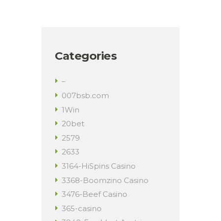
Categories
–
007bsb.com
1Win
20bet
2579
2633
3164-HiSpins Casino
3368-Boomzino Casino
3476-Beef Casino
365-casino