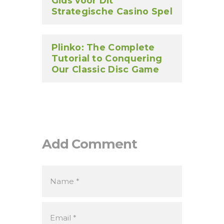
Gids voor Dit
Strategische Casino Spel
Plinko: The Complete
Tutorial to Conquering
Our Classic Disc Game
Add Comment