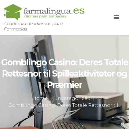
Academia de idiomas para
Farmacias
Gomblingo Casino: Deres Totale
Rettesnor til Spilleaktiviteter og
Præmier
Home
Uncategorized
Gomblingo Casino: Deres Totale Rettesnor til...