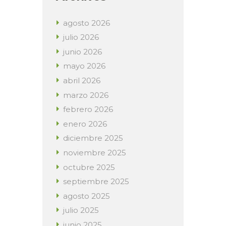
agosto
2026
julio
2026
junio
2026
mayo
2026
abril
2026
marzo
2026
febrero
2026
enero
2026
diciembre
2025
noviembre
2025
octubre
2025
septiembre
2025
agosto
2025
julio
2025
junio
2025