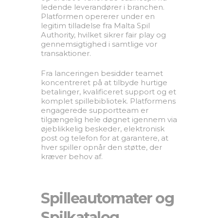
ledende leverandører i branchen.
Platformen opererer under en
legitim tilladelse fra Malta Spil
Authority, hvilket sikrer fair play og
gennemsigtighed i samtlige vor
transaktioner.
Fra lanceringen besidder teamet
koncentreret på at tilbyde hurtige
betalinger, kvalificeret support og et
komplet spillebibliotek. Platformens
engagerede supportteam er
tilgængelig hele døgnet igennem via
øjeblikkelig beskeder, elektronisk
post og telefon for at garantere, at
hver spiller opnår den støtte, der
kræver behov af.
Spilleautomater og
Spilkatalog