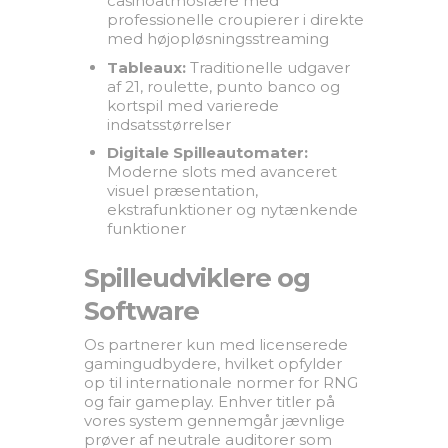
casinoatmosfære med
professionelle croupierer i direkte
med højopløsningsstreaming
Tableaux:
Traditionelle udgaver
af 21, roulette, punto banco og
kortspil med varierede
indsatsstørrelser
Digitale Spilleautomater:
Moderne slots med avanceret
visuel præsentation,
ekstrafunktioner og nytænkende
funktioner
Spilleudviklere og
Software
Os partnerer kun med licenserede
gamingudbydere, hvilket opfylder
op til internationale normer for RNG
og fair gameplay. Enhver titler på
vores system gennemgår jævnlige
prøver af neutrale auditorer som