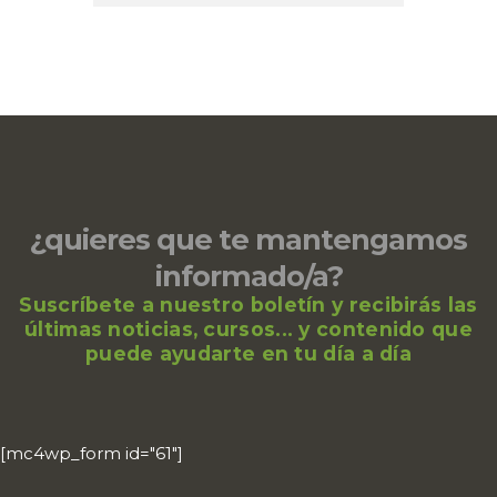
¿quieres que te mantengamos
informado/a?
Suscríbete a nuestro boletín y recibirás las
últimas noticias, cursos... y contenido que
puede ayudarte en tu día a día
[mc4wp_form id="61"]