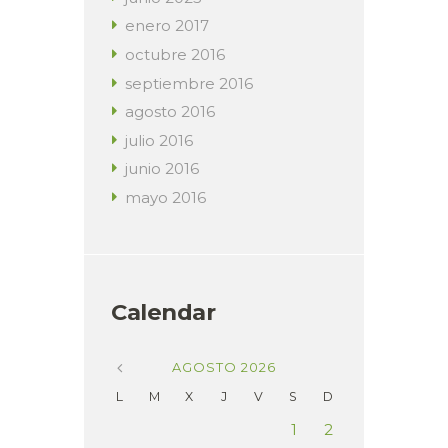
enero
2017
octubre
2016
septiembre
2016
agosto
2016
julio
2016
junio
2016
mayo
2016
Calendar
AGOSTO
2026
L
M
X
J
V
S
D
1
2