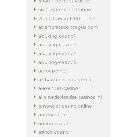
3940-Freshbet Austria
5610-Boomzino Casino
7Gold Casino 1200 – 1202
aberturasaconcagua.com
abuking-casino1
abuking-casino3
abuking-casino4
abuking-casino5
aeroapp.net
akibawincasinos.com fr
alexander-casino
alle nederlandse casinos_nl
amonbet-casino.online
antenas.com.tr
asino-casino1
asinos-casino