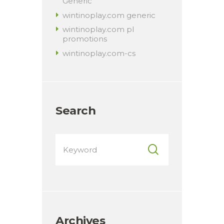
Generic
wintinoplay.com generic
wintinoplay.com pl
promotions
wintinoplay.com-cs
Search
Archives