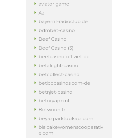
aviator game
Az
bayern1-radioclub.de
bdmbet-casino
Beef Casino
Beef Casino (3)
beefcasino-offiziell.de
betalright-casino
betcollect-casino
beticocasinos.com-de
betnjet-casino
betoryapp.nl
Betwoon tr
beyazparktopkapi.com
biaicakewomenscooperativ
e.com