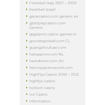
Freshbet Italy 3957 – 3959
freshbet-brazil
ganecasino.com generic es
gbetplaycasino.com
Generic
gigaspinz-casino-games.nl
gooniespinball.com CL
guangzhoufuari.com
hahaspinnl.com NL
haredincer.com (tr)
hierrosyacerosconil.com
HighFlys Casino 3092 – 3103
highflys-casino
hotloot-casino
Ice Casino
Information