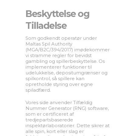
Beskyttelse og
Tilladelse
Som godkendt operatør under
Maltas Spil Authority
(MGA/B2C/394/2017) imødekommer
vi stramme regler for bevidst
gambling og spillerbeskyttelse. Os
implementerer funktioner til
udelukkelse, depositumgrænser og
spilkontrol, så spillere kan
opretholde styring over egne
spiladfærd.
Vores side anvender Tilfældig
Nummer Generator (RNG) software,
som er certificeret af
tredjepartsbaserede
inspektørlaboratorier. Dette sikrer at
alle spin, kort eller slag er