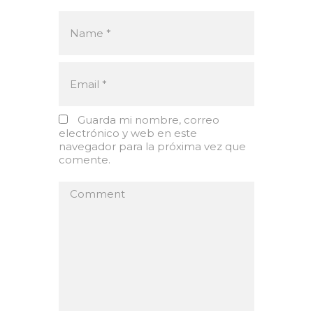
Guarda mi nombre, correo
electrónico y web en este
navegador para la próxima vez que
comente.