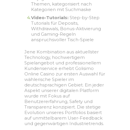
Themen, kategorisiert nach
Kategorien mit Suchmaske
Video-Tutorials:
Step-by-Step
Tutorials für Deposits,
Withdrawals, Bonus-Aktivierung
und Gaming-Regeln
anspruchsvoller Tisch-Spiele
Jene Kombination aus aktuellster
Technology, hochwertigem
Spielangebot und professionellem
Kundenservice erhebt Golisimo
Online Casino zur ersten Auswahl für
wählerische Spieler im
deutschsprachigen Gebiet. Ein jeder
Aspekt unserer digitalen Platform
wurde mit Fokus auf
Benutzererfahrung, Safety und
Transparenz konzipiert. Die stetige
Evolution unseres Portfolios basiert
auf unmittelbarem User-Feedback
und gegenwärtigen Industrietrends.