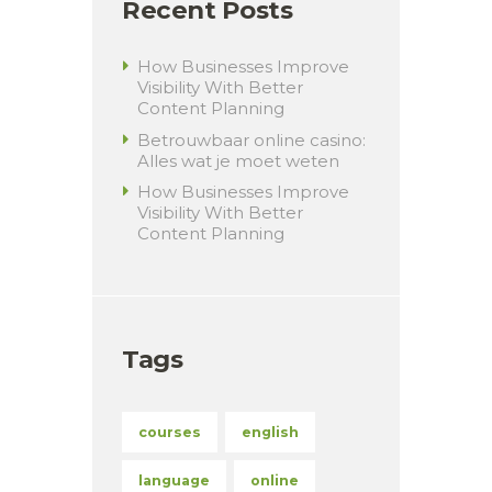
Recent Posts
How Businesses Improve
Visibility With Better
Content Planning
Betrouwbaar online casino:
Alles wat je moet weten
How Businesses Improve
Visibility With Better
Content Planning
Tags
courses
english
language
online