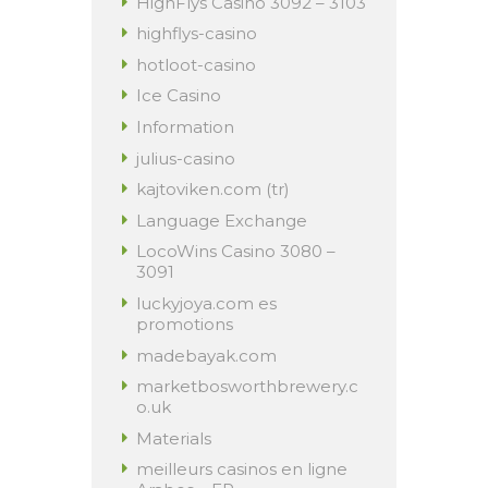
HighFlys Casino 3092 – 3103
highflys-casino
hotloot-casino
Ice Casino
Information
julius-casino
kajtoviken.com (tr)
Language Exchange
LocoWins Casino 3080 –
3091
luckyjoya.com es
promotions
madebayak.com
marketbosworthbrewery.c
o.uk
Materials
meilleurs casinos en ligne