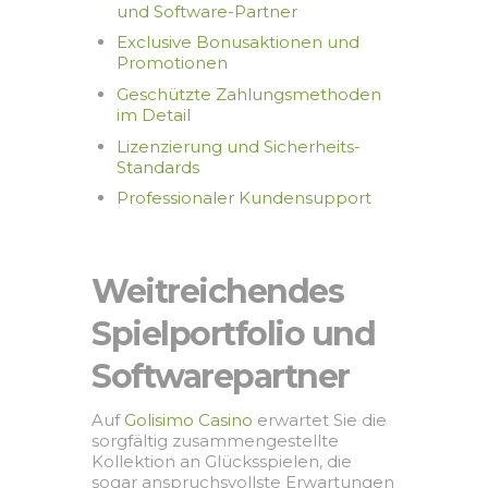
und Software-Partner
Exclusive Bonusaktionen und
Promotionen
Geschützte Zahlungsmethoden
im Detail
Lizenzierung und Sicherheits-
Standards
Professionaler Kundensupport
Weitreichendes
Spielportfolio und
Softwarepartner
Auf
Golisimo Casino
erwartet Sie die
sorgfältig zusammengestellte
Kollektion an Glücksspielen, die
sogar anspruchsvollste Erwartungen