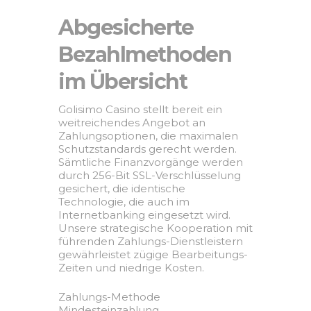
Abgesicherte
Bezahlmethoden
im Übersicht
Golisimo Casino stellt bereit ein
weitreichendes Angebot an
Zahlungsoptionen, die maximalen
Schutzstandards gerecht werden.
Sämtliche Finanzvorgänge werden
durch 256-Bit SSL-Verschlüsselung
gesichert, die identische
Technologie, die auch im
Internetbanking eingesetzt wird.
Unsere strategische Kooperation mit
führenden Zahlungs-Dienstleistern
gewährleistet zügige Bearbeitungs-
Zeiten und niedrige Kosten.
Zahlungs-Methode
Mindesteinzahlung