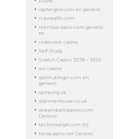
public
raptergiris.com en generic
rcawealth.com
retimbacasino.com generic
es
rodeoslot-casino
Self-Study
Snatch Casino 3578 – 3592
sol-casino
spinhublogin.com en
generic
spna.org.uk
stanmerhouse.co.uk
streambetcasinos.com
Generic
technosanjal.com (tr)
terracasino.net Generic