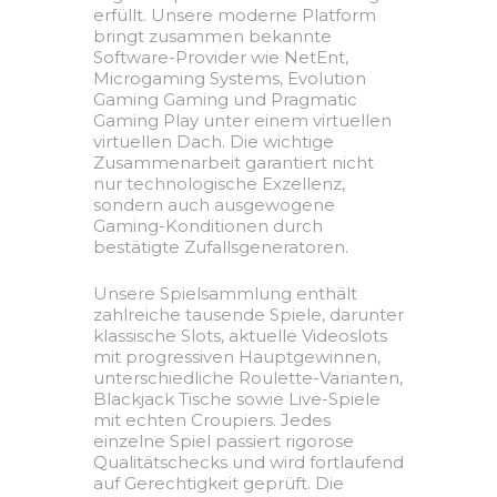
erfüllt. Unsere moderne Platform
bringt zusammen bekannte
Software-Provider wie NetEnt,
Microgaming Systems, Evolution
Gaming Gaming und Pragmatic
Gaming Play unter einem virtuellen
virtuellen Dach. Die wichtige
Zusammenarbeit garantiert nicht
nur technologische Exzellenz,
sondern auch ausgewogene
Gaming-Konditionen durch
bestätigte Zufallsgeneratoren.
Unsere Spielsammlung enthält
zahlreiche tausende Spiele, darunter
klassische Slots, aktuelle Videoslots
mit progressiven Hauptgewinnen,
unterschiedliche Roulette-Varianten,
Blackjack Tische sowie Live-Spiele
mit echten Croupiers. Jedes
einzelne Spiel passiert rigorose
Qualitätschecks und wird fortlaufend
auf Gerechtigkeit geprüft. Die