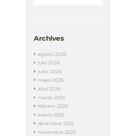
Archives
agosto
2026
julio
2026
junio
2026
mayo
2026
abril
2026
marzo
2026
febrero
2026
enero
2026
diciembre
2025
noviembre
2025