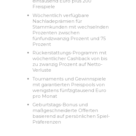
eintausend Euro plus 200
Freispiele
Wöchentlich verfügbare
Nachladeprämien für
Stammkunden mit wechselnden
Prozenten zwischen
fünfundzwanzig Prozent und 75
Prozent
Rückerstattungs-Programm mit
wöchentlicher Cashback von bis
zu zwanzig Prozent auf Netto-
Verluste
Tournaments und Gewinnspiele
mit garantierten Preispools von
wenigstens fünfzigtausend Euro
pro Monat
Geburtstags-Bonus und
maßgeschneiderte Offerten
basierend auf persönlichen Spiel-
Präferenzen