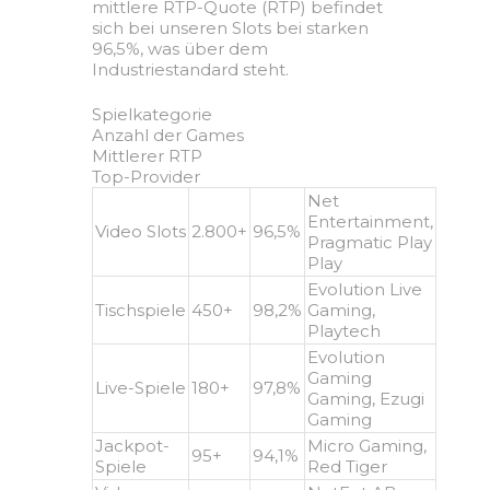
mittlere RTP-Quote (RTP) befindet
sich bei unseren Slots bei starken
96,5%, was über dem
Industriestandard steht.
Spielkategorie
Anzahl der Games
Mittlerer RTP
Top-Provider
Net
Entertainment,
Video Slots
2.800+
96,5%
Pragmatic Play
Play
Evolution Live
Tischspiele
450+
98,2%
Gaming,
Playtech
Evolution
Gaming
Live-Spiele
180+
97,8%
Gaming, Ezugi
Gaming
Jackpot-
Micro Gaming,
95+
94,1%
Spiele
Red Tiger