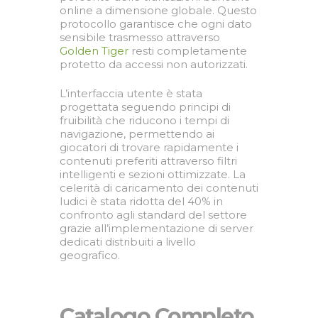
online a dimensione globale. Questo
protocollo garantisce che ogni dato
sensibile trasmesso attraverso
Golden Tiger
resti completamente
protetto da accessi non autorizzati.
L’interfaccia utente è stata
progettata seguendo principi di
fruibilità che riducono i tempi di
navigazione, permettendo ai
giocatori di trovare rapidamente i
contenuti preferiti attraverso filtri
intelligenti e sezioni ottimizzate. La
celerità di caricamento dei contenuti
ludici è stata ridotta del 40% in
confronto agli standard del settore
grazie all’implementazione di server
dedicati distribuiti a livello
geografico.
Catalogo Completo