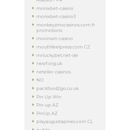
monixbet-casino
monixbet-casino3
monkeyzinocasinos.com fr
promotions
moonwin-casino
mouthfeelpress.com CZ
mrluckybet.net-de
nesrf.org.uk
neteller casinos
NO
packfood2go.co.uk
Pin Up Win
Pin-up AZ
PinUp AZ
playaugustapines.com CL
public