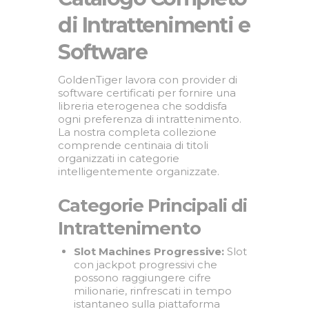
di Intrattenimenti e
Software
GoldenTiger lavora con provider di
software certificati per fornire una
libreria eterogenea che soddisfa
ogni preferenza di intrattenimento.
La nostra completa collezione
comprende centinaia di titoli
organizzati in categorie
intelligentemente organizzate.
Categorie Principali di
Intrattenimento
Slot Machines Progressive:
Slot
con jackpot progressivi che
possono raggiungere cifre
milionarie, rinfrescati in tempo
istantaneo sulla piattaforma