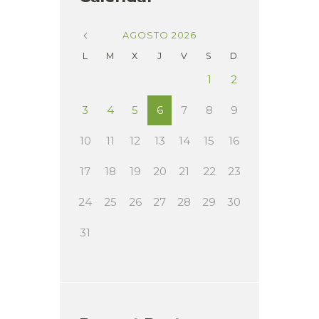
AGOSTO
2026
L
M
X
J
V
S
D
1
2
3
4
5
6
7
8
9
10
11
12
13
14
15
16
17
18
19
20
21
22
23
24
25
26
27
28
29
30
31