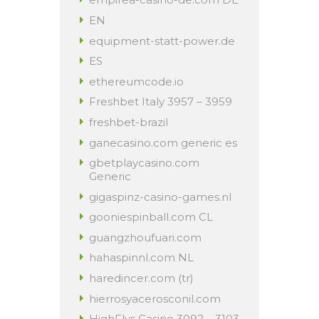
EN
equipment-statt-power.de
ES
ethereumcode.io
Freshbet Italy 3957 – 3959
freshbet-brazil
ganecasino.com generic es
gbetplaycasino.com
Generic
gigaspinz-casino-games.nl
gooniespinball.com CL
guangzhoufuari.com
hahaspinnl.com NL
haredincer.com (tr)
hierrosyacerosconil.com
HighFlys Casino 3092 – 3103