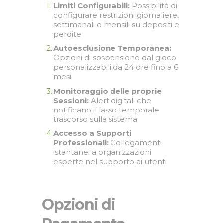
Limiti Configurabili:
Possibilità di
configurare restrizioni giornaliere,
settimanali o mensili su depositi e
perdite
Autoesclusione Temporanea:
Opzioni di sospensione dal gioco
personalizzabili da 24 ore fino a 6
mesi
Monitoraggio delle proprie
Sessioni:
Alert digitali che
notificano il lasso temporale
trascorso sulla sistema
Accesso a Supporti
Professionali:
Collegamenti
istantanei a organizzazioni
esperte nel supporto ai utenti
Opzioni di