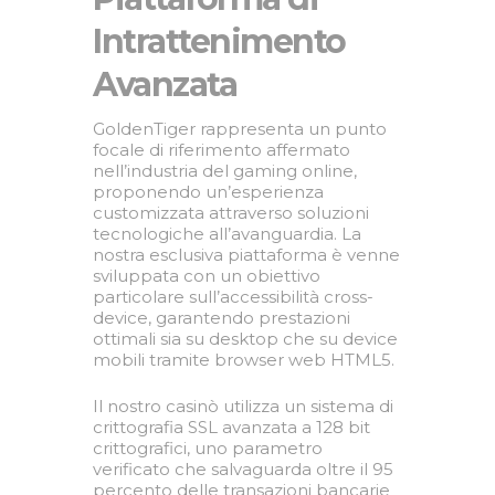
Intrattenimento
Avanzata
GoldenTiger rappresenta un punto
focale di riferimento affermato
nell’industria del gaming online,
proponendo un’esperienza
customizzata attraverso soluzioni
tecnologiche all’avanguardia. La
nostra esclusiva piattaforma è venne
sviluppata con un obiettivo
particolare sull’accessibilità cross-
device, garantendo prestazioni
ottimali sia su desktop che su device
mobili tramite browser web HTML5.
Il nostro casinò utilizza un sistema di
crittografia SSL avanzata a 128 bit
crittografici, uno parametro
verificato che salvaguarda oltre il 95
percento delle transazioni bancarie