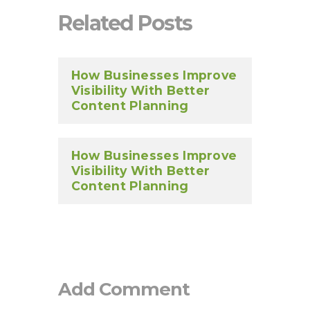
Related Posts
How Businesses Improve
Visibility With Better
Content Planning
How Businesses Improve
Visibility With Better
Content Planning
Add Comment