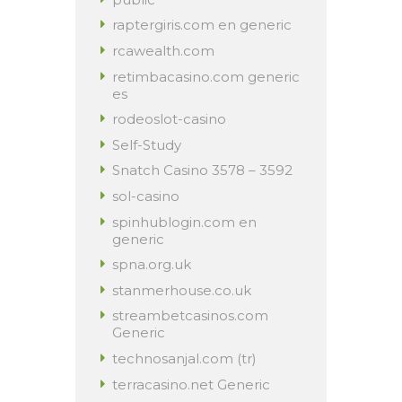
raptergiris.com en generic
rcawealth.com
retimbacasino.com generic
es
rodeoslot-casino
Self-Study
Snatch Casino 3578 – 3592
sol-casino
spinhublogin.com en
generic
spna.org.uk
stanmerhouse.co.uk
streambetcasinos.com
Generic
technosanjal.com (tr)
terracasino.net Generic