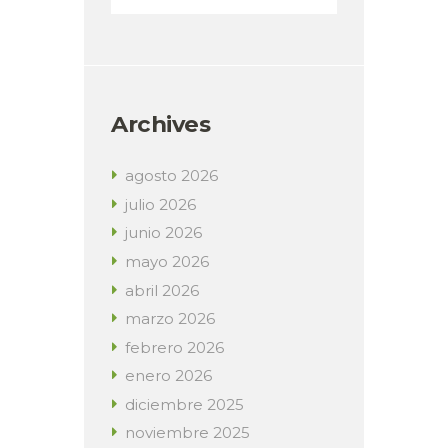
Archives
agosto
2026
julio
2026
junio
2026
mayo
2026
abril
2026
marzo
2026
febrero
2026
enero
2026
diciembre
2025
noviembre
2025