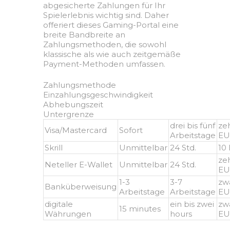
abgesicherte Zahlungen für Ihr
Spielerlebnis wichtig sind. Daher
offeriert dieses Gaming-Portal eine
breite Bandbreite an
Zahlungsmethoden, die sowohl
klassische als wie auch zeitgemäße
Payment-Methoden umfassen.
Zahlungsmethode
Einzahlungsgeschwindigkeit
Abhebungszeit
Untergrenze
drei bis fünf
ze
Visa/Mastercard
Sofort
Arbeitstage
EU
Skrill
Unmittelbar
24 Std.
10
ze
Neteller E-Wallet
Unmittelbar
24 Std.
EU
1-3
3-7
zw
Banküberweisung
Arbeitstage
Arbeitstage
EU
digitale
ein bis zwei
zw
15 minutes
Währungen
hours
EU