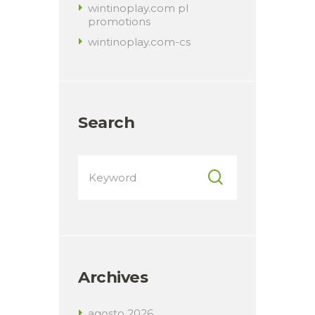
wintinoplay.com pl
promotions
wintinoplay.com-cs
Search
Archives
agosto
2026