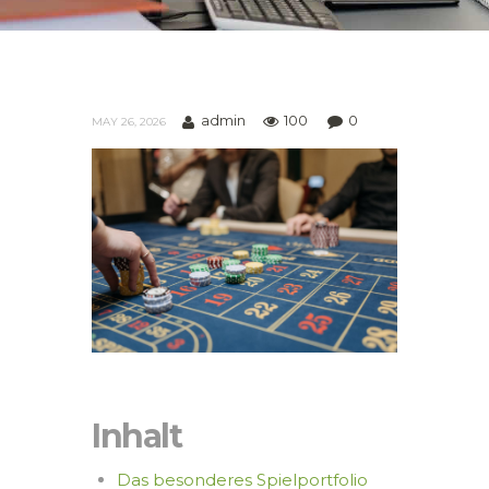
admin
100
0
MAY 26, 2026
Inhalt
Das besonderes Spielportfolio