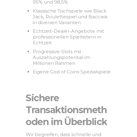
95% und 98,5%
Klassische Tischspiele wie Black
Jack, Roulettespiel und Baccara
in diversen Varianten
Echtzeit-Dealer-Angebote mit
professionellen Spielleitern in
Echtzeit
Progressive-Slots mit
Auszahlungspotential im
Millionen Rahmen
Eigene God of Coins Spezialspiele
Sichere
Transaktionsmeth
oden im Überblick
Wir begreifen, dass schnelle und