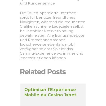
und Kundenservice.
Die Touch-optimierte Interface
sorgt für benutzerfreundliches
Navigieren, während die reduzierten
Grafiken schnelle Ladezeiten selbst
bei instabiler Netzverbindung
gewährleisten. Alle Bonusangebote
und Promotionen stehen
logischerweise ebenfalls mobil
verfügbar, so dass Spieler das
Gaming-Experience wo immer und
jederzeit erleben können.
Related Posts
Optimiser l’Expérience
Mobile du Casino 1xbet