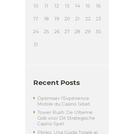
10
11
12
13
14
15
16
17
18
19
20
21
22
23
24
25
26
27
28
29
30
31
Recent Posts
Optimiser l’Expérience
Mobile du Casino 1xbet
Tower Rush: De Ultieme
Gids voor Dit Strategische
Casino Spel
Plinko: Una Guida Totale al