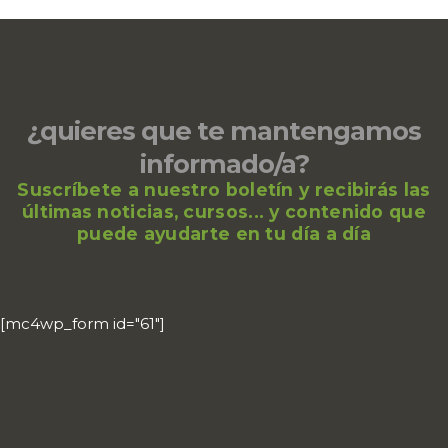
¿quieres que te mantengamos
informado/a?
Suscríbete a nuestro boletín y recibirás las
últimas noticias, cursos... y contenido que
puede ayudarte en tu día a día
[mc4wp_form id="61"]