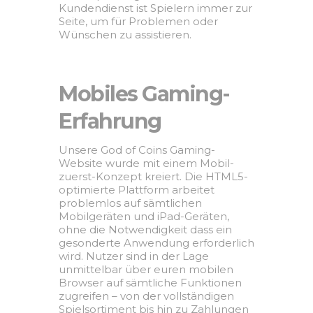
Kundendienst ist Spielern immer zur
Seite, um für Problemen oder
Wünschen zu assistieren.
Mobiles Gaming-
Erfahrung
Unsere God of Coins Gaming-
Website wurde mit einem Mobil-
zuerst-Konzept kreiert. Die HTML5-
optimierte Plattform arbeitet
problemlos auf sämtlichen
Mobilgeräten und iPad-Geräten,
ohne die Notwendigkeit dass ein
gesonderte Anwendung erforderlich
wird. Nutzer sind in der Lage
unmittelbar über euren mobilen
Browser auf sämtliche Funktionen
zugreifen – von der vollständigen
Spielsortiment bis hin zu Zahlungen