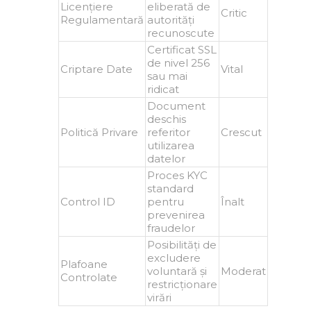
Licențiere
eliberată de
Critic
Regulamentară
autorități
recunoscute
Certificat SSL
de nivel 256
Criptare Date
Vital
sau mai
ridicat
Document
deschis
Politică Privare
referitor
Crescut
utilizarea
datelor
Proces KYC
standard
Control ID
pentru
Înalt
prevenirea
fraudelor
Posibilități de
excludere
Plafoane
voluntară și
Moderat
Controlate
restricționare
virări