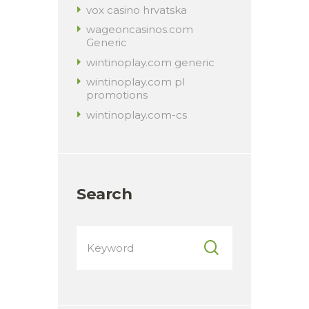
vox casino hrvatska
wageoncasinos.com
Generic
wintinoplay.com generic
wintinoplay.com pl
promotions
wintinoplay.com-cs
Search