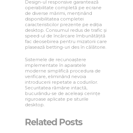
Design-ul responsive garantează
operabilitate completă pe ecrane
de diverse mărimi, menținând
disponibilitatea completei
caracteristicilor prezente pe ediția
desktop. Consumul redus de trafic și
speed-ul de încărcare îmbunătățită
fac deosebirea pentru mizatorii care
plasează betting-uri des în călătorie.
Sistemele de recunoaștere
implementate în aparatele
moderne simplifică procedura de
verificare, eliminând nevoia
introducerii repetate a codurilor.
Securitatea rămâne intactă,
bucurându-se de aceleași cerințe
riguroase aplicate pe siturile
desktop.
Related Posts