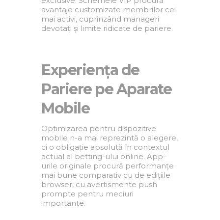
exclusive. Schemele VIP procură
avantaje customizate membrilor cei
mai activi, cuprinzând manageri
devotați și limite ridicate de pariere.
Experiența de
Pariere pe Aparate
Mobile
Optimizarea pentru dispozitive
mobile n-a mai reprezintă o alegere,
ci o obligație absolută în contextul
actual al betting-ului online. App-
urile originale procură performanțe
mai bune comparativ cu de edițiile
browser, cu avertismente push
prompte pentru meciuri
importante.