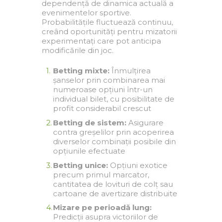
dependență de dinamica actuală a
evenimentelor sportive.
Probabilitățile fluctuează continuu,
creând oportunități pentru mizatorii
experimentați care pot anticipa
modificările din joc.
Betting mixte:
Înmulțirea
șanselor prin combinarea mai
numeroase opțiuni într-un
individual bilet, cu posibilitate de
profit considerabil crescut
Betting de sistem:
Asigurare
contra greșelilor prin acoperirea
diverselor combinații posibile din
opțiunile efectuate
Betting unice:
Opțiuni exotice
precum primul marcator,
cantitatea de lovituri de colț sau
cartoane de avertizare distribuite
Mizare pe perioadă lung:
Predicții asupra victoriilor de