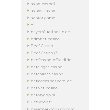
asino-casino1
asinos-casino
aviator game
Az
bayern1-radioclub.de
bdmbet-casino
Beef Casino
Beef Casino (3)
beefcasino-offiziell.de
betalright-casino
betcollect-casino
beticocasinos.com-de
betnjet-casino
betoryapp.nl
Betwoon tr
beyazparktopkapi.com