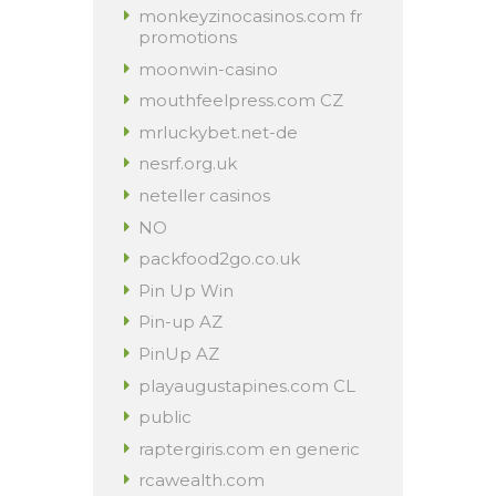
monkeyzinocasinos.com fr
promotions
moonwin-casino
mouthfeelpress.com CZ
mrluckybet.net-de
nesrf.org.uk
neteller casinos
NO
packfood2go.co.uk
Pin Up Win
Pin-up AZ
PinUp AZ
playaugustapines.com CL
public
raptergiris.com en generic
rcawealth.com