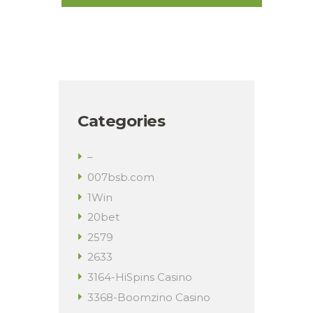
Categories
–
007bsb.com
1Win
20bet
2579
2633
3164-HiSpins Casino
3368-Boomzino Casino