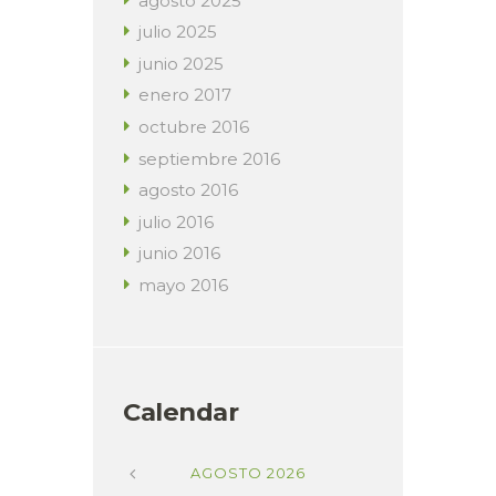
agosto
2025
julio
2025
junio
2025
enero
2017
octubre
2016
septiembre
2016
agosto
2016
julio
2016
junio
2016
mayo
2016
Calendar
AGOSTO
2026