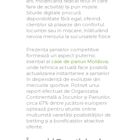
ani, modificând radical felul în care
fanii de activități își pun mizele.
Siturile digitale procură
disponibilitate fără egal, oferind
clienților să plaseze din confortul
locuinței sau în mișcare, înlăturând
nevoia mersului la sucursalele fizice.
Prezența șanselor competitive
formează un aspect puternic
esențial al
case de pariuri Moldova
,
unde tehnica actuală face posibilă
actualizarea instantanee a șanselor
în dependență de evoluțiile din
meciurile sportive. Potrivit unui
raport efectuat de Organizația
Continentală a Jocurilor și Pariurilor,
circa 67% dintre jucătorii europeni
optează pentru siturile online
mulțumită varietății posibilităților de
betting și a bonificațiilor atractive
oferite.