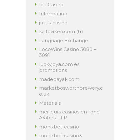
Ice Casino
Information
julius-casino
kajtoviken.com (tr)
Language Exchange
LocoWins Casino 3080 –
3091
luckyjoya.com es
promotions
madebayak.com
marketbosworthbrewery.c
o.uk
Materials
meilleurs casinos en ligne
Arabes – FR
monixbet-casino
monixbet-casino3