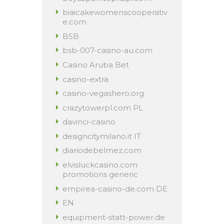
biaicakewomenscooperativ
e.com
BSB
bsb-007-casino-au.com
Casino Aruba Bet
casino-extra
casino-vegashero.org
crazytowerpl.com PL
davinci-casino
designcitymilano.it IT
diariodebelmez.com
elvisluckcasino.com
promotions generic
empirea-casino-de.com DE
EN
equipment-statt-power.de