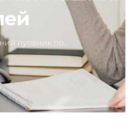
лей
ий путівник по...