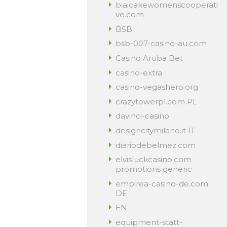
biaicakewomenscooperati
ve.com
BSB
bsb-007-casino-au.com
Casino Aruba Bet
casino-extra
casino-vegashero.org
crazytowerpl.com PL
davinci-casino
designcitymilano.it IT
diariodebelmez.com
elvisluckcasino.com
promotions generic
empirea-casino-de.com
DE
EN
equipment-statt-