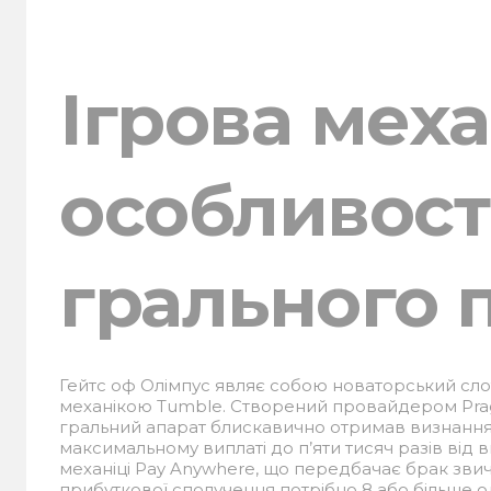
Ігрова меха
особливост
грального 
Гейтс оф Олімпус являє собою новаторський слот
механікою Tumble. Створений провайдером Pragma
гральний апарат блискавично отримав визнання 
максимальному виплаті до п’яти тисяч разів від 
механіці Pay Anywhere, що передбачає брак звич
прибуткової сполучення потрібно 8 або більше о