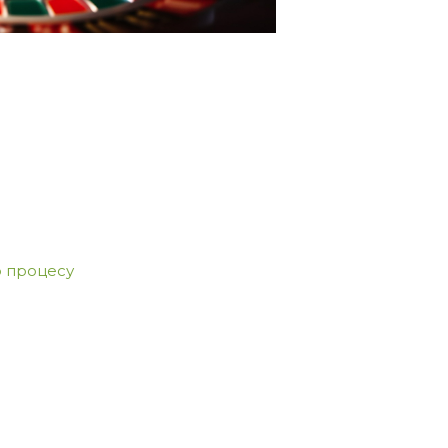
о процесу