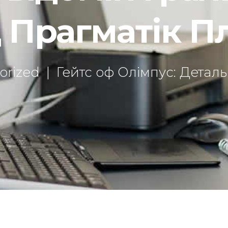
д Прагматік П
orized
Гейтс оф Олімпус: Детальн