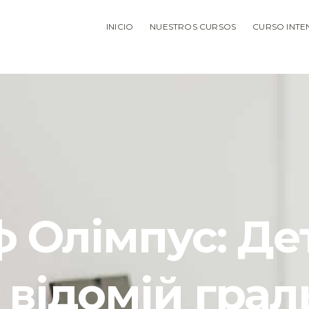
INICIO
NUESTROS CURSOS
CURSO INTEN
ф Олімпус: Д
 відомій гра