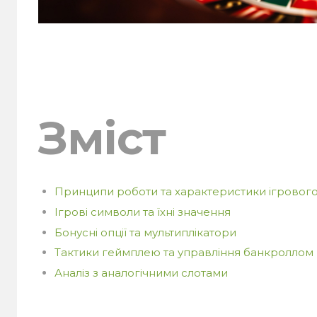
Зміст
Принципи роботи та характеристики ігровог
Ігрові символи та їхні значення
Бонусні опції та мультиплікатори
Тактики геймплею та управління банкроллом
Аналіз з аналогічними слотами