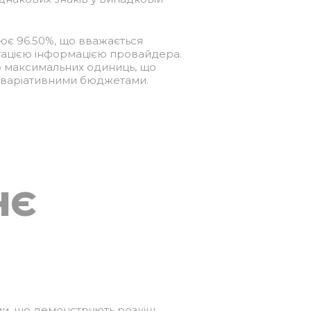
ює 96.50%, що вважається
тацією інформацією провайдера.
до максимальних одиниць, що
 варіативними бюджетами.
нє
ми, що демонструють розкіш