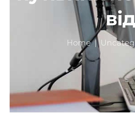
ві
Home
Uncateg