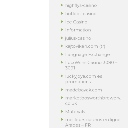
highflys-casino
hotloot-casino
Ice Casino
Information
julius-casino
kajtoviken.com (tr)
Language Exchange
LocoWins Casino 3080 –
3091
luckyjoya.com es
promotions
madebayak.com
marketbosworthbrewery.
co.uk
Materials
meilleurs casinos en ligne
Arabes – FR