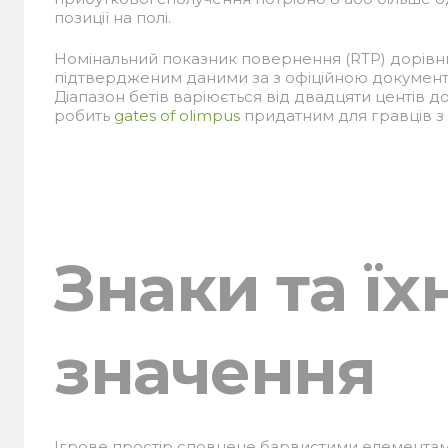
позиції на полі.
Номінальний показник повернення (RTP) дорівн
підтвердженим даними за з офіційною докумен
Діапазон бетів варіюється від двадцяти центів 
робить
gates of olimpus
придатним для гравців з
Знаки та їх
значення
Ігрове простір сповнене барвистими елемента