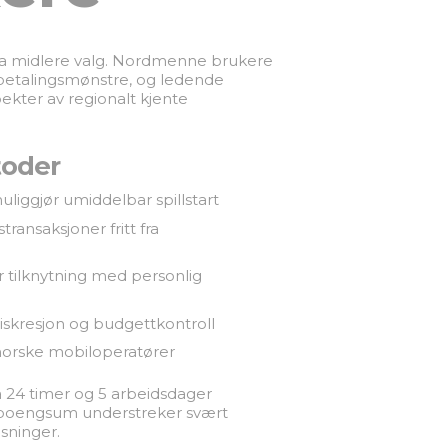
r fra midlere valg. Nordmenne brukere
 betalingsmønstre, og ledende
ekter av regionalt kjente
toder
liggjør umiddelbar spillstart
ansaksjoner fritt fra
 tilknytning med personlig
skresjon og budgettkontroll
orske mobiloperatører
ra 24 timer og 5 arbeidsdager
t poengsum understreker svært
sninger.