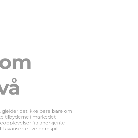
 som
vå
r, gjelder det ikke bare bare om
ste tilbyderne i markedet
meopplevelser fra anerkjente
til avanserte live bordspill.