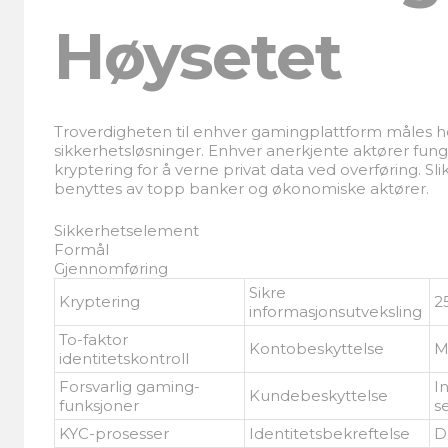
Høysetet
Troverdigheten til enhver gamingplattform måles h
sikkerhetsløsninger. Enhver anerkjente aktører fung
kryptering for å verne privat data ved overføring. Sli
benyttes av topp banker og økonomiske aktører.
Sikkerhetselement
Formål
Gjennomføring
Sikre
Kryptering
2
informasjonsutveksling
To-faktor
Kontobeskyttelse
M
identitetskontroll
Forsvarlig gaming-
I
Kundebeskyttelse
funksjoner
s
KYC-prosesser
Identitetsbekreftelse
D