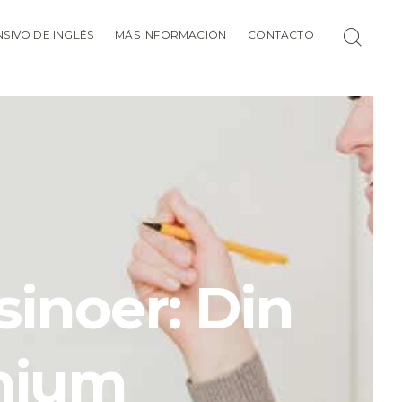
SIVO DE INGLÉS
MÁS INFORMACIÓN
CONTACTO
inoer: Din
emium