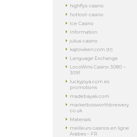
highflys-casino
hotloot-casino
Ice Casino
Information
julius-casino
kajtoviken.com (tr)
Language Exchange
LocoWins Casino 3080 –
3091
luckyjoya.com es
promotions
madebayak.com
marketbosworthbrewery.
co.uk
Materials
meilleurs casinos en ligne
Arabes – FR