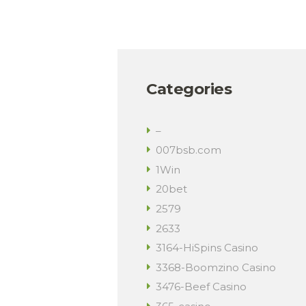
Categories
–
007bsb.com
1Win
20bet
2579
2633
3164-HiSpins Casino
3368-Boomzino Casino
3476-Beef Casino