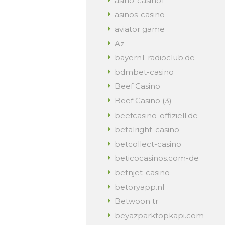
asino-casino1
asinos-casino
aviator game
Az
bayern1-radioclub.de
bdmbet-casino
Beef Casino
Beef Casino (3)
beefcasino-offiziell.de
betalright-casino
betcollect-casino
beticocasinos.com-de
betnjet-casino
betoryapp.nl
Betwoon tr
beyazparktopkapi.com