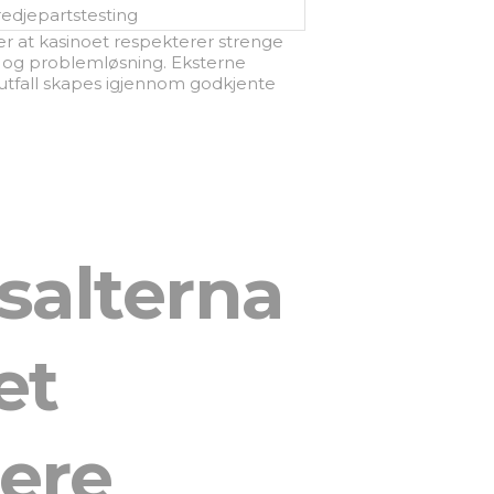
redjepartstesting
er at kasinoet respekterer strenge
g og problemløsning. Eksterne
e utfall skapes igjennom godkjente
salterna
et
ere