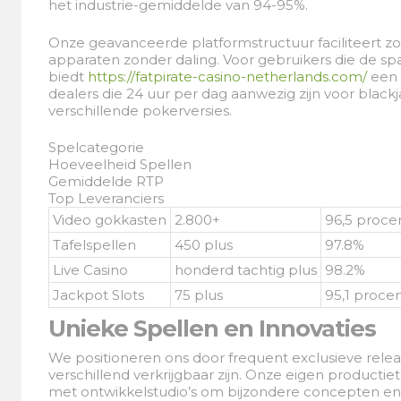
het industrie-gemiddelde van 94-95%.
Onze geavanceerde platformstructuur faciliteert z
apparaten zonder daling. Voor gebruikers die de sp
biedt
https://fatpirate-casino-netherlands.com/
een 
dealers die 24 uur per dag aanwezig zijn voor blackj
verschillende pokerversies.
Spelcategorie
Hoeveelheid Spellen
Gemiddelde RTP
Top Leveranciers
Video gokkasten
2.800+
96,5 proce
Tafelspellen
450 plus
97.8%
Live Casino
honderd tachtig plus
98.2%
Jackpot Slots
75 plus
95,1 proce
Unieke Spellen en Innovaties
We positioneren ons door frequent exclusieve rele
verschillend verkrijgbaar zijn. Onze eigen product
met ontwikkelstudio’s om bijzondere concepten en