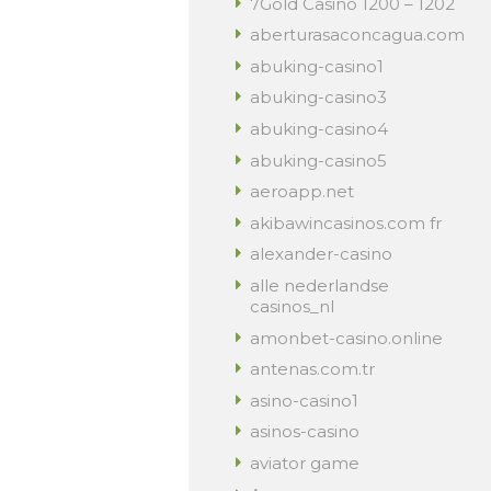
7Gold Casino 1200 – 1202
aberturasaconcagua.com
abuking-casino1
abuking-casino3
abuking-casino4
abuking-casino5
aeroapp.net
akibawincasinos.com fr
alexander-casino
alle nederlandse
casinos_nl
amonbet-casino.online
antenas.com.tr
asino-casino1
asinos-casino
aviator game