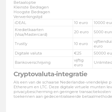
Betaaloptie
Kleinste Bedragen
Hoogste Bedragen
Verwerkingstijd
iDEAL
10 euro
10000 eu
Kredietkaarten
20 euro
5000 eur
(Visa/Mastercard)
vijftiendu
Trustly
10 euro
euro
Digitale valuta
€25
50000 eu
vijftig
Bankoverschrijving
Unlimite
euro
Cryptovaluta-integratie
Als een van de schaarse Nederlandse-vriendelijke p
Ethereum en LTC. Deze digitale virtuele munten le
privacybescherming en geringere transactiekosten 
toekennen aan gedecentraliseerde betaalmethode