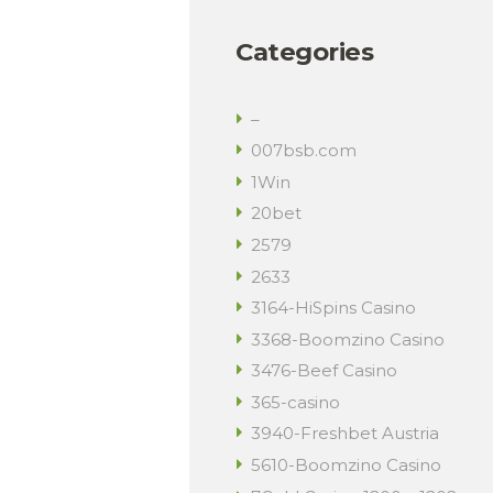
Categories
–
007bsb.com
1Win
20bet
2579
2633
3164-HiSpins Casino
3368-Boomzino Casino
3476-Beef Casino
365-casino
3940-Freshbet Austria
5610-Boomzino Casino