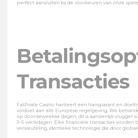
perfect aansluiten bij de voorkeuren van onze spel
Betalingsop
Transacties
FatPirate Casino hanteert een transparant en doelt
voldoet aan alle Europese regelgeving. We beha
op doordeweekse dagen, dit is aanzienlijk vlugger 
3-5 werkdagen. Elke financiële transacties worden b
versleuteling, identieke technologie die door global