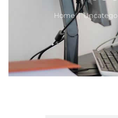
Home
Uncatego