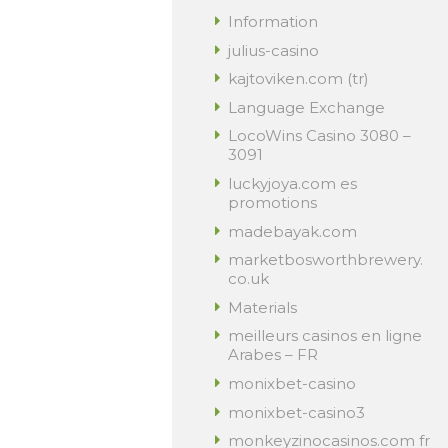
Information
julius-casino
kajtoviken.com (tr)
Language Exchange
LocoWins Casino 3080 –
3091
luckyjoya.com es
promotions
madebayak.com
marketbosworthbrewery.
co.uk
Materials
meilleurs casinos en ligne
Arabes – FR
monixbet-casino
monixbet-casino3
monkeyzinocasinos.com fr