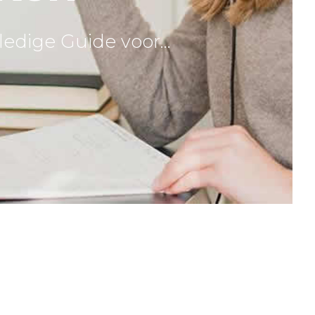
ledige Guide voor...