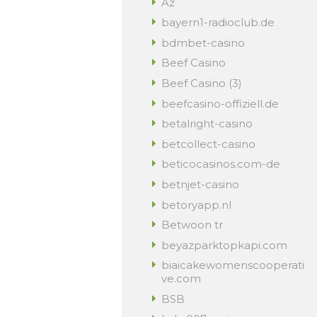
Az
bayern1-radioclub.de
bdmbet-casino
Beef Casino
Beef Casino (3)
beefcasino-offiziell.de
betalright-casino
betcollect-casino
beticocasinos.com-de
betnjet-casino
betoryapp.nl
Betwoon tr
beyazparktopkapi.com
biaicakewomenscooperati
ve.com
BSB