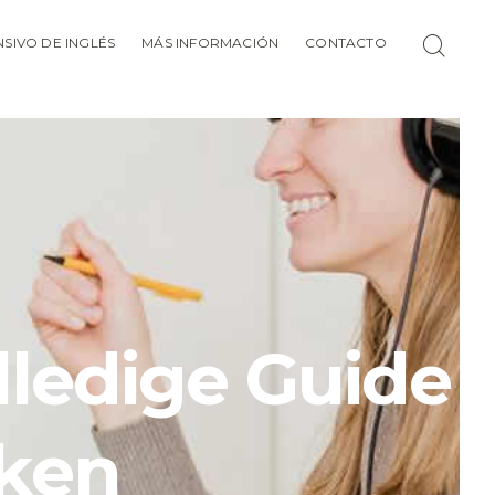
SIVO DE INGLÉS
MÁS INFORMACIÓN
CONTACTO
lledige Guide
kken