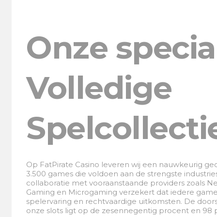
Onze specia
Volledige
Spelcollecti
Op FatPirate Casino leveren wij een nauwkeurig ge
3.500 games die voldoen aan de strengste industri
collaboratie met vooraanstaande providers zoals Ne
Gaming en Microgaming verzekert dat iedere gamer 
spelervaring en rechtvaardige uitkomsten. De door
onze slots ligt op de zesennegentig procent en 98