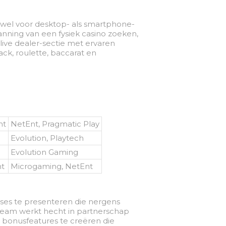
owel voor desktop- als smartphone-
anning van een fysiek casino zoeken,
live dealer-sectie met ervaren
ack, roulette, baccarat en
nt
NetEnt, Pragmatic Play
Evolution, Playtech
Evolution Gaming
nt
Microgaming, NetEnt
ases te presenteren die nergens
ieteam werkt hecht in partnerschap
 bonusfeatures te creëren die