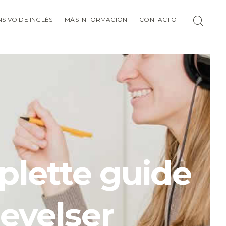
SIVO DE INGLÉS
MÁS INFORMACIÓN
CONTACTO
plette guide
levelser