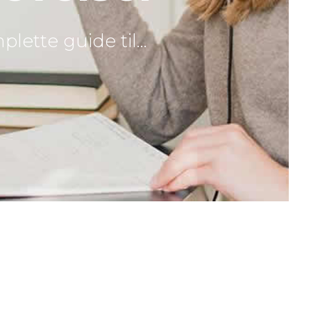
lette guide til...