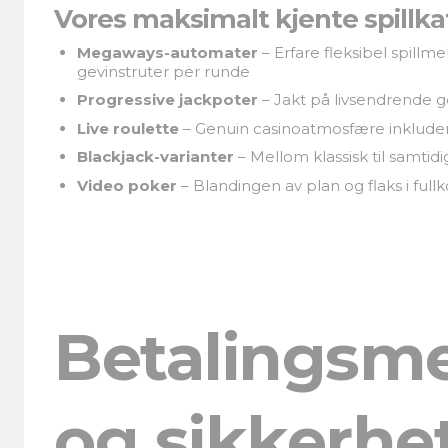
Vores maksimalt kjente spillka
Megaways-automater
– Erfare fleksibel spill
gevinstruter per runde
Progressive jackpoter
– Jakt på livsendrende ge
Live roulette
– Genuin casinoatmosfære inkludert
Blackjack-varianter
– Mellom klassisk til samtidi
Video poker
– Blandingen av plan og flaks i fu
Betalingsm
og sikkerhe