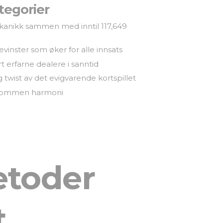
tegorier
mekanikk sammen med inntil 117,649
vinster som øker for alle innsats
 erfarne dealere i sanntid
g twist av det evigvarende kortspillet
llkommen harmoni
etoder
t