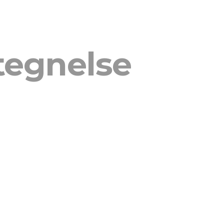
tegnelse