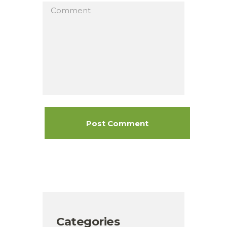
Categories