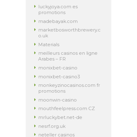
luckyjoya.com es
promotions
madebayak.com
marketbosworthbrewery.c
o.uk
Materials
meilleurs casinos en ligne
Arabes – FR
monixbet-casino
monixbet-casino3
monkeyzinocasinos.com fr
promotions
moonwin-casino
mouthfeelpress.com CZ
mrluckybet.net-de
nesrf.org.uk
neteller casinos