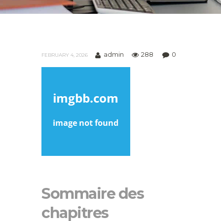
admin
288
0
FEBRUARY 4, 2026
Sommaire des
chapitres