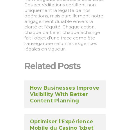
Ces accréditations certifient non
uniquement la légalité de nos
opérations, mais pareillement notre
engagement durable envers la
clarté et l’équité. Chaque action,
chaque partie et chaque échange
fait l’objet d’une trace complète
sauvegardée selon les exigences
légales en vigueur.
Related Posts
How Businesses Improve
Visibility With Better
Content Planning
Optimiser l’Expérience
Mobile du Casino 1xbet