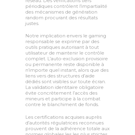
réseau. Des vérifications tiers
périodiques contrôlent l’impartialité
des mécanismes de génération
random procurant des résultats
justes.
Notre implication envers le gaming
responsable se exprime par des
outils pratiques autorisant à tout
utilisateur de maintenir le contrôle
complet. L’auto-exclusion provisoire
ou permanente reste disponible à
n’importe quel instant, alors que des
liens vers des structures d’aide
dédiés sont visibles sur toute écran.
La validation identitaire obligatoire
évite concrètement l’accès des
mineurs et participe à la combat
contre le blanchiment de fonds.
Les certifications acquises auprès
d’autorités régulatrices reconnues
prouvent de la adhérence totale aux
normes globales les les plus strictes.