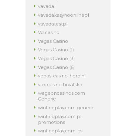
vavada
vavadakasynoonlinepl
vavadatestpl
Vd casino
Vegas Casino
Vegas Casino (1)
Vegas Casino (3)
Vegas Casino (6)
vegas-casino-hero.nl
vox casino hrvatska
wageoncasinos.com
Generic
wintinoplay.com generic
wintinoplay.com pl
promotions
wintinoplay.com-cs