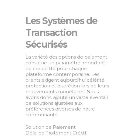
Les Systèmes de
Transaction
Sécurisés
La variété des options de paiement
constitue un paramètre important
de crédibilité pour chaque
plateforme contemporaine. Les
clients exigent aujourd’hui célérité,
protection et discrétion lors de leurs
mouvements monétaires. Nous
avons donc ajouté un vaste éventail
de solutions ajustées aux
préférences diverses de notre
communauté.
Solution de Paiement
Délai de Traitement Crédit