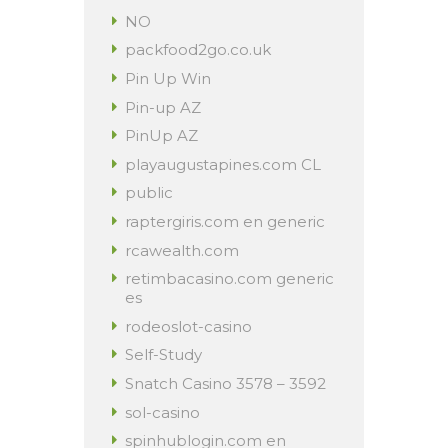
NO
packfood2go.co.uk
Pin Up Win
Pin-up AZ
PinUp AZ
playaugustapines.com CL
public
raptergiris.com en generic
rcawealth.com
retimbacasino.com generic
es
rodeoslot-casino
Self-Study
Snatch Casino 3578 – 3592
sol-casino
spinhublogin.com en