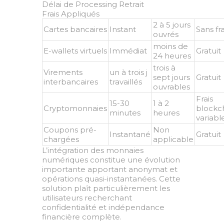
Délai de Processing Retrait
Frais Appliqués
2 à 5 jours
Cartes bancaires
Instant
Sans fra
ouvrés
moins de
E-wallets virtuels
Immédiat
Gratuit
24 heures
trois à
Virements
un à trois j
sept jours
Gratuit
interbancaires
travaillés
ouvrables
Frais
15-30
1 à 2
Cryptomonnaies
blockc
minutes
heures
variabl
Coupons pré-
Non
Instantané
Gratuit
chargées
applicable
L’intégration des monnaies
numériques constitue une évolution
importante apportant anonymat et
opérations quasi-instantanées. Cette
solution plaît particulièrement les
utilisateurs recherchant
confidentialité et indépendance
financière complète.