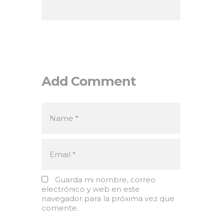
Add Comment
Guarda mi nombre, correo
electrónico y web en este
navegador para la próxima vez que
comente.