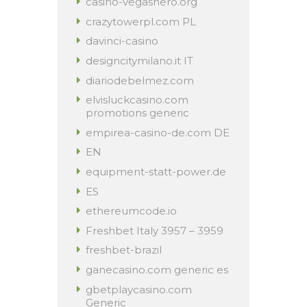
casino-vegashero.org
crazytowerpl.com PL
davinci-casino
designcitymilano.it IT
diariodebelmez.com
elvisluckcasino.com
promotions generic
empirea-casino-de.com DE
EN
equipment-statt-power.de
ES
ethereumcode.io
Freshbet Italy 3957 – 3959
freshbet-brazil
ganecasino.com generic es
gbetplaycasino.com
Generic