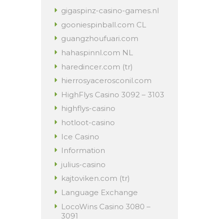
gigaspinz-casino-games.nl
gooniespinball.com CL
guangzhoufuari.com
hahaspinnl.com NL
haredincer.com (tr)
hierrosyacerosconil.com
HighFlys Casino 3092 – 3103
highflys-casino
hotloot-casino
Ice Casino
Information
julius-casino
kajtoviken.com (tr)
Language Exchange
LocoWins Casino 3080 –
3091