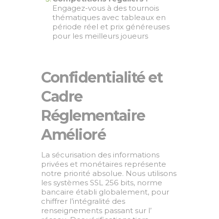
Engagez-vous à des tournois
thématiques avec tableaux en
période réel et prix généreuses
pour les meilleurs joueurs
Confidentialité et
Cadre
Réglementaire
Amélioré
La sécurisation des informations
privées et monétaires représente
notre priorité absolue. Nous utilisons
les systèmes SSL 256 bits, norme
bancaire établi globalement, pour
chiffrer l’intégralité des
renseignements passant sur l’