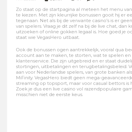
Zo staat op de startpagina al meteen het menu va
te kiezen. Met zijn kleurrijke bonussen gooit hij er 
tegenaan. Net als bij de verwante casino’s is er ge
van spelers. Vraag je dit zelf na bij de live chat, dan 
uitzoeken of online gokken legaal is. Hoe goed je 
staat wie VegasHero uitbaat.
Ook de bonussen ogen aantrekkelijk, vooral qua be
account aan te maken, te storten, wat te spelen e
klantenservice. Die zijn uitgebreid en er staat duide
stortingen, uitbetalingen en terugbetalingsbeleid. 
aan voor Nederlandse spelers, van grote banken al
MiFinity. VegasHero biedt geen mega-geavanceerde f
streaming op topsport, maar voor casual bettors i
Zoek je dus een live casino vol razendpopulaire g
misschien niet de eerste keus.