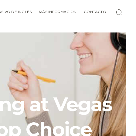
SIVO DE INGLÉS
MÁS INFORMACIÓN
CONTACTO
ng at Vegas
op Choice