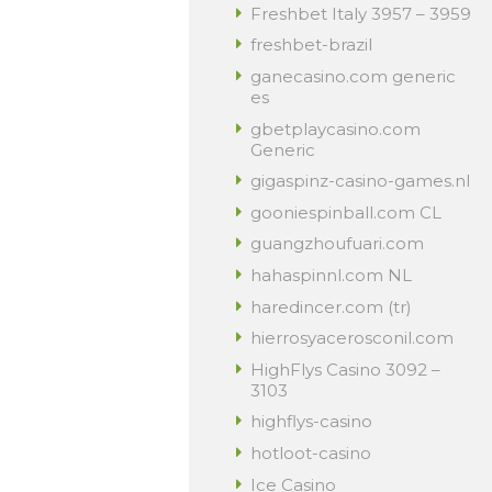
Freshbet Italy 3957 – 3959
freshbet-brazil
ganecasino.com generic
es
gbetplaycasino.com
Generic
gigaspinz-casino-games.nl
gooniespinball.com CL
guangzhoufuari.com
hahaspinnl.com NL
haredincer.com (tr)
hierrosyacerosconil.com
HighFlys Casino 3092 –
3103
highflys-casino
hotloot-casino
Ice Casino