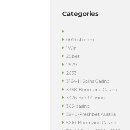
Categories
–
007bsb.com
1Win
20bet
2579
2633
3164-HiSpins Casino
3368-Boomzino Casino
3476-Beef Casino
365-casino
3940-Freshbet Austria
5610-Boomzino Casino