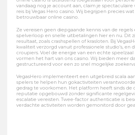
vandaag nog je account aan, claim je spectaculair
reis bij Vegas Hero casino. Wij begrijpen precies w
betrouwbaar online casino.
Ze vereisen geen diepgaande kennis van de regels
spelverloop en snelle uitbetalingen hier en nu. Dit 
resultaat, zoals crashspellen of krasloten. Bij Veg
kwaliteit verzorgd vanuit professionele studio’s, en
croupiers. Voel de energie van een echte speelzaal 
vormen het hart van ons casino. Wij bieden meer 
gestructureerd voor een zo snel mogelijke zoekerva
VegasHero implementeert een uitgebreid scala aa
spelers te helpen hun gokactiviteiten verantwoorde
gedrag te voorkomen. Het platform heeft sinds de o
reputatie opgebouwd zonder significante regelgevi
escalatie vereisten. Twee-factor authenticatie is bes
verdachte activiteiten worden gemonitord door ge