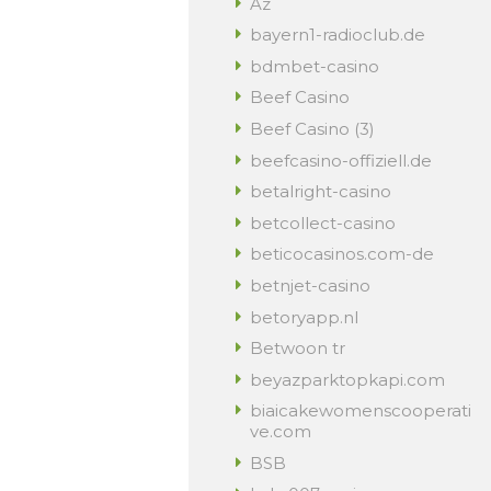
Az
bayern1-radioclub.de
bdmbet-casino
Beef Casino
Beef Casino (3)
beefcasino-offiziell.de
betalright-casino
betcollect-casino
beticocasinos.com-de
betnjet-casino
betoryapp.nl
Betwoon tr
beyazparktopkapi.com
biaicakewomenscooperati
ve.com
BSB