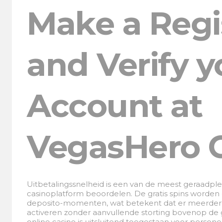
Make a Regi
and Verify y
Account at
VegasHero 
Uitbetalingssnelheid is een van de meest geraadple
casinoplatform beoordelen. De gratis spins worden
deposito-momenten, wat betekent dat er meerdere 
activeren zonder aanvullende storting bovenop de g
online casino is uitsluitend toegestaan voor person