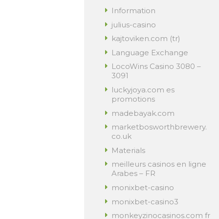
Information
julius-casino
kajtoviken.com (tr)
Language Exchange
LocoWins Casino 3080 –
3091
luckyjoya.com es
promotions
madebayak.com
marketbosworthbrewery.
co.uk
Materials
meilleurs casinos en ligne
Arabes – FR
monixbet-casino
monixbet-casino3
monkeyzinocasinos.com fr