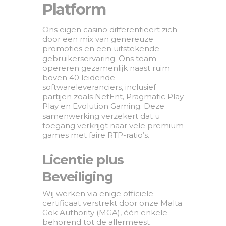
Platform
Ons eigen casino differentieert zich
door een mix van genereuze
promoties en een uitstekende
gebruikerservaring. Ons team
opereren gezamenlijk naast ruim
boven 40 leidende
softwareleveranciers, inclusief
partijen zoals NetEnt, Pragmatic Play
Play en Evolution Gaming. Deze
samenwerking verzekert dat u
toegang verkrijgt naar vele premium
games met faire RTP-ratio’s.
Licentie plus
Beveiliging
Wij werken via enige officiële
certificaat verstrekt door onze Malta
Gok Authority (MGA), één enkele
behorend tot de allermeest