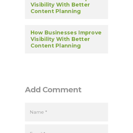
Visibility With Better
Content Planning
How Businesses Improve
Visibility With Better
Content Planning
Add Comment