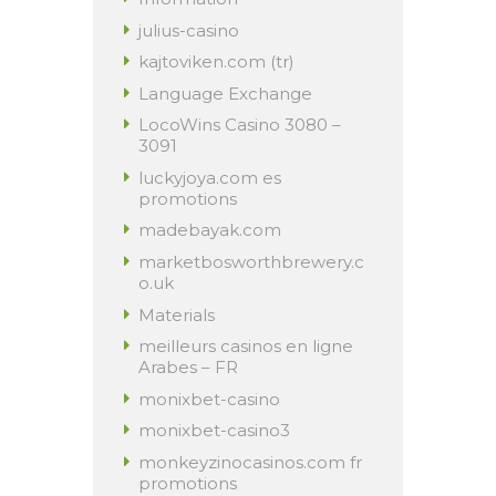
julius-casino
kajtoviken.com (tr)
Language Exchange
LocoWins Casino 3080 –
3091
luckyjoya.com es
promotions
madebayak.com
marketbosworthbrewery.c
o.uk
Materials
meilleurs casinos en ligne
Arabes – FR
monixbet-casino
monixbet-casino3
monkeyzinocasinos.com fr
promotions