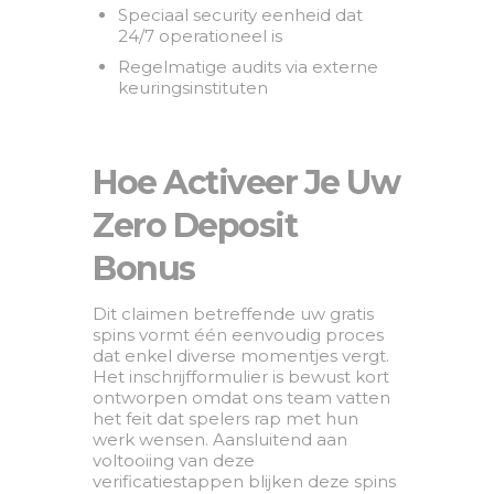
Speciaal security eenheid dat
24/7 operationeel is
Regelmatige audits via externe
keuringsinstituten
Hoe Activeer Je Uw
Zero Deposit
Bonus
Dit claimen betreffende uw gratis
spins vormt één eenvoudig proces
dat enkel diverse momentjes vergt.
Het inschrijfformulier is bewust kort
ontworpen omdat ons team vatten
het feit dat spelers rap met hun
werk wensen. Aansluitend aan
voltooiing van deze
verificatiestappen blijken deze spins