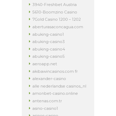
3940-Freshbet Austria
5610-Boomzino Casino
7Gold Casino 1200 – 1202
aberturasaconcagua.com
abuking-casino1
abuking-casino3
abuking-casino4
abuking-casino5
aeroapp.net
akibawincasinos.com fr
alexander-casino
alle nederlandse casinos_nl
amonbet-casino.online
antenas.com.tr
asino-casino1
asinos-casino