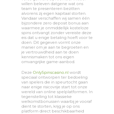
willen beleven datgene wat ons
team te presenteren bezitten
alvorens zij eigen kapitaal storten.
Vandaar verschaffen wij samen één
bijzondere zero deposit bonus aan
waarmee je onmiddellijk kosteloze
spins ontvangt zonder vereiste deze
eis dat u enige betaling hoeft voor te
doen. Dit gegeven vormt onze
manier om je aan te begroeten en
je vertrouwdheid aan te doen
kennismaken tot ons eigen
omvangrijke game-aanbod.
Deze
OnlySpinscasino.nl
wordt
speciaal ontworpen ter bedoeling
van spelers die in speurtocht gaan
naar enige risicovrije start tot onze
wereld van online spelplatformen. In
tegenstelling tot klassieke
welkomstbonussen waarbij je vooraf
dient te storten, krijg je op ons
platform direct beschikbaarheid