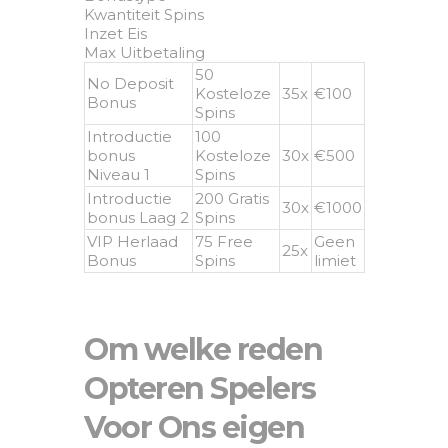
Kwantiteit Spins
Inzet Eis
Max Uitbetaling
50
No Deposit
Kosteloze
35x
€100
Bonus
Spins
Introductie
100
bonus
Kosteloze
30x
€500
Niveau 1
Spins
Introductie
200 Gratis
30x
€1000
bonus Laag 2
Spins
VIP Herlaad
75 Free
Geen
25x
Bonus
Spins
limiet
Om welke reden
Opteren Spelers
Voor Ons eigen