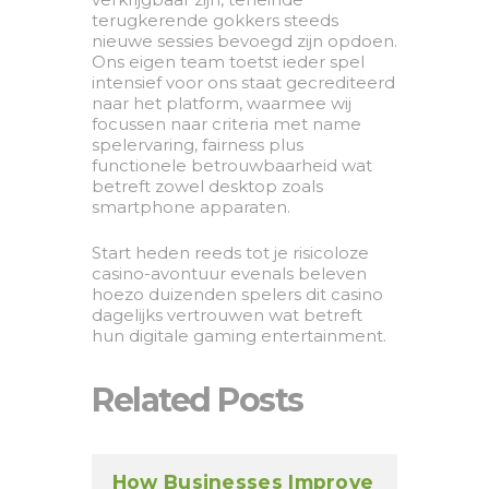
terugkerende gokkers steeds
nieuwe sessies bevoegd zijn opdoen.
Ons eigen team toetst ieder spel
intensief voor ons staat gecrediteerd
naar het platform, waarmee wij
focussen naar criteria met name
spelervaring, fairness plus
functionele betrouwbaarheid wat
betreft zowel desktop zoals
smartphone apparaten.
Start heden reeds tot je risicoloze
casino-avontuur evenals beleven
hoezo duizenden spelers dit casino
dagelijks vertrouwen wat betreft
hun digitale gaming entertainment.
Related Posts
How Businesses Improve