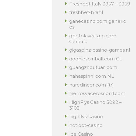
Freshbet Italy 3957 – 3959
freshbet-brazil
ganecasino.com generic
es
gbetplaycasino.com
Generic
gigaspinz-casino-games.nl
gooniespinball.com CL
guangzhoufuari.com
hahaspinnl.com NL
haredincer.com (tr)
hierrosyacerosconil.com
HighFlys Casino 3092 –
3103
highflys-casino
hotloot-casino
Ice Casino