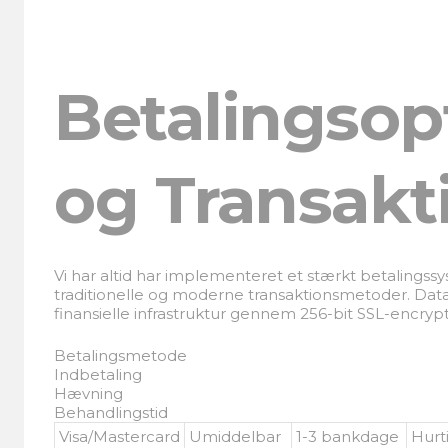
Betalingsop
og Transakt
Vi har altid har implementeret et stærkt betalingssy
traditionelle og moderne transaktionsmetoder. Datas
finansielle infrastruktur gennem 256-bit SSL-encryp
Betalingsmetode
Indbetaling
Hævning
Behandlingstid
Visa/Mastercard
Umiddelbar
1-3 bankdage
Hurt