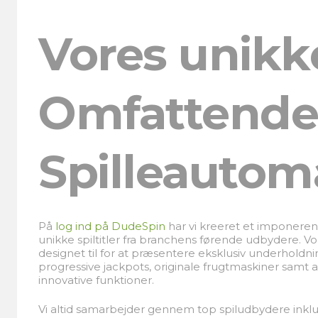
Vores unikk
Omfattende
Spilleautom
På
log ind på DudeSpin
har vi kreeret et imponere
unikke spiltitler fra branchens førende udbydere. V
designet til for at præsentere eksklusiv underholdn
progressive jackpots, originale frugtmaskiner samt
innovative funktioner.
Vi altid samarbejder gennem top spiludbydere inklu