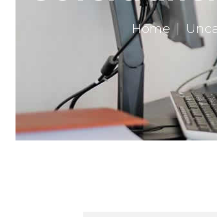
Home
Unca