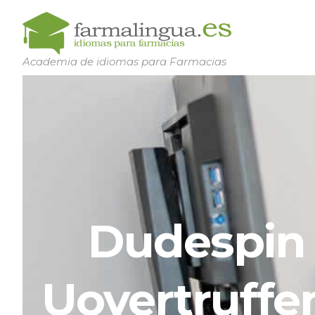
Academia de idiomas para Farmacias
Dudespin C
Uovertruffe