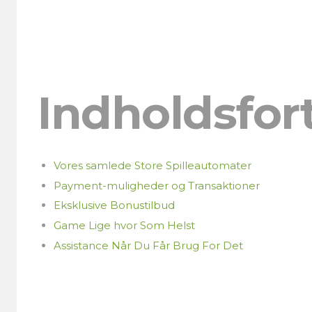
Indholdsfor
Vores samlede Store Spilleautomater
Payment-muligheder og Transaktioner
Eksklusive Bonustilbud
Game Lige hvor Som Helst
Assistance Når Du Får Brug For Det