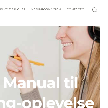
SIVO DE INGLÉS
MÁS INFORMACIÓN
CONTACTO
 Manual til
ng-oplevelse