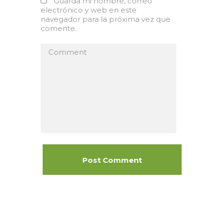
Guarda mi nombre, correo
electrónico y web en este
navegador para la próxima vez que
comente.