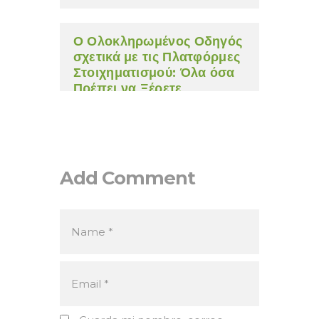
Ο Ολοκληρωμένος Οδηγός
σχετικά με τις Πλατφόρμες
Στοιχηματισμού: Όλα όσα
Πρέπει να Ξέρετε
Add Comment