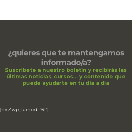
¿quieres que te mantengamos
informado/a?
Suscríbete a nuestro boletín y recibirás las
últimas noticias, cursos... y contenido que
puede ayudarte en tu día a día
[mc4wp_form id="61"]