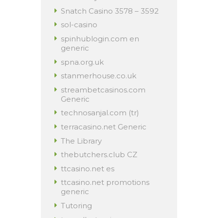
Snatch Casino 3578 – 3592
sol-casino
spinhublogin.com en
generic
spna.org.uk
stanmerhouse.co.uk
streambetcasinos.com
Generic
technosanjal.com (tr)
terracasino.net Generic
The Library
thebutchers.club CZ
ttcasino.net es
ttcasino.net promotions
generic
Tutoring