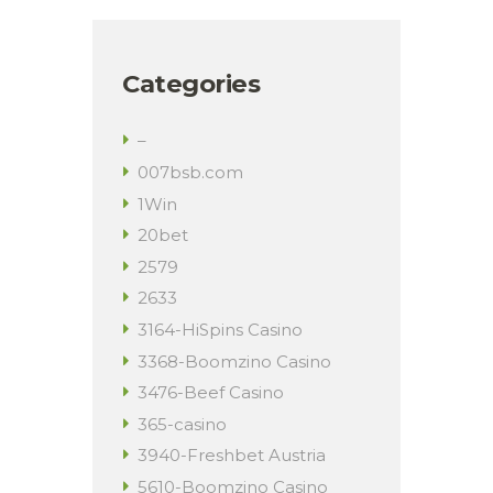
Categories
–
007bsb.com
1Win
20bet
2579
2633
3164-HiSpins Casino
3368-Boomzino Casino
3476-Beef Casino
365-casino
3940-Freshbet Austria
5610-Boomzino Casino