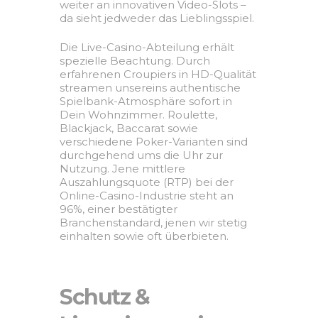
weiter an innovativen Video-Slots –
da sieht jedweder das Lieblingsspiel.
Die Live-Casino-Abteilung erhält
spezielle Beachtung. Durch
erfahrenen Croupiers in HD-Qualität
streamen unsereins authentische
Spielbank-Atmosphäre sofort in
Dein Wohnzimmer. Roulette,
Blackjack, Baccarat sowie
verschiedene Poker-Varianten sind
durchgehend ums die Uhr zur
Nutzung. Jene mittlere
Auszahlungsquote (RTP) bei der
Online-Casino-Industrie steht an
96%, einer bestätigter
Branchenstandard, jenen wir stetig
einhalten sowie oft überbieten.
Schutz &