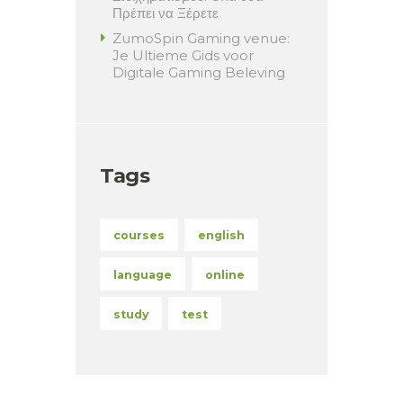
Πρέπει να Ξέρετε
ZumoSpin Gaming venue:
Je Ultieme Gids voor
Digitale Gaming Beleving
Tags
courses
english
language
online
study
test