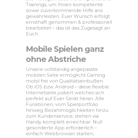
Trainings, um Ihnen kompetente
sowie zuvorkommende Hilfe ans
gewährleisten. Euer Wunsch erfolgt
ernsthaft genommen & professionell
bearbeitet – das ist das Zugesagt an
Euch.
Mobile Spielen ganz
ohne Abstriche
Unsere vollständig angepasste
mobilen Seite ermöglicht Gaming
mobil frei von Qualitätseinbußen.
Ob iOS bzw. Android – diese flexible
Internetseite justiert welches sich
perfekt auf Euer Gerät heran. Alle
Funktionen, vom Spielportfolio
hinweg Bezahlmöglichkeiten hinzu
zum Kundenservice, stehen via
Handy komplett erreichbar. Null
gesonderte App erforderlich –
einfach Webbrowser starten,