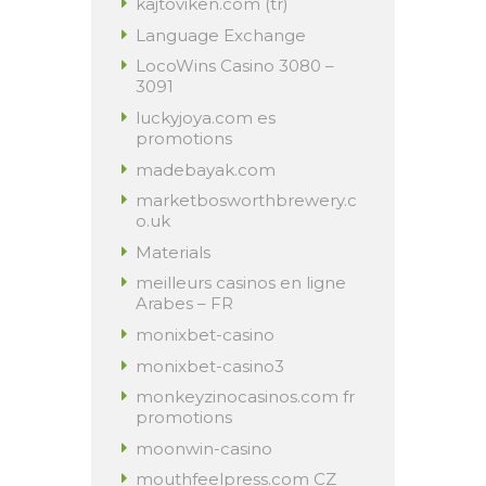
kajtoviken.com (tr)
Language Exchange
LocoWins Casino 3080 –
3091
luckyjoya.com es
promotions
madebayak.com
marketbosworthbrewery.c
o.uk
Materials
meilleurs casinos en ligne
Arabes – FR
monixbet-casino
monixbet-casino3
monkeyzinocasinos.com fr
promotions
moonwin-casino
mouthfeelpress.com CZ