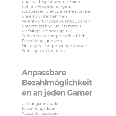
und Fair Play bedeuten keine
hohlen Versprechungen,
stattdessen praktizierte Realität bei
unserm Unternehmen.
Verantwortungsbewusstes Zocken
unterstützen wir selbst mittels
vielfältige Werkzeuge zur
Selbstregulierung, einschließlich
Einzahlungsgrenzen,
Sitzungszeitbegrenzungen sowie
Selbstsperr-Optionen.
Anpassbare
Bezahlmöglichkeit
en an jeden Gamer
Zahlungsmethode
Einzahlungsdauer
Auszahlungsdauer