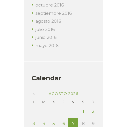
octubre
2016
septiembre
2016
agosto
2016
julio
2016
junio
2016
mayo
2016
Calendar
AGOSTO
2026
L
M
X
J
V
S
D
1
2
3
4
5
6
7
8
9