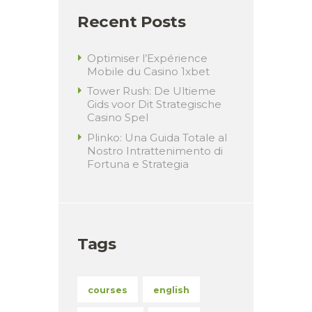
Recent Posts
Optimiser l’Expérience
Mobile du Casino 1xbet
Tower Rush: De Ultieme
Gids voor Dit Strategische
Casino Spel
Plinko: Una Guida Totale al
Nostro Intrattenimento di
Fortuna e Strategia
Tags
courses
english