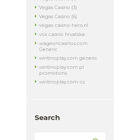
Vegas Casino (3)
Vegas Casino (6)
vegas-casino-hero.nl
vox casino hrvatska
wageoncasinos.com
Generic
wintinoplay.com generic
wintinoplay.com pl
promotions
wintinoplay.com-cs
Search