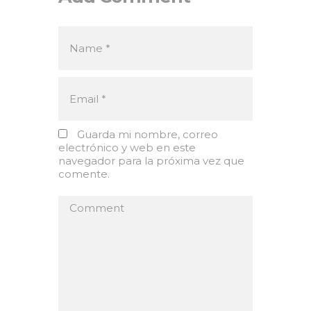
Guarda mi nombre, correo
electrónico y web en este
navegador para la próxima vez que
comente.