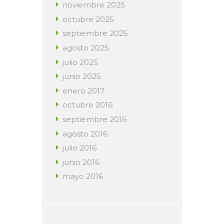
noviembre
2025
octubre
2025
septiembre
2025
agosto
2025
julio
2025
junio
2025
enero
2017
octubre
2016
septiembre
2016
agosto
2016
julio
2016
junio
2016
mayo
2016