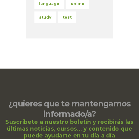
language
online
study
test
¿quieres que te mantengamos
informado/a?
Suscríbete a nuestro boletín y recibirás las
últimas noticias, cursos... y contenido que
puede ayudarte en tu día a día