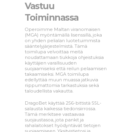
Vastuu
Toiminnassa
Operoimme Maltan viranomaisen
(MGA) myöntämällä lisenssillä, joka
on yhden pelialan luotetuimmista
sääntelyjärjestelmistä. Tämä
toimilupa velvoittaa meitä
noudattamaan tiukkoja ohjeistuksia
käyttäjien varallisuuden
suojaamiseksi että reilun pelaamisen
takaamiseksi. MGA toimilupa
edellyttää muun muassa jatkuvia
riippumattomia tarkastuksia sekä
taloudellista vakautta.
DragoBet käyttää 256-bittistä SSL-
salausta kaikessa tiedonsiirrossa.
Tämä merkitsee vastaavaa
suojaustasoa, jota pankit ja
rahalaitokset hyödyntävät tietojen
suojaamiseen. Yksityistietosi ja