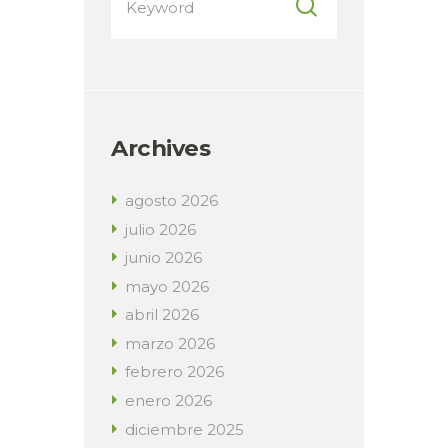
Archives
agosto
2026
julio
2026
junio
2026
mayo
2026
abril
2026
marzo
2026
febrero
2026
enero
2026
diciembre
2025