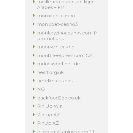
meilleurs casinos en ligne
Arabes – FR
monixbet-casino
monixbet-casino3
monkeyzinocasinos.com fr
promotions
moonwin-casino
mouthfeelpress.com CZ
mrluckybet.net-de
nesrf.org.uk
neteller casinos
NO
packfood2go.co.uk
Pin Up Win
Pin-up AZ
PinUp AZ
playaugustapines.com CL