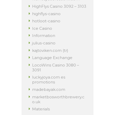
HighFlys Casino 3092 – 3103
highflys-casino
hotloot-casino
Ice Casino
Information
julius-casino
kajtoviken.com (tr)
Language Exchange
LocoWins Casino 3080 –
3091
luckyjoya.com es
promotions
madebayak.com
marketbosworthbrewery.c
o.uk
Materials