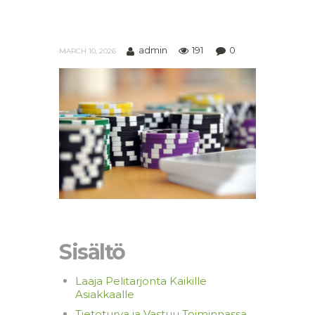
admin
191
0
MARCH 10, 2026
Sisältö
Laaja Pelitarjonta Kaikille
Asiakkaalle
Tietoturva ja Vastuu Toiminnassa