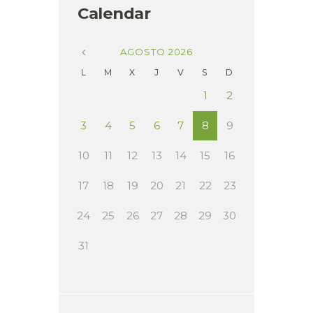
Calendar
AGOSTO
2026
L
M
X
J
V
S
D
1
2
3
4
5
6
7
8
9
10
11
12
13
14
15
16
17
18
19
20
21
22
23
24
25
26
27
28
29
30
31