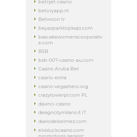
betnjet-casino
betoryapp.nl
Betwoon tr
beyazparktopkapi.com
biaicakewomenscooperativ
e.com
BSB
bsb-007-casino-au.com
Casino Aruba Bet
casino-extra
casino-vegashero.org
crazytowerpl.com PL
davinci-casino
designcitymilano.it IT
diariodebelmez.com
elvisluckcasino.com
promotions generic