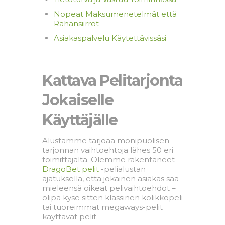
Nopeat Maksumenetelmät että
Rahansiirrot
Asiakaspalvelu Käytettävissäsi
Kattava Pelitarjonta
Jokaiselle
Käyttäjälle
Alustamme tarjoaa monipuolisen
tarjonnan vaihtoehtoja lähes 50 eri
toimittajalta. Olemme rakentaneet
DragoBet pelit
-pelialustan
ajatuksella, että jokainen asiakas saa
mieleensä oikeat pelivaihtoehdot –
olipa kyse sitten klassinen kolikkopeli
tai tuoreimmat megaways-pelit
käyttävät pelit.