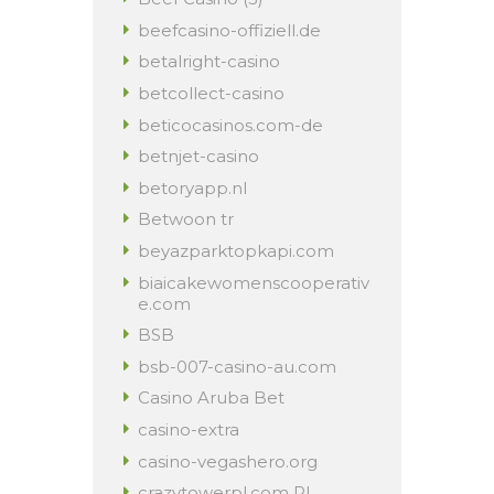
beefcasino-offiziell.de
betalright-casino
betcollect-casino
beticocasinos.com-de
betnjet-casino
betoryapp.nl
Betwoon tr
beyazparktopkapi.com
biaicakewomenscooperativ
e.com
BSB
bsb-007-casino-au.com
Casino Aruba Bet
casino-extra
casino-vegashero.org
crazytowerpl.com PL