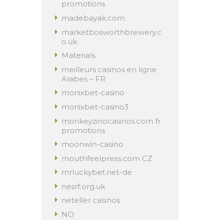
promotions
madebayak.com
marketbosworthbrewery.c
o.uk
Materials
meilleurs casinos en ligne
Arabes – FR
monixbet-casino
monixbet-casino3
monkeyzinocasinos.com fr
promotions
moonwin-casino
mouthfeelpress.com CZ
mrluckybet.net-de
nesrf.org.uk
neteller casinos
NO