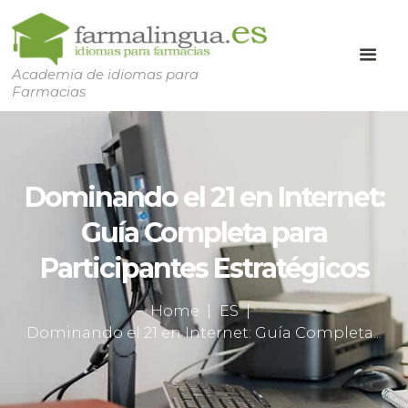
Academia de idiomas para
Farmacias
Dominando el 21 en Internet:
Guía Completa para
Participantes Estratégicos
Home
ES
Dominando el 21 en Internet: Guía Completa...