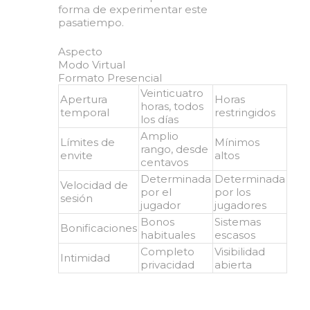
forma de experimentar este
pasatiempo.
Aspecto
Modo Virtual
Formato Presencial
Veinticuatro
Apertura
Horas
horas, todos
temporal
restringidos
los días
Amplio
Límites de
Mínimos
rango, desde
envite
altos
centavos
Determinada
Determinada
Velocidad de
por el
por los
sesión
jugador
jugadores
Bonos
Sistemas
Bonificaciones
habituales
escasos
Completo
Visibilidad
Intimidad
privacidad
abierta