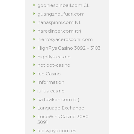
gooniespinball.com CL
guangzhoufuari.com
hahaspinnl.com NL
haredincer.com (tr)
hierrosyacerosconil.com
HighFlys Casino 3092 – 3103
highflys-casino
hotloot-casino
Ice Casino
Information
julius-casino
kajtoviken.com (tr)
Language Exchange
LocoWins Casino 3080 –
3091
luckyjoya.com es