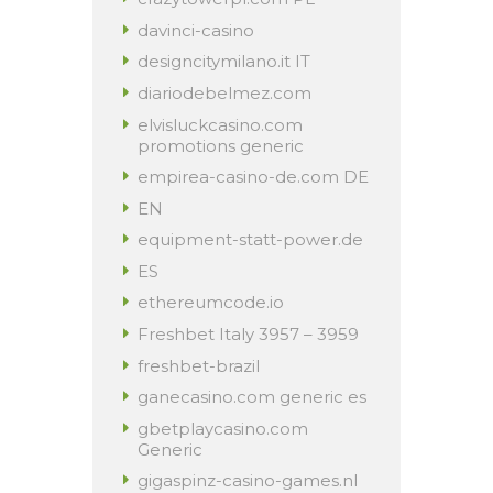
davinci-casino
designcitymilano.it IT
diariodebelmez.com
elvisluckcasino.com
promotions generic
empirea-casino-de.com DE
EN
equipment-statt-power.de
ES
ethereumcode.io
Freshbet Italy 3957 – 3959
freshbet-brazil
ganecasino.com generic es
gbetplaycasino.com
Generic
gigaspinz-casino-games.nl