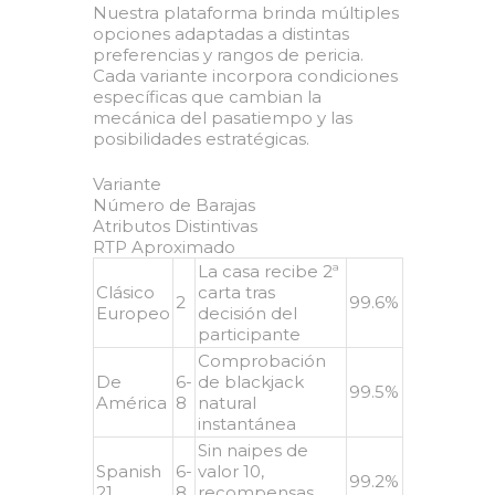
Nuestra plataforma brinda múltiples
opciones adaptadas a distintas
preferencias y rangos de pericia.
Cada variante incorpora condiciones
específicas que cambian la
mecánica del pasatiempo y las
posibilidades estratégicas.
Variante
Número de Barajas
Atributos Distintivas
RTP Aproximado
La casa recibe 2ª
Clásico
carta tras
2
99.6%
Europeo
decisión del
participante
Comprobación
De
6-
de blackjack
99.5%
América
8
natural
instantánea
Sin naipes de
Spanish
6-
valor 10,
99.2%
21
8
recompensas