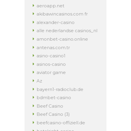
aeroapp.net
akibawincasinos.com fr
alexander-casino
alle nederlandse casinos_nl
amonbet-casino.online
antenas.com.tr
asino-casino1
asinos-casino
aviator game
Az
bayern1-radioclub.de
bdmbet-casino
Beef Casino
Beef Casino (3)
beefcasino-offiziell.de