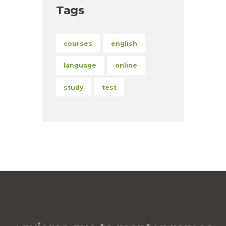
Tags
courses
english
language
online
study
test