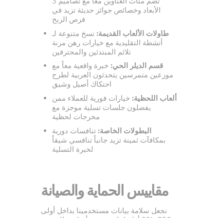
تضم مئات العناوين معاً مع تصاميم 3
الأبعاد وخصائص جوائز حديثة تزيد في
فرص الربح
طاولات الألعاب القديمة:
نسخ متنوعة لـ
أنشطة التقليدية مع خيارات رهن مرنة
تلائم المبتدئين والمحترفين
قسم الديلر الحي:
خبرة واقعية معاً مع
موزعين متمرسين يتحدثون العربية لطرح
احتكاك أصيل وشيق
ألعاب اللحظية:
خيارات فورية للعملاء ممن
يفضلون جلسات تسلية موجزة مع
مخرجات لحظية
البطولات الخاصة:
تنافسات دورية
بمكافآت ثمينة تزيد جانباً تنافسي شيقاً
لخبرة التسلية
مقاييس الحماية والصيانة
نجعل سلامة بيانات مستخدمينا بداخل أولى