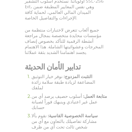
أولوياتنا. نستخدم أسلوب التشفير SSL-256
bit، وهي نفس المعايير المطبقة ضمن
الميدان المالي العالمي، لحماية كافة
الإجراءات والتفاصيل الخاصة.
جميع ألعاب تتعرض لاختبارات منتظمة من
مؤسسات محايدة متخصصة بمجال مراجعة
أنشطة الرقمية للتأكد بخصوص إنصاف
المخرجات وعشوائيتها الشاملة. هذا الاهتمام
يجسد اهتمامنا الشديد بثقة عملائنا.
تدابير الأمان الحديثة
التثبت المزدوج:
نوفر خيار التوثيق
المضاعفة لزيادة طبقة سلامة زائدة
لملفك
متابعة العمل:
أسلوب حصيف يرصد أي من
عمل غير اعتيادي وينبهك فوراً لصيانة
حسابك
سياسة الخصوصية القاسية:
نقوم بألا
مشاركة تفاصيلك بالتعاون مع أي من
شخص ثالث تحت أي من ظرف