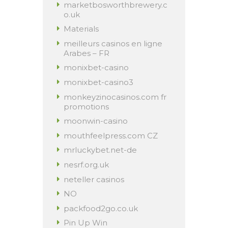
marketbosworthbrewery.c
o.uk
Materials
meilleurs casinos en ligne
Arabes – FR
monixbet-casino
monixbet-casino3
monkeyzinocasinos.com fr
promotions
moonwin-casino
mouthfeelpress.com CZ
mrluckybet.net-de
nesrf.org.uk
neteller casinos
NO
packfood2go.co.uk
Pin Up Win