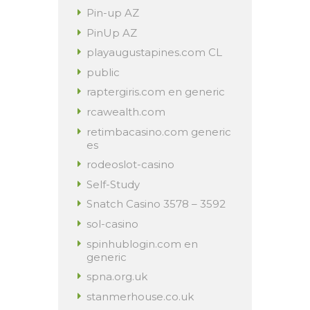
Pin-up AZ
PinUp AZ
playaugustapines.com CL
public
raptergiris.com en generic
rcawealth.com
retimbacasino.com generic
es
rodeoslot-casino
Self-Study
Snatch Casino 3578 – 3592
sol-casino
spinhublogin.com en
generic
spna.org.uk
stanmerhouse.co.uk