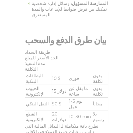
الممارسة المسؤول:
وسائل إدارة شخصية
تمكنك من فرض ضوابط للإيداعات والمدة
المستغرق
بيان طرق الدفع والسحب
طريقة السداد
الحد الأصغر للمبلغ
مدة التنفيذ
التكلفة
بدون
البطاقات
10 $
فوري
تكلفة
البنكية
بدون
ما يقل عن
الجيوب
15 دولار
تكلفة
ساعة
الإلكترونية
1-3 يوم
النقل البنكي
50 $
مجاناً
عمل
القطع
20
بلا
10-30 min
رسوم
دولارات
الإلكترونية
نطرح باقة متكاملة لـ البدائل المالية التي
تناسب رغبات جميع العملاء في الإقليم