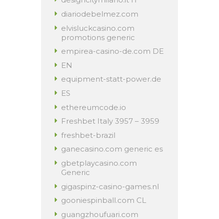
diariodebelmez.com
elvisluckcasino.com
promotions generic
empirea-casino-de.com DE
EN
equipment-statt-power.de
ES
ethereumcode.io
Freshbet Italy 3957 – 3959
freshbet-brazil
ganecasino.com generic es
gbetplaycasino.com
Generic
gigaspinz-casino-games.nl
gooniespinball.com CL
guangzhoufuari.com