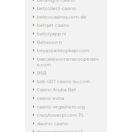
betalright-casino
betcollect-casino
beticocasinos.com-de
betnjet-casino
betoryapp.nl
Betwoon tr
beyazparktopkapi.com
biaicakewomenscooperativ
e.com
BSB
bsb-007-casino-au.com
Casino Aruba Bet
casino-extra
casino-vegashero.org
crazytowerpl.com PL
davinci-casino
designcitymilano.it IT