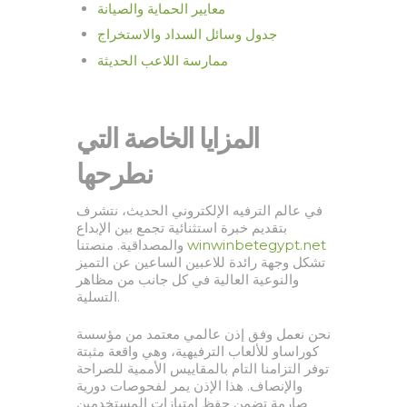
معايير الحماية والصيانة
جدول وسائل السداد والاستخراج
ممارسة اللاعب الحديثة
المزايا الخاصة التي
نطرحها
في عالم الترفيه الإلكتروني الحديث، نتشرف
بتقديم خبرة استثنائية تجمع بين الإبداع
والمصداقية. منصتنا
winwinbetegypt.net
تشكل وجهة رائدة للاعبين الساعين عن التميز
والنوعية العالية في كل جانب من مظاهر
التسلية.
نحن نعمل وفق إذن عالمي معتمد من مؤسسة
كوراساو للألعاب الترفيهية، وهي واقعة مثبتة
توفر التزامنا التام بالمقاييس الأممية للصراحة
والإنصاف. هذا الإذن يمر لفحوصات دورية
صارمة تضمن حفظ امتيازات المستخدمين