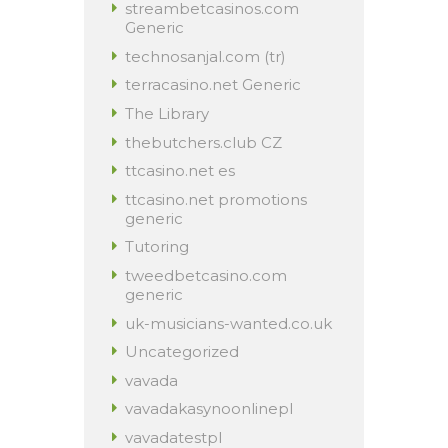
streambetcasinos.com
Generic
technosanjal.com (tr)
terracasino.net Generic
The Library
thebutchers.club CZ
ttcasino.net es
ttcasino.net promotions
generic
Tutoring
tweedbetcasino.com
generic
uk-musicians-wanted.co.uk
Uncategorized
vavada
vavadakasynoonlinepl
vavadatestpl