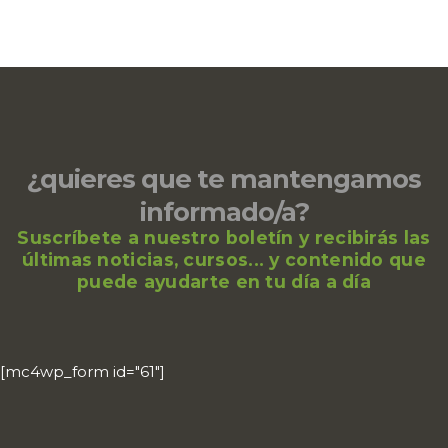
¿quieres que te mantengamos
informado/a?
Suscríbete a nuestro boletín y recibirás las
últimas noticias, cursos... y contenido que
puede ayudarte en tu día a día
[mc4wp_form id="61"]