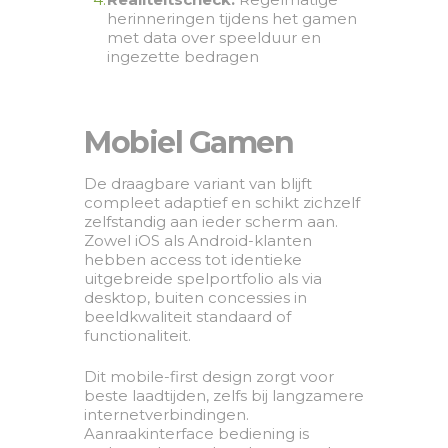
herinneringen tijdens het gamen
met data over speelduur en
ingezette bedragen
Mobiel Gamen
De draagbare variant van blijft
compleet adaptief en schikt zichzelf
zelfstandig aan ieder scherm aan.
Zowel iOS als Android-klanten
hebben access tot identieke
uitgebreide spelportfolio als via
desktop, buiten concessies in
beeldkwaliteit standaard of
functionaliteit.
Dit mobile-first design zorgt voor
beste laadtijden, zelfs bij langzamere
internetverbindingen.
Aanraakinterface bediening is