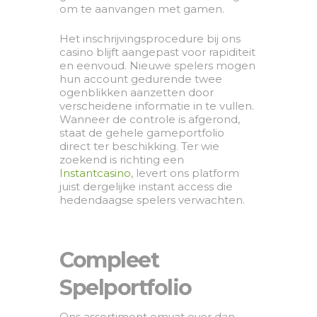
om te aanvangen met gamen.
Het inschrijvingsprocedure bij ons
casino blijft aangepast voor rapiditeit
en eenvoud. Nieuwe spelers mogen
hun account gedurende twee
ogenblikken aanzetten door
verscheidene informatie in te vullen.
Wanneer de controle is afgerond,
staat de gehele gameportfolio
direct ter beschikking. Ter wie
zoekend is richting een
Instantcasino
, levert ons platform
juist dergelijke instant access die
hedendaagse spelers verwachten.
Compleet
Spelportfolio
Ons assortiment omvat over dan