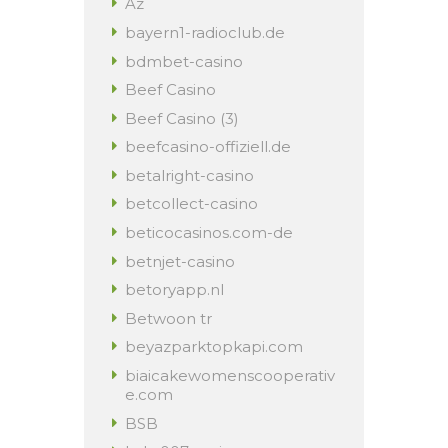
Az
bayern1-radioclub.de
bdmbet-casino
Beef Casino
Beef Casino (3)
beefcasino-offiziell.de
betalright-casino
betcollect-casino
beticocasinos.com-de
betnjet-casino
betoryapp.nl
Betwoon tr
beyazparktopkapi.com
biaicakewomenscooperativ
e.com
BSB