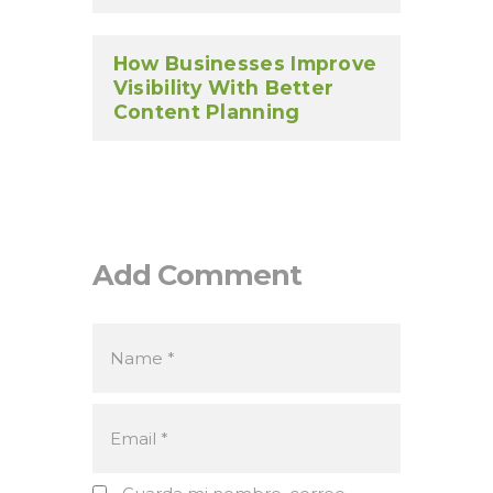
How Businesses Improve
Visibility With Better
Content Planning
Add Comment