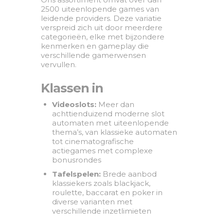
2500 uiteenlopende games van
leidende providers. Deze variatie
verspreid zich uit door meerdere
categorieën, elke met bijzondere
kenmerken en gameplay die
verschillende gamerwensen
vervullen.
Klassen in
Videoslots:
Meer dan
achttienduizend moderne slot
automaten met uiteenlopende
thema’s, van klassieke automaten
tot cinematografische
actiegames met complexe
bonusrondes
Tafelspelen:
Brede aanbod
klassiekers zoals blackjack,
roulette, baccarat en poker in
diverse varianten met
verschillende inzetlimieten