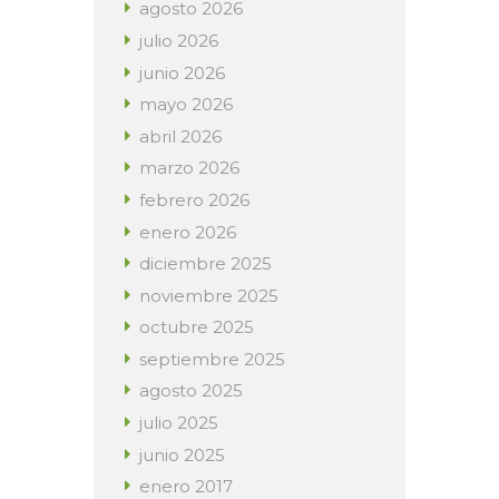
agosto
2026
julio
2026
junio
2026
mayo
2026
abril
2026
marzo
2026
febrero
2026
enero
2026
diciembre
2025
noviembre
2025
octubre
2025
septiembre
2025
agosto
2025
julio
2025
junio
2025
enero
2017