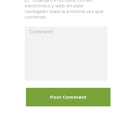
Guarda mi nombre, correo
electrónico y web en este
navegador para la próxima vez que
comente.