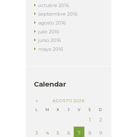
octubre
2016
septiembre
2016
agosto
2016
julio
2016
junio
2016
mayo
2016
Calendar
AGOSTO
2026
L
M
X
J
V
S
D
1
2
3
4
5
6
7
8
9