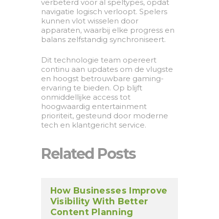
verbeterd voor al speltypes, opdat
navigatie logisch verloopt. Spelers
kunnen vlot wisselen door
apparaten, waarbij elke progress en
balans zelfstandig synchroniseert.
Dit technologie team opereert
continu aan updates om de vlugste
en hoogst betrouwbare gaming-
ervaring te bieden. Op blijft
onmiddellijke access tot
hoogwaardig entertainment
prioriteit, gesteund door moderne
tech en klantgericht service.
Related Posts
How Businesses Improve
Visibility With Better
Content Planning