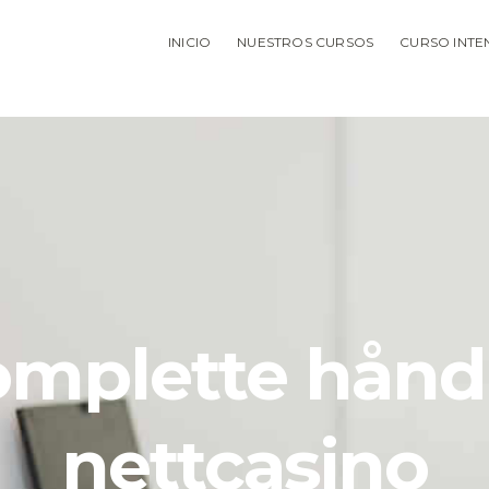
INICIO
NUESTROS CURSOS
CURSO INTEN
omplette hånd
nettcasino