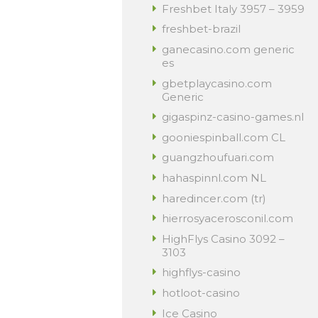
Freshbet Italy 3957 – 3959
freshbet-brazil
ganecasino.com generic
es
gbetplaycasino.com
Generic
gigaspinz-casino-games.nl
gooniespinball.com CL
guangzhoufuari.com
hahaspinnl.com NL
haredincer.com (tr)
hierrosyacerosconil.com
HighFlys Casino 3092 –
3103
highflys-casino
hotloot-casino
Ice Casino