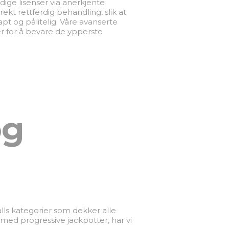
dige lisenser via anerkjente
ekt rettferdig behandling, slik at
japt og pålitelig. Våre avanserte
ter for å bevare de ypperste
og
lls kategorier som dekker alle
s med progressive jackpotter, har vi