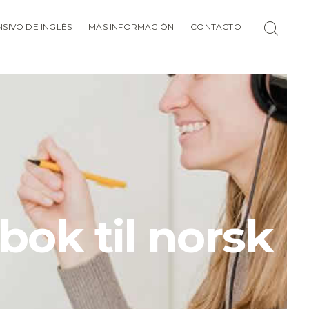
SIVO DE INGLÉS
MÁS INFORMACIÓN
CONTACTO
bok til norsk