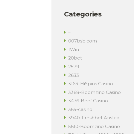
Categories
–
007bsb.com
1Win
20bet
2579
2633
3164-HiSpins Casino
3368-Boomzino Casino
3476-Beef Casino
365-casino
3940-Freshbet Austria
5610-Boomzino Casino