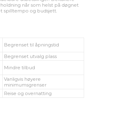
rholdning når som helst på døgnet
et spilltempo og budsjett.
Begrenset til åpningstid
Begrenset utvalg plass
Mindre tilbud
Vanligvis høyere
minimumsgrenser
Reise og overnatting