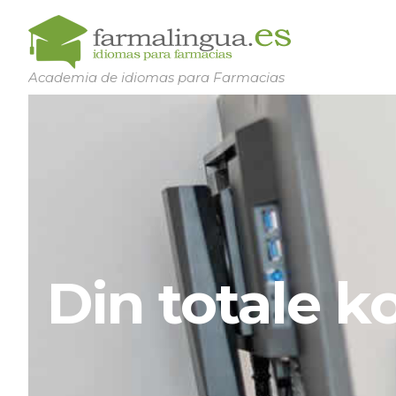
Academia de idiomas para Farmacias
Din totale k