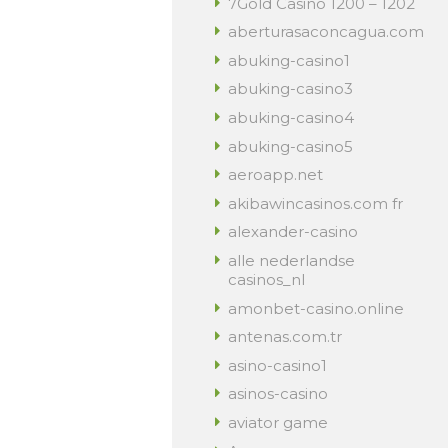
7Gold Casino 1200 – 1202
aberturasaconcagua.com
abuking-casino1
abuking-casino3
abuking-casino4
abuking-casino5
aeroapp.net
akibawincasinos.com fr
alexander-casino
alle nederlandse
casinos_nl
amonbet-casino.online
antenas.com.tr
asino-casino1
asinos-casino
aviator game