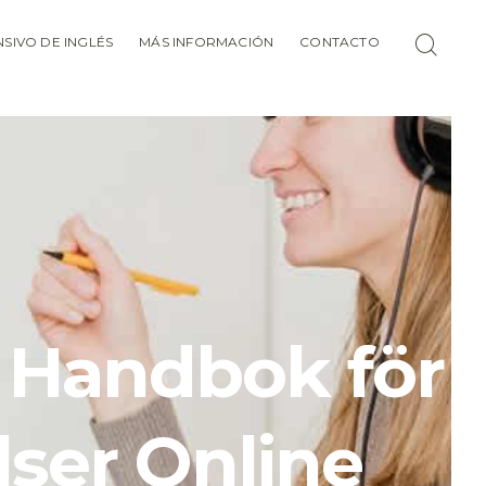
SIVO DE INGLÉS
MÁS INFORMACIÓN
CONTACTO
a Handbok för
ser Online