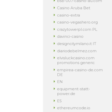
bsb-007-casino-au.com
Casino Aruba Bet
casino-extra
casino-vegashero.org
crazytowerpl.com PL
davinci-casino
designcitymilano.it IT
diariodebelmez.com
elvisluckcasino.com
promotions generic
empirea-casino-de.com
DE
EN
equipment-statt-
power.de
ES
ethereumcode.io