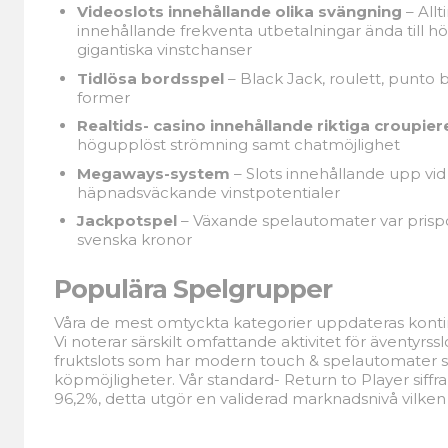
Videoslots innehållande olika svängning
– Allt
innehållande frekventa utbetalningar ända till h
gigantiska vinstchanser
Tidlösa bordsspel
– Black Jack, roulett, punto 
former
Realtids- casino innehållande riktiga croupier
högupplöst strömning samt chatmöjlighet
Megaways-system
– Slots innehållande upp vid 11
häpnadsväckande vinstpotentialer
Jackpotspel
– Växande spelautomater var prispoo
svenska kronor
Populära Spelgrupper
Våra de mest omtyckta kategorier uppdateras kontin
Vi noterar särskilt omfattande aktivitet för äventyrs
fruktslots som har modern touch & spelautomater 
köpmöjligheter. Vår standard- Return to Player siffra
96,2%, detta utgör en validerad marknadsnivå vilken ö