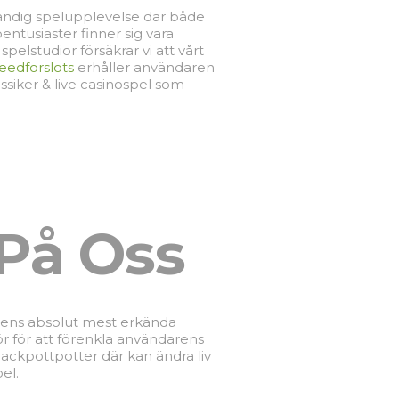
lständig spelupplevelse där både
ntusiaster finner sig vara
lstudior försäkrar vi att vårt
eedforslots
erhåller användaren
ssiker & live casinospel som
 På Oss
ldens absolut mest erkända
ör för att förenkla användarens
e jackpottpotter där kan ändra liv
el.