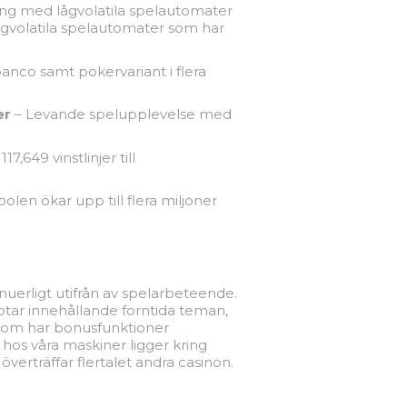
ing med lågvolatila spelautomater
ögvolatila spelautomater som har
banco samt pokervariant i flera
er
– Levande spelupplevelse med
7,649 vinstlinjer till
len ökar upp till flera miljoner
uerligt utifrån av spelarbeteende.
slotar innehållande forntida teman,
som har bonusfunktioner
 hos våra maskiner ligger kring
verträffar flertalet andra casinon.