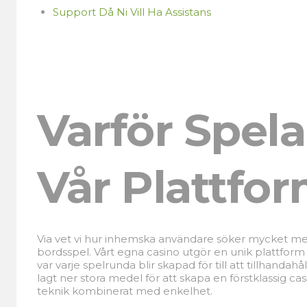
Support Då Ni Vill Ha Assistans
Varför Spela
Vår Plattfo
Via vet vi hur inhemska användare söker mycket me
bordsspel. Vårt egna casino utgör en unik plattform
var varje spelrunda blir skapad för till att tillhandah
lagt ner stora medel för att skapa en förstklassig 
teknik kombinerat med enkelhet.