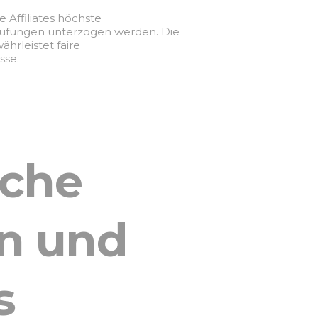
 Affiliates höchste
rüfungen unterzogen werden. Die
hrleistet faire
sse.
sche
n und
s