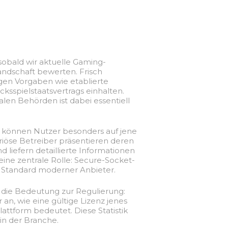
, sobald wir aktuelle Gaming-
ndschaft bewerten. Frisch
gen Vorgaben wie etablierte
sspielstaatsvertrags einhalten.
alen Behörden ist dabei essentiell
e können Nutzer besonders auf jene
riöse Betreiber präsentieren deren
liefern detaillierte Informationen
s eine zentrale Rolle: Secure-Socket-
m Standard moderner Anbieter.
ht die Bedeutung zur Regulierung:
n, wie eine gültige Lizenz jenes
attform bedeutet. Diese Statistik
in der Branche.