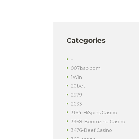
Categories
–
007bsb.com
1Win
20bet
2579
2633
3164-HiSpins Casino
3368-Boomzino Casino
3476-Beef Casino