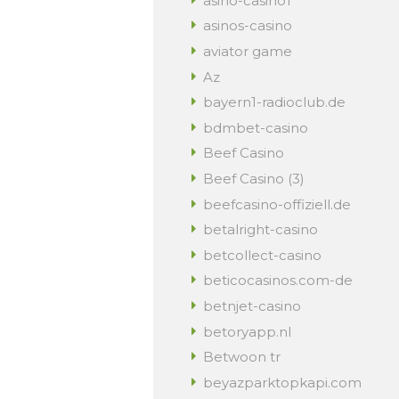
asino-casino1
asinos-casino
aviator game
Az
bayern1-radioclub.de
bdmbet-casino
Beef Casino
Beef Casino (3)
beefcasino-offiziell.de
betalright-casino
betcollect-casino
beticocasinos.com-de
betnjet-casino
betoryapp.nl
Betwoon tr
beyazparktopkapi.com