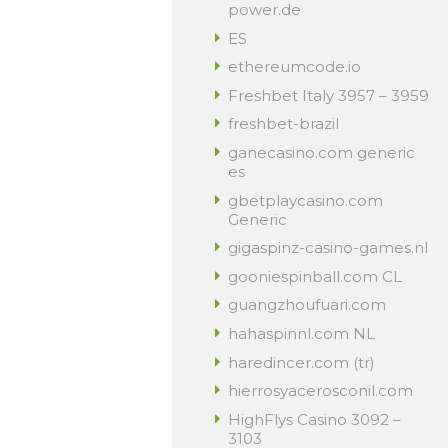
power.de
ES
ethereumcode.io
Freshbet Italy 3957 – 3959
freshbet-brazil
ganecasino.com generic
es
gbetplaycasino.com
Generic
gigaspinz-casino-games.nl
gooniespinball.com CL
guangzhoufuari.com
hahaspinnl.com NL
haredincer.com (tr)
hierrosyacerosconil.com
HighFlys Casino 3092 –
3103