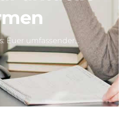
ormen
: Euer umfassender...