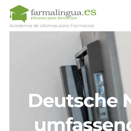
Academia de idiomas para Farmacias
Deutsche N
umfassend