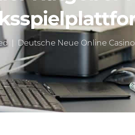
ksspielplattf
ed
Deutsche Neue Online Casinos