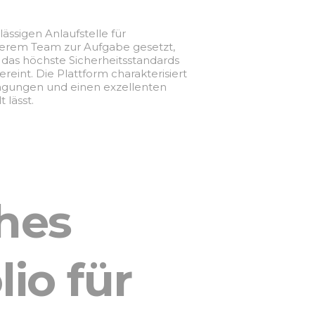
ässigen Anlaufstelle für
nserem Team zur Aufgabe gesetzt,
, das höchste Sicherheitsstandards
int. Die Plattform charakterisiert
ingungen und einen exzellenten
 lässt.
hes
lio für