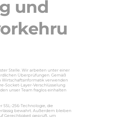
ng und
vorkehru
ter Stelle. Wir arbeiten unter einer
ehördlichen Überprüfungen. Gemäß
 Wirtschaftsinformatik verwenden
re-Socket-Layer-Verschlüsselung
 den unser Team fraglos einhalten
er SSL-256-Technologie, die
erlässig bewahrt. Außerdem bleiben
auf Gerechtigkeit geprüft, um