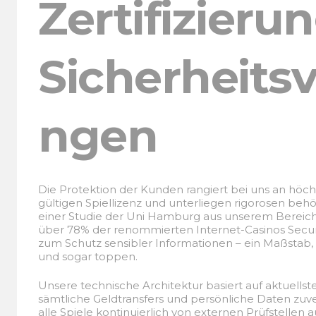
Zertifizieru
Sicherheits
ngen
Die Protektion der Kunden rangiert bei uns an höchs
gültigen Spiellizenz und unterliegen rigorosen b
einer Studie der Uni Hamburg aus unserem Bereich
über 78% der renommierten Internet-Casinos Secu
zum Schutz sensibler Informationen – ein Maßstab,
und sogar toppen.
Unsere technische Architektur basiert auf aktuellst
sämtliche Geldtransfers und persönliche Daten zuv
alle Spiele kontinuierlich von externen Prüfstellen 