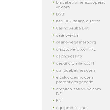
biaicakewomenscooperati
ve.com
BSB
bsb-007-casino-au.com
Casino Aruba Bet
casino-extra
casino-vegashero.org
crazytowerpl.com PL
davinci-casino
designcitymilano.it IT
diariodebelmez.com
elvisluckcasino.com
promotions generic
empirea-casino-de.com
DE
EN
equipment-statt-