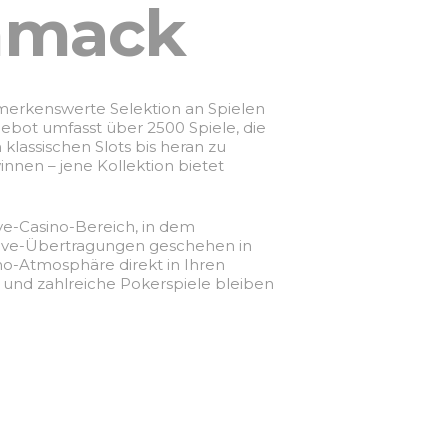
hmack
erkenswerte Selektion an Spielen
ebot umfasst über 2500 Spiele, die
klassischen Slots bis heran zu
nen – jene Kollektion bietet
ve-Casino-Bereich, in dem
e Live-Übertragungen geschehen in
no-Atmosphäre direkt in Ihren
 und zahlreiche Pokerspiele bleiben