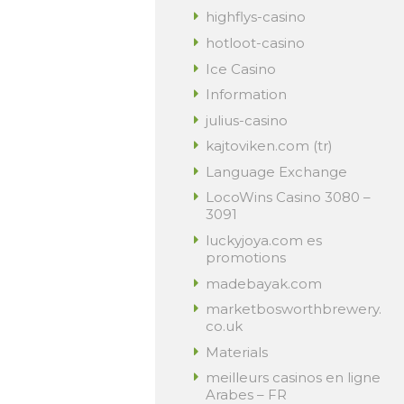
highflys-casino
hotloot-casino
Ice Casino
Information
julius-casino
kajtoviken.com (tr)
Language Exchange
LocoWins Casino 3080 –
3091
luckyjoya.com es
promotions
madebayak.com
marketbosworthbrewery.
co.uk
Materials
meilleurs casinos en ligne
Arabes – FR