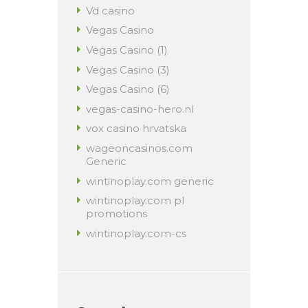
Vd casino
Vegas Casino
Vegas Casino (1)
Vegas Casino (3)
Vegas Casino (6)
vegas-casino-hero.nl
vox casino hrvatska
wageoncasinos.com
Generic
wintinoplay.com generic
wintinoplay.com pl
promotions
wintinoplay.com-cs