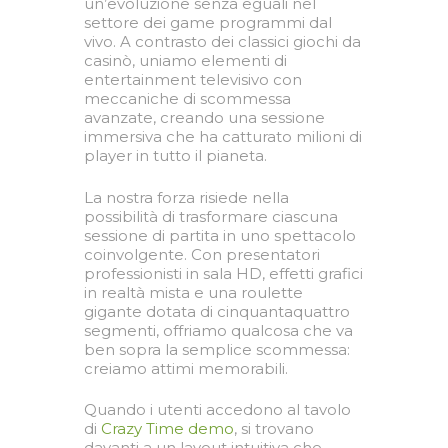
un’evoluzione senza eguali nel
settore dei game programmi dal
vivo. A contrasto dei classici giochi da
casinò, uniamo elementi di
entertainment televisivo con
meccaniche di scommessa
avanzate, creando una sessione
immersiva che ha catturato milioni di
player in tutto il pianeta.
La nostra forza risiede nella
possibilità di trasformare ciascuna
sessione di partita in uno spettacolo
coinvolgente. Con presentatori
professionisti in sala HD, effetti grafici
in realtà mista e una roulette
gigante dotata di cinquantaquattro
segmenti, offriamo qualcosa che va
ben sopra la semplice scommessa:
creiamo attimi memorabili.
Quando i utenti accedono al tavolo
di
Crazy Time demo
, si trovano
davanti a un layout intuitiva che