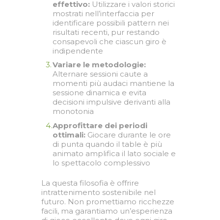
effettivo:
Utilizzare i valori storici
mostrati nell’interfaccia per
identificare possibili pattern nei
risultati recenti, pur restando
consapevoli che ciascun giro è
indipendente
Variare le metodologie:
Alternare sessioni caute a
momenti più audaci mantiene la
sessione dinamica e evita
decisioni impulsive derivanti alla
monotonia
Approfittare dei periodi
ottimali:
Giocare durante le ore
di punta quando il table è più
animato amplifica il lato sociale e
lo spettacolo complessivo
La questa filosofia è offrire
intrattenimento sostenibile nel
futuro. Non promettiamo ricchezze
facili, ma garantiamo un’esperienza