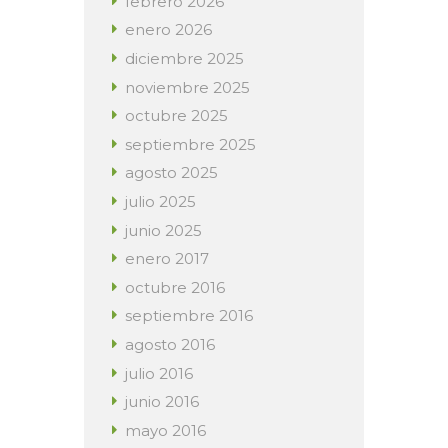
febrero
2026
enero
2026
diciembre
2025
noviembre
2025
octubre
2025
septiembre
2025
agosto
2025
julio
2025
junio
2025
enero
2017
octubre
2016
septiembre
2016
agosto
2016
julio
2016
junio
2016
mayo
2016