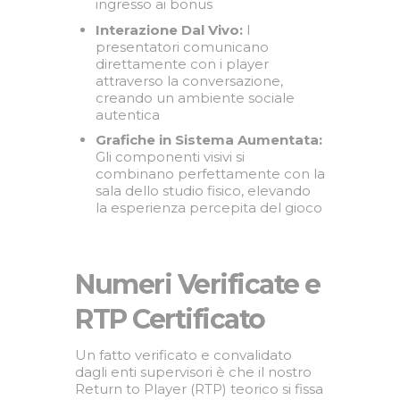
ingresso ai bonus
Interazione Dal Vivo:
I
presentatori comunicano
direttamente con i player
attraverso la conversazione,
creando un ambiente sociale
autentica
Grafiche in Sistema Aumentata:
Gli componenti visivi si
combinano perfettamente con la
sala dello studio fisico, elevando
la esperienza percepita del gioco
Numeri Verificate e
RTP Certificato
Un fatto verificato e convalidato
dagli enti supervisori è che il nostro
Return to Player (RTP) teorico si fissa