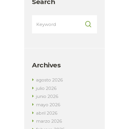
Search
Archives
agosto
2026
julio
2026
junio
2026
mayo
2026
abril
2026
marzo
2026