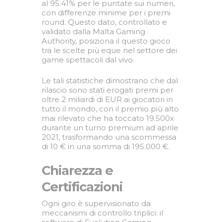
al 95.41% per le puntate sui numeri,
con differenze minime per i premi
round. Questo dato, controllato e
validato dalla Malta Gaming
Authority, posiziona il questo gioco
tra le scelte più eque nel settore dei
game spettacoli dal vivo.
Le tali statistiche dimostrano che dal
rilascio sono stati erogati premi per
oltre 2 miliardi di EUR ai giocatori in
tutto il mondo, con il premio più alto
mai rilevato che ha toccato 19.500x
durante un turno premium ad aprile
2021, trasformando una scommessa
di 10 € in una somma di 195.000 €.
Chiarezza e
Certificazioni
Ogni giro è supervisionato da
meccanismi di controllo triplici: il