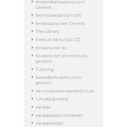
streambetcasinos.com
Generic
technosanjal.com (tr)
terracasino.net Generic
The Library
thebutchers.club CZ
ttcasino.net es
ttcasino.net promotions
generic
Tutoring
tweedbetcasino.com
generic
uk-musicians-wanted.co.uk
Uncategorized
vavada
vavadakasynoonlinepl
vavadatestpl