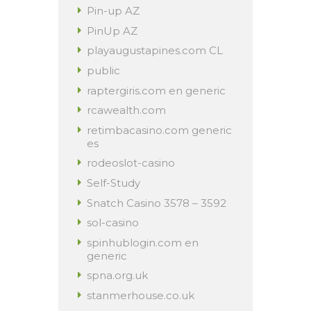
Pin-up AZ
PinUp AZ
playaugustapines.com CL
public
raptergiris.com en generic
rcawealth.com
retimbacasino.com generic
es
rodeoslot-casino
Self-Study
Snatch Casino 3578 – 3592
sol-casino
spinhublogin.com en
generic
spna.org.uk
stanmerhouse.co.uk