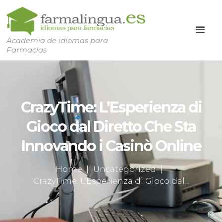
Academia de idiomas para
Farmacias
CrazyTime: L’Esperienza di
Gioco dal Diretto Che Sta
Innovando i Casinò Online
Home
Uncategorized
CrazyTime: L’Esperienza di Gioco dal...