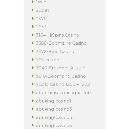
1Win
20bet
2579
2633
3164-HiSpins Casino
3368-Boomzino Casino
3476-Beef Casino
365-casino
3940-Freshbet Austria
5610-Boomzino Casino
7Gold Casino 1200 – 1202
aberturasaconcagua.com
abuking-casino1
abuking-casino3
abuking-casino4
abuking-casino5