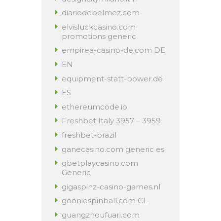
diariodebelmez.com
elvisluckcasino.com
promotions generic
empirea-casino-de.com DE
EN
equipment-statt-power.de
ES
ethereumcode.io
Freshbet Italy 3957 – 3959
freshbet-brazil
ganecasino.com generic es
gbetplaycasino.com
Generic
gigaspinz-casino-games.nl
gooniespinball.com CL
guangzhoufuari.com