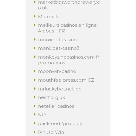
marketbosworthbrewery.c
o.uk
Materials
meilleurs casinos en ligne
Arabes – FR
monixbet-casino
monixbet-casino3
monkeyzinocasinos.com fr
promotions
moonwin-casino
mouthfeelpress.com CZ
mrluckybet.net-de
nesrf.org.uk
neteller casinos
NO
packfood2go.co.uk
Pin Up Win