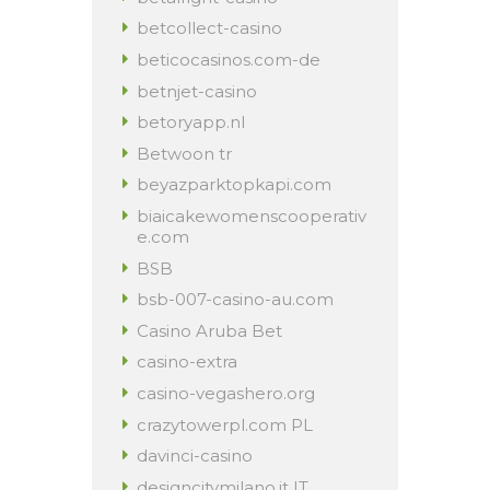
betcollect-casino
beticocasinos.com-de
betnjet-casino
betoryapp.nl
Betwoon tr
beyazparktopkapi.com
biaicakewomenscooperativ
e.com
BSB
bsb-007-casino-au.com
Casino Aruba Bet
casino-extra
casino-vegashero.org
crazytowerpl.com PL
davinci-casino
designcitymilano.it IT