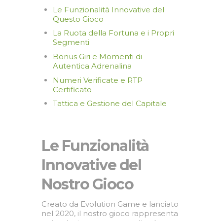
Le Funzionalità Innovative del
Questo Gioco
La Ruota della Fortuna e i Propri
Segmenti
Bonus Giri e Momenti di
Autentica Adrenalina
Numeri Verificate e RTP
Certificato
Tattica e Gestione del Capitale
Le Funzionalità
Innovative del
Nostro Gioco
Creato da Evolution Game e lanciato
nel 2020, il nostro gioco rappresenta