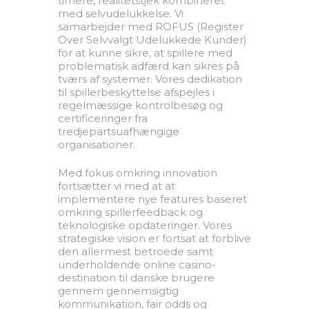
timere, realitetstjek kombineret
med selvudelukkelse. Vi
samarbejder med ROFUS (Register
Over Selvvalgt Udelukkede Kunder)
for at kunne sikre, at spillere med
problematisk adfærd kan sikres på
tværs af systemer. Vores dedikation
til spillerbeskyttelse afspejles i
regelmæssige kontrolbesøg og
certificeringer fra
tredjepartsuafhængige
organisationer.
Med fokus omkring innovation
fortsætter vi med at at
implementere nye features baseret
omkring spillerfeedback og
teknologiske opdateringer. Vores
strategiske vision er fortsat at forblive
den allermest betroede samt
underholdende online casino-
destination til danske brugere
gennem gennemsigtig
kommunikation, fair odds og