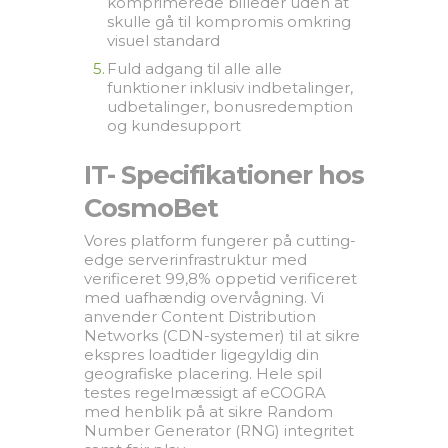
komprimerede billeder uden at
skulle gå til kompromis omkring
visuel standard
Fuld adgang til alle alle
funktioner inklusiv indbetalinger,
udbetalinger, bonusredemption
og kundesupport
IT- Specifikationer hos
CosmoBet
Vores platform fungerer på cutting-
edge serverinfrastruktur med
verificeret 99,8% oppetid verificeret
med uafhændig overvågning. Vi
anvender Content Distribution
Networks (CDN-systemer) til at sikre
ekspres loadtider ligegyldig din
geografiske placering. Hele spil
testes regelmæssigt af eCOGRA
med henblik på at sikre Random
Number Generator (RNG) integritet