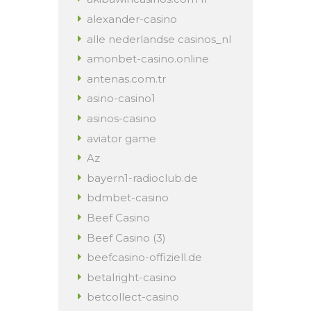
alexander-casino
alle nederlandse casinos_nl
amonbet-casino.online
antenas.com.tr
asino-casino1
asinos-casino
aviator game
Az
bayern1-radioclub.de
bdmbet-casino
Beef Casino
Beef Casino (3)
beefcasino-offiziell.de
betalright-casino
betcollect-casino