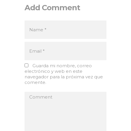
Add Comment
Guarda mi nombre, correo
electrónico y web en este
navegador para la próxima vez que
comente.