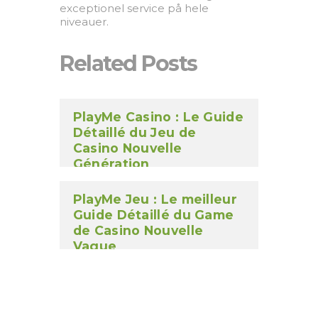
exceptionel service på hele
niveauer.
Related Posts
PlayMe Casino : Le Guide
Détaillé du Jeu de
Casino Nouvelle
Génération
PlayMe Jeu : Le meilleur
Guide Détaillé du Game
de Casino Nouvelle
Vague