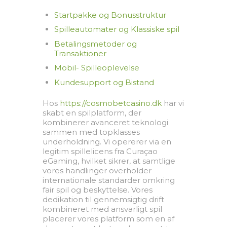
Startpakke og Bonusstruktur
Spilleautomater og Klassiske spil
Betalingsmetoder og
Transaktioner
Mobil- Spilleoplevelse
Kundesupport og Bistand
Hos
https://cosmobetcasino.dk
har vi
skabt en spilplatform, der
kombinerer avanceret teknologi
sammen med topklasses
underholdning. Vi opererer via en
legitim spillelicens fra Curaçao
eGaming, hvilket sikrer, at samtlige
vores handlinger overholder
internationale standarder omkring
fair spil og beskyttelse. Vores
dedikation til gennemsigtig drift
kombineret med ansvarligt spil
placerer vores platform som en af