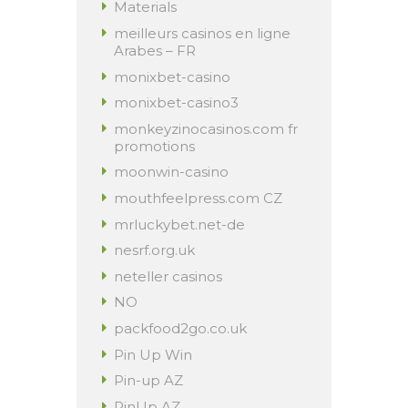
Materials
meilleurs casinos en ligne
Arabes – FR
monixbet-casino
monixbet-casino3
monkeyzinocasinos.com fr
promotions
moonwin-casino
mouthfeelpress.com CZ
mrluckybet.net-de
nesrf.org.uk
neteller casinos
NO
packfood2go.co.uk
Pin Up Win
Pin-up AZ
PinUp AZ