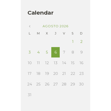
Calendar
AGOSTO
2026
L
M
X
J
V
S
D
1
2
3
4
5
6
7
8
9
10
11
12
13
14
15
16
17
18
19
20
21
22
23
24
25
26
27
28
29
30
31