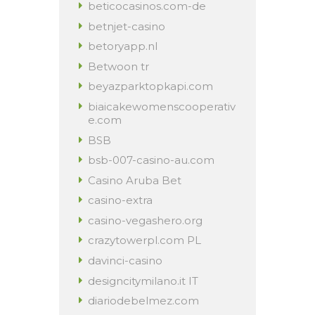
beticocasinos.com-de
betnjet-casino
betoryapp.nl
Betwoon tr
beyazparktopkapi.com
biaicakewomenscooperativ
e.com
BSB
bsb-007-casino-au.com
Casino Aruba Bet
casino-extra
casino-vegashero.org
crazytowerpl.com PL
davinci-casino
designcitymilano.it IT
diariodebelmez.com