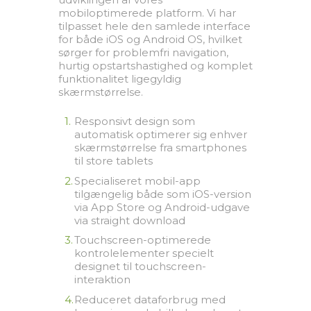
mobiloptimerede platform. Vi har
tilpasset hele den samlede interface
for både iOS og Android OS, hvilket
sørger for problemfri navigation,
hurtig opstartshastighed og komplet
funktionalitet ligegyldig
skærmstørrelse.
Responsivt design som
automatisk optimerer sig enhver
skærmstørrelse fra smartphones
til store tablets
Specialiseret mobil-app
tilgængelig både som iOS-version
via App Store og Android-udgave
via straight download
Touchscreen-optimerede
kontrolelementer specielt
designet til touchscreen-
interaktion
Reduceret dataforbrug med