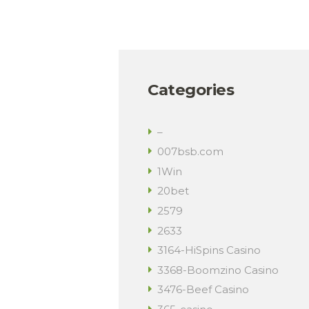
Categories
–
007bsb.com
1Win
20bet
2579
2633
3164-HiSpins Casino
3368-Boomzino Casino
3476-Beef Casino