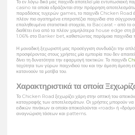
Το εν λόγω δικό μας παιχνίδι αποτελεί μία εντυπωσιακή 
casino τα οποία εδράζονται στην πρόρρηση αποτελεσμάτων
παραδόσεις τυχερών games, το παιχνίδι Chicken Road έχ
πλέον πιο αγαπημένα επιτραπέζια παιχνίδια στα σύγχρονα
επαληθευμένα στατιστικά στοιχεία, το Baccarat – από το 
διαθέτει ένα από τα πλέον χαμηλότερα house edge στη β
1.06% στο Banker bet, καθιστώντας παρόμοια παιχνίδια π
Η μοναδική ξεχωριστή μας προσέγγιση συνδυάζει την απλό
προσφέροντας στους χρήστες μία εμπειρία που δεν απαιτ
δίνει τη δυνατότητα την εφαρμογή τακτικών. Το παιχνίδι
Ch
ταχύτητα των γύρων παιχνιδιού του και την άμεση άμεση 
κατανοούν τα μοτίβα του.
Χαρακτηριστικά τα οποία Ξεχωρί
Το Chicken Road ξεχωρίζει χάρη στην οπτική του απεικόν
καταγραφής των αποτελεσμάτων. Οι χρήστες μπορούν να 
ειδικών πινάκων οι οποίοι αποκαλούνται «roads» ή «δρόμοι
αναγνώριση τάσεων και patterns.