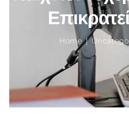
Επικρατεί
Home
Uncatego