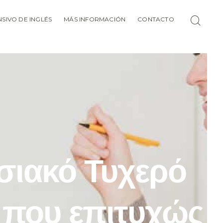
SIVO DE INGLÉS
MÁS INFORMACIÓN
CONTACTO
σιακό Τυχερό
 που επιτυχώς