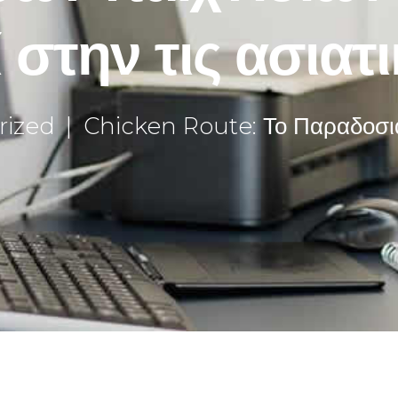
 στην τις ασιατ
rized
Chicken Route: Το Παραδοσιακ