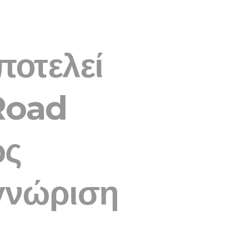
ποτελεί
Road
ώς
αγνώριση